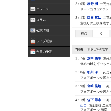
2：
9番
増野 樹
一死走
ニュース
サードゴロ 2アウト
3：
1番
岡田 竜汰
二死
コラム
空振りの三振を喫する
公式情報
得点
0
ライブ配信
2回裏
和歌山Wの攻撃
今日の予定
1：
7番
濵中 悠希
無死
低めの球を打つもセン
2：
8番
杉川 海
一死走
フォアボールを選ぶ 
3：
9番
宮崎 晃地
一死
フォアボールを選ぶ 
4：
1番
森下 尋水
一死
山口
(投):暴投 二三
フォアボール 満塁