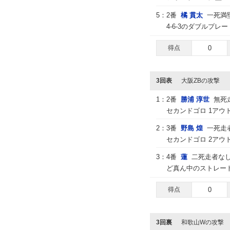
5：
2番
橘 貫太
一死満
4-6-3のダブルプレー
得点
0
3回表
大阪ZBの攻撃
1：
2番
勝浦 淳世
無死
セカンドゴロ 1アウ
2：
3番
野島 煌
一死走
セカンドゴロ 2アウ
3：
4番
蓮
二死走者な
ど真ん中のストレート
得点
0
3回裏
和歌山Wの攻撃