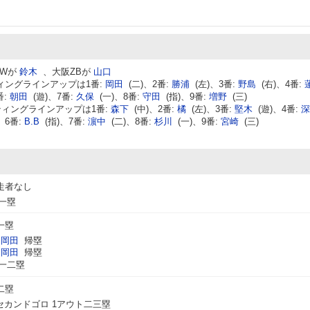
Wが
鈴木
、大阪ZBが
山口
ィングラインアップは1番:
岡田
(二)、2番:
勝浦
(左)、3番:
野島
(右)、4番:
番:
朝田
(遊)、7番:
久保
(一)、8番:
守田
(指)、9番:
増野
(三)
ィングラインアップは1番:
森下
(中)、2番:
橘
(左)、3番:
堅木
(遊)、4番:
深
、6番:
B.B
(指)、7番:
濵中
(二)、8番:
杉川
(一)、9番:
宮崎
(三)
走者なし
一塁
一塁
岡田
帰塁
岡田
帰塁
一二塁
二塁
カンドゴロ 1アウト二三塁