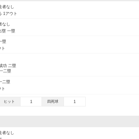
走者なし
 1アウト
者なし
塁 一塁
一塁
ウト
成功 二塁
一二塁
一二塁
ウト
ヒット
1
四死球
1
走者なし