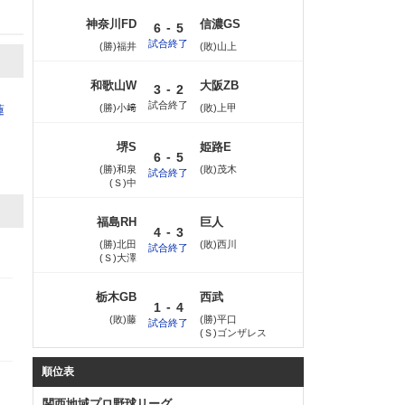
神奈川FD
信濃GS
-
6
5
試合終了
(勝)福井
(敗)山上
和歌山W
大阪ZB
-
3
2
試合終了
(勝)小﨑
(敗)上甲
蓮
堺S
姫路E
-
6
5
(勝)和泉
(敗)茂木
試合終了
(Ｓ)中
福島RH
巨人
-
4
3
(勝)北田
(敗)西川
試合終了
(Ｓ)大澤
栃木GB
西武
-
1
4
(敗)藤
(勝)平口
試合終了
(Ｓ)ゴンザレス
順位表
関西地域プロ野球リーグ