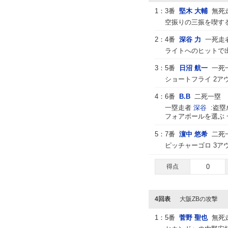
1：
3番
堅木 大輔
無死
空振りの三振を喫する
2：
4番
深谷 力
一死走
ライトへのヒットで出
3：
5番
日沼 航一
一死
ショートフライ 2ア
4：
6番
B.B
二死一塁
一塁走者
深谷
:盗塁
フォアボールを選ぶ 
5：
7番
濵中 悠希
二死
ピッチャーゴロ 3ア
得点
0
4回表
大阪ZBの攻撃
1：
5番
菅野 聖也
無死