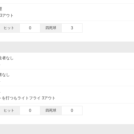
塁
 3アウト
ヒット
0
四死球
3
走者なし
ト
者なし
ト
し
を打つもライトフライ 3アウト
ヒット
0
四死球
0