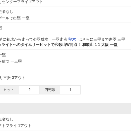
センターフライ 2アウト
走者なし
ボールで出塁 一塁
塁
極的に初球から走って盗塁成功 一塁走者
堅木
はさらに三塁まで進塁 三塁
らライトへのタイムリーヒットで和歌山W同点！ 和歌山 1-1 大阪 一塁
一塁
を放つ 一三塁
り三振 3アウト
ヒット
2
四死球
1
走者なし
トフライ 1アウト