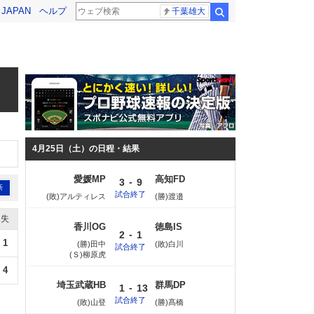
! JAPAN
ヘルプ
千葉雄大
検索
4月25日（土）の日程・結果
愛媛MP
高知FD
-
3
9
新
試合終了
(敗)アルティレス
(勝)渡邉
失
香川OG
徳島IS
-
2
1
1
(勝)田中
(敗)白川
試合終了
(Ｓ)柳原虎
4
埼玉武蔵HB
群馬DP
-
1
13
試合終了
(敗)山登
(勝)髙橋