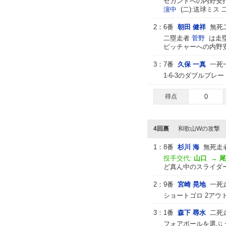
セカンドへの内野安
濵中
(二):送球ミス 
2：
6番
朝田 健祥
無死
二塁走者
菅野
は走塁
ピッチャーへの内野安
3：
7番
久保 一真
一死
1-6-3のダブルプレー
得点
0
4回裏
和歌山Wの攻撃
1：
8番
杉川 海
無死走
投手交代:
山口
→
尾
ど真ん中のスライダー
2：
9番
宮崎 晃地
一死
ショートゴロ 2アウ
3：
1番
森下 尋水
二死
フォアボールを選ぶ 