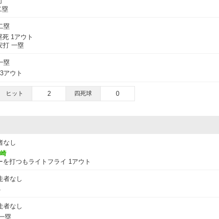
打
二塁
二塁
死 1アウト
打 一塁
一塁
 3アウト
ヒット
2
四死球
0
者なし
崎
を打つもライトフライ 1アウト
走者なし
ト
走者なし
一塁