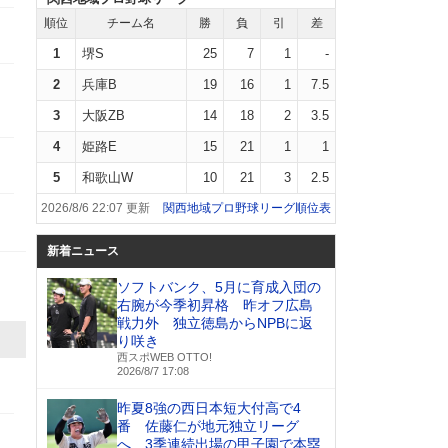
順位
チーム名
勝
負
引
差
1
堺S
25
7
1
-
2
兵庫B
19
16
1
7.5
3
大阪ZB
14
18
2
3.5
4
姫路E
15
21
1
1
5
和歌山W
10
21
3
2.5
2026/8/6 22:07 更新
関西地域プロ野球リーグ順位表
新着ニュース
ソフトバンク、5月に育成入団の
右腕が今季初昇格 昨オフ広島
戦力外 独立徳島からNPBに返
り咲き
西スポWEB OTTO!
2026/8/7 17:08
昨夏8強の西日本短大付高で4
番 佐藤仁が地元独立リーグ
へ 3季連続出場の甲子園で本塁