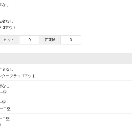
者なし
走者なし
 3アウト
ヒット
0
四死球
0
走者なし
ターフライ 1アウト
者なし
一塁
一塁
一二塁
一二塁
塁