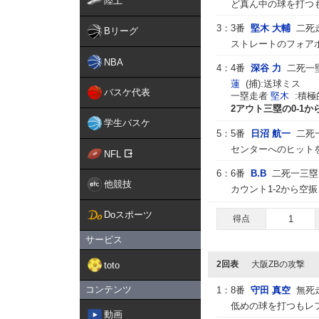
陸上
ど真ん中の球を打つも
3：
3番
堅木 大輔
二死
Bリーグ
ストレートのフォア
NBA
4：
4番
深谷 力
二死一
蓮
(捕):送球ミス
バスケ代表
一塁走者
堅木
:積
2アウト三塁の0-1か
学生バスケ
5：
5番
日沼 航一
二死
センターへのヒット
NFL
6：
6番
B.B
二死一三塁
他競技
カウント1-2から空振
Doスポーツ
得点
1
サービス
2回表
大阪ZBの攻撃
toto
コンテンツ
1：
8番
守田 真空
無死
低めの球を打つもレフ
動画