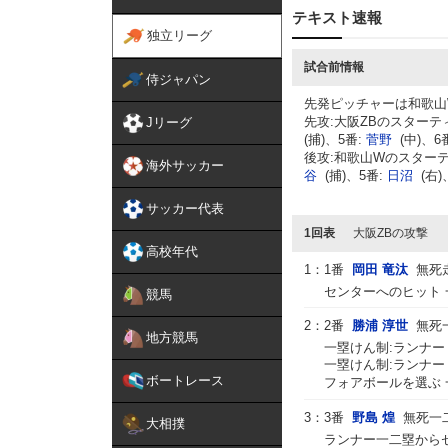
テキスト速報
独立リーグ
試合前情報
侍ジャパン
先発ピッチャーは和歌山
先攻:大阪ZBのスターテ
Jリーグ
(捕)、5番:
菅野
(中)、6
後攻:和歌山Wのスターテ
海外サッカー
谷
(捕)、5番:
日沼
(右)
サッカー代表
1回表
大阪ZBの攻撃
高校年代
1：
1番
岡田 竜汰
無死
センターへのヒット 
競馬
2：
2番
勝浦 淳世
無死
地方競馬
一塁けん制:ランナー
一塁けん制:ランナー
ボートレース
フォアボールを選ぶ 
3：
3番
野島 煌
無死一
大相撲
ランナー一二塁からセ