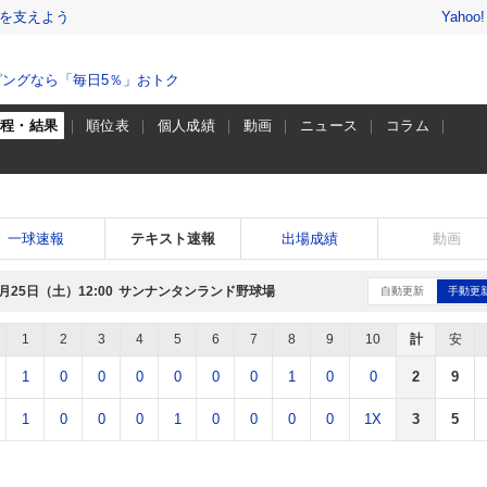
を支えよう
Yahoo
ングなら「毎日5％」おトク
日程・結果
順位表
個人成績
動画
ニュース
コラム
一球速報
テキスト速報
出場成績
動画
4月25日（土）
サンナンタンランド野球場
12:00
自動更新
手動更
1
2
3
4
5
6
7
8
9
10
計
安
1
0
0
0
0
0
0
1
0
0
2
9
1
0
0
0
1
0
0
0
0
1X
3
5