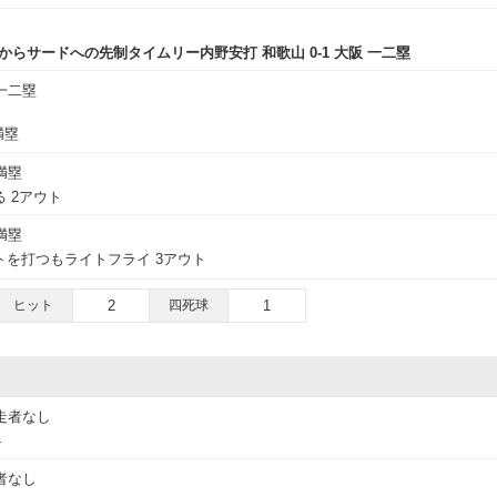
からサードへの先制タイムリー内野安打 和歌山 0-1 大阪 一二塁
一二塁
満塁
満塁
 2アウト
満塁
を打つもライトフライ 3アウト
ヒット
2
四死球
1
走者なし
ト
者なし