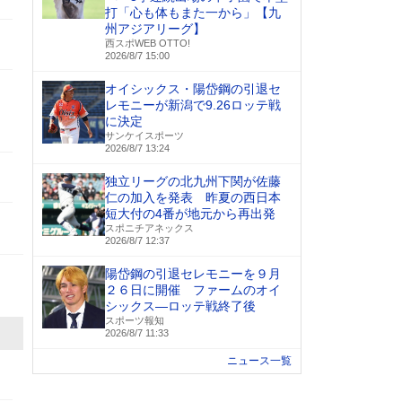
打「心も体もまた一から」【九
州アジアリーグ】
西スポWEB OTTO!
2026/8/7 15:00
オイシックス・陽岱鋼の引退セ
レモニーが新潟で9.26ロッテ戦
に決定
サンケイスポーツ
2026/8/7 13:24
独立リーグの北九州下関が佐藤
仁の加入を発表 昨夏の西日本
短大付の4番が地元から再出発
スポニチアネックス
2026/8/7 12:37
陽岱鋼の引退セレモニーを９月
２６日に開催 ファームのオイ
シックス―ロッテ戦終了後
スポーツ報知
2026/8/7 11:33
ニュース一覧