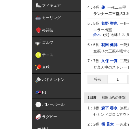
フィギュア
4：
4番
蓮
一死二三塁
ランナー二三塁の3-2
カーリング
5：
5番
菅野 聖也
一死
エラー出塁
格闘技
鈴木
(投):送球ミス 
ゴルフ
6：
6番
朝田 健祥
一死
空振りの三振を喫する
テニス
7：
7番
久保 一真
二死
卓球
ど真ん中のストレート
得点
1
バドミントン
F1
1回裏
和歌山Wの攻撃
バレーボール
1：
1番
森下 尋水
無死
セカンドゴロ 1アウ
ラグビー
2：
2番
橘 貫太
一死走