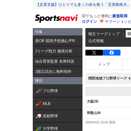
【災害支援】ひとりでも多くの命を救う「災害救助犬」
IDでもっと便利に
新規取得
ログイン
ヤフーショッピ
特集
独立リーグトップ
燕OB 競馬予想挑む/PR
公式情報
Jリーグ戦力 徹底分析
仙台育英監督 名将対談
トップ
J国立試合に無料招待
関西地域プロ野球リーグ
種目
プロ野球
大阪ZB
MLB
和歌山W
高校野球
2026/4/25 15:02
大学野球