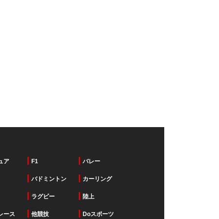
ュア
F1
バレー
バドミントン
カーリング
ラグビー
陸上
レース
他競技
Doスポーツ