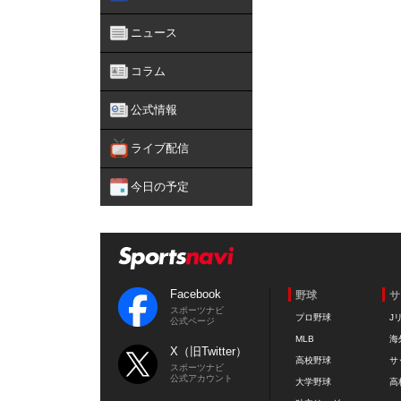
ニュース
コラム
公式情報
ライブ配信
今日の予定
Facebook
野球
サ
スポーツナビ
プロ野球
J
公式ページ
MLB
海
X（旧Twitter）
高校野球
サ
スポーツナビ
公式アカウント
大学野球
高