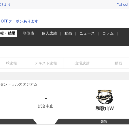
けよう
Yahoo
％OFFクーポンあります
日程・結果
順位表
個人成績
動画
ニュース
コラム
一球速報
テキスト速報
出場成績
動画
セントラルスタジアム
-
試合中止
和歌山W
先攻