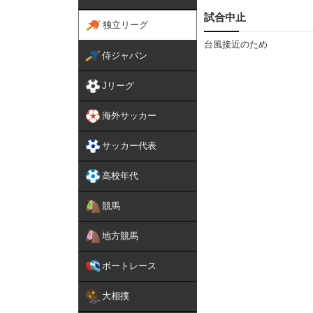
試合中止
独立リーグ
台風接近のため
侍ジャパン
Jリーグ
海外サッカー
サッカー代表
高校年代
競馬
地方競馬
ボートレース
大相撲