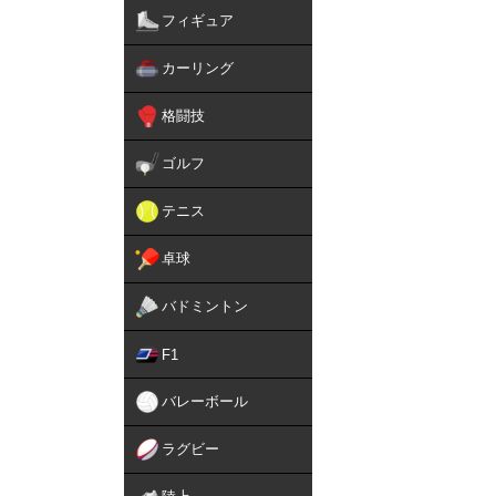
フィギュア
カーリング
格闘技
ゴルフ
テニス
卓球
バドミントン
F1
バレーボール
ラグビー