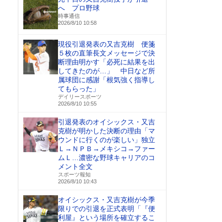
へ プロ野球
時事通信
2026/8/10 10:58
現役引退発表の又吉克樹 便箋
５枚の直筆長文メッセージで決
断理由明かす「必死に結果を出
してきたのが…」 中日など所
属球団に感謝「根気強く指導し
てもらった」
デイリースポーツ
2026/8/10 10:55
引退発表のオイシックス・又吉
克樹が明かした決断の理由「マ
ウンドに行くのが楽しい」独立
Ｌ→ＮＰＢ→メキシコ→ファー
ムＬ…濃密な野球キャリアのコ
メント全文
スポーツ報知
2026/8/10 10:43
オイシックス・又吉克樹が今季
限りでの引退を正式表明「『便
利屋』という場所を確立するこ