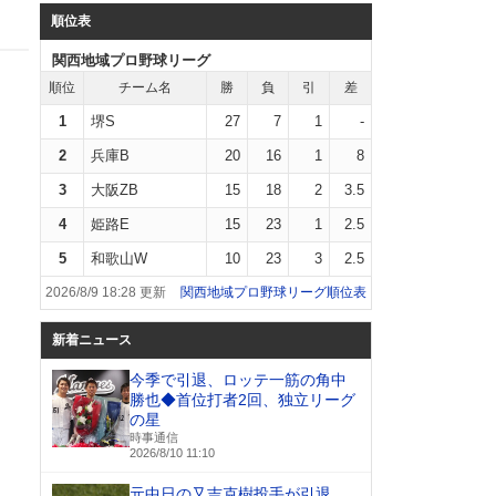
順位表
関西地域プロ野球リーグ
順位
チーム名
勝
負
引
差
1
堺S
27
7
1
-
2
兵庫B
20
16
1
8
3
大阪ZB
15
18
2
3.5
4
姫路E
15
23
1
2.5
5
和歌山W
10
23
3
2.5
2026/8/9 18:28 更新
関西地域プロ野球リーグ順位表
新着ニュース
今季で引退、ロッテ⼀筋の角中
勝也◆首位打者2回、独立リーグ
の星
時事通信
2026/8/10 11:10
元中日の又吉克樹投手が引退