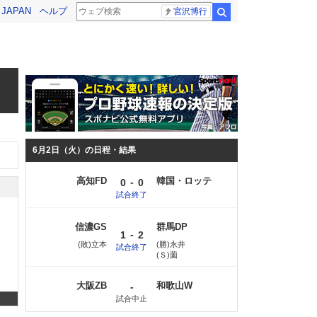
! JAPAN
ヘルプ
宮沢博行
検索
6月2日（火）の日程・結果
高知FD
韓国・ロッテ
-
0
0
試合終了
信濃GS
群馬DP
-
1
2
(敗)立本
(勝)永井
試合終了
(Ｓ)薗
大阪ZB
和歌山W
-
試合中止