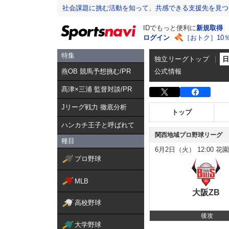
社会課題に挑む活動を知って、共感できる支援先を見つ
IDでもっと便利に
新規取得
ログイン
［おトク］10
特集
独立リーグトップ
燕OB 競馬予想挑む/PR
公式情報
髙津×三浦 監督対談/PR
Jリーグ戦力 徹底分析
トップ
ハンカチ王子と呼ばれて
関西地域プロ野球リーグ
種目
6月2日（火）
12:00
花園
プロ野球
MLB
大阪ZB
高校野球
後攻
大学野球