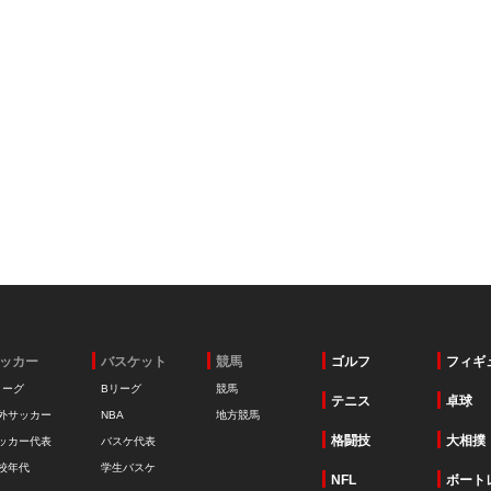
ッカー
バスケット
競馬
ゴルフ
フィギ
リーグ
Bリーグ
競馬
テニス
卓球
外サッカー
NBA
地方競馬
格闘技
大相撲
ッカー代表
バスケ代表
校年代
学生バスケ
NFL
ボート