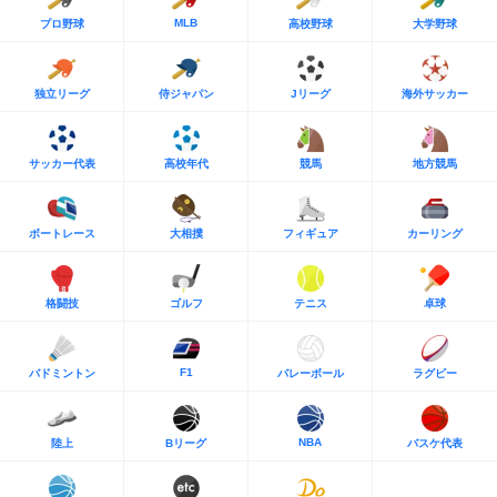
MLB
プロ野球
高校野球
大学野球
独立リーグ
侍ジャパン
Jリーグ
海外サッカー
サッカー代表
高校年代
競馬
地方競馬
ボートレース
大相撲
フィギュア
カーリング
格闘技
ゴルフ
テニス
卓球
F1
バドミントン
バレーボール
ラグビー
NBA
陸上
Bリーグ
バスケ代表