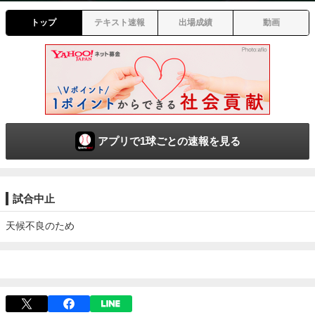
トップ
テキスト速報
出場成績
動画
アプリで1球ごとの速報を見る
試合中止
天候不良のため