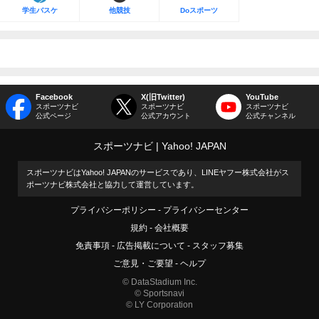
学生バスケ
他競技
Doスポーツ
Facebook
X(旧Twitter)
YouTube
スポーツナビ
スポーツナビ
スポーツナビ
公式ページ
公式アカウント
公式チャンネル
スポーツナビ
Yahoo! JAPAN
スポーツナビはYahoo! JAPANのサービスであり、LINEヤフー株式会社がス
ポーツナビ株式会社と協力して運営しています。
プライバシーポリシー
プライバシーセンター
規約
会社概要
免責事項
広告掲載について
スタッフ募集
ご意見・ご要望
ヘルプ
© DataStadium Inc.
© Sportsnavi
© LY Corporation