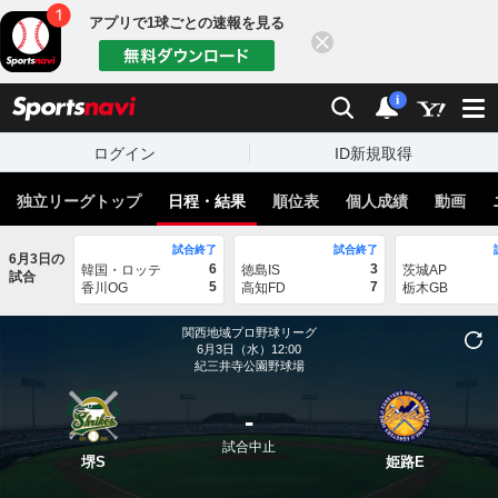
アプリで1球ごとの速報を見る
閉じる
sports
検索
通知
i
ログイン
ID新規取得
独立リーグトップ
日程・結果
順位表
個人成績
動画
試合終了
試合終了
6月3日の
6
3
韓国・ロッテ
徳島IS
茨城AP
試合
5
7
香川OG
高知FD
栃木GB
関西地域プロ野球リーグ
6月3日（水）12:00
紀三井寺公園野球場
-
試合中止
堺S
姫路E