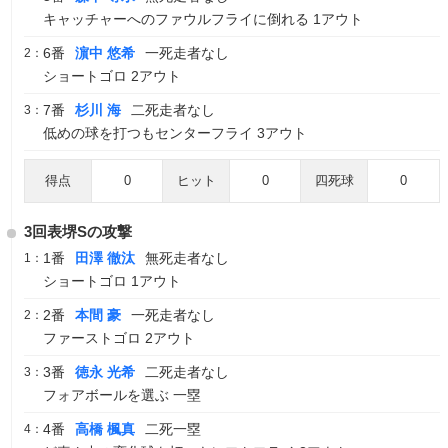
キャッチャーへのファウルフライに倒れる 1アウト
6番
濵中 悠希
一死走者なし
2：
ショートゴロ 2アウト
7番
杉川 海
二死走者なし
3：
低めの球を打つもセンターフライ 3アウト
得点
0
ヒット
0
四死球
0
3回表堺Sの攻撃
1番
田澤 徹汰
無死走者なし
1：
ショートゴロ 1アウト
2番
本間 豪
一死走者なし
2：
ファーストゴロ 2アウト
3番
徳永 光希
二死走者なし
3：
フォアボールを選ぶ 一塁
4番
高橋 楓真
二死一塁
4：