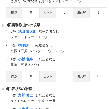
ど真ん中の変化球を打つもレフトフライ 3アウト
得点
0
ヒット
0
四死球
1
3回裏和歌山Wの攻撃
8番
池田 慎太郎
無死走者なし
1：
ファーストフライ 1アウト
9番
橘 貫太
一死走者なし
2：
空振り三振でバッターアウト 2アウト
1番
小坂 優絆
二死走者なし
3：
見逃し三振 3アウト
得点
0
ヒット
0
四死球
0
4回表堺Sの攻撃
5番
角野 健士
無死走者なし
1：
ライトへのヒットを放つ 一塁