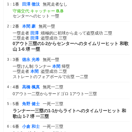
1番
田澤 徹汰
無死走者なし
1：
守備交代:キャッチャー
B.B
センターへのヒット 一塁
2番
本間 豪
無死一塁
2：
一塁走者
田澤
:積極的に初球から走って盗塁成功 二塁
二塁走者
田澤
:盗塁成功 三塁
0アウト三塁の1-2からセンターへのタイムリーヒット 和歌
山 1-6 堺 一塁
3番
徳永 光希
無死一塁
3：
一塁けん制:ランナー
本間
帰塁
一塁走者
本間
:盗塁成功 二塁
ストレートのフォアボールで出塁 一二塁
4番
高橋 楓真
無死一二塁
4：
0アウト一二塁からサードゴロ 1アウト一三塁
5番
角野 健士
一死一三塁
5：
ランナー一三塁の1-1からライトへのタイムリーヒット 和
歌山 1-7 堺 一三塁
6番
小倉 和士
一死一三塁
6：