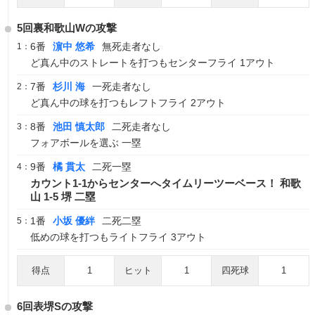
5回裏和歌山Wの攻撃
6番
濵中 悠希
無死走者なし
1：
ど真ん中のストレートを打つもセンターフライ 1アウト
7番
杉川 海
一死走者なし
2：
ど真ん中の球を打つもレフトフライ 2アウト
8番
池田 慎太郎
二死走者なし
3：
フォアボールを選ぶ 一塁
9番
橘 貫太
二死一塁
4：
カウント1-1からセンターへタイムリーツーベース！ 和歌
山 1-5 堺 二塁
1番
小坂 優絆
二死二塁
5：
低めの球を打つもライトフライ 3アウト
得点
1
ヒット
1
四死球
1
6回表堺Sの攻撃