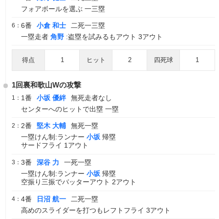
フォアボールを選ぶ 一三塁
6番
小倉 和士
二死一三塁
6：
一塁走者
角野
:盗塁を試みるもアウト 3アウト
得点
1
ヒット
2
四死球
1
1回裏和歌山Wの攻撃
1番
小坂 優絆
無死走者なし
1：
センターへのヒットで出塁 一塁
2番
堅木 大輔
無死一塁
2：
一塁けん制:ランナー
小坂
帰塁
サードフライ 1アウト
3番
深谷 力
一死一塁
3：
一塁けん制:ランナー
小坂
帰塁
空振り三振でバッターアウト 2アウト
4番
日沼 航一
二死一塁
4：
高めのスライダーを打つもレフトフライ 3アウト