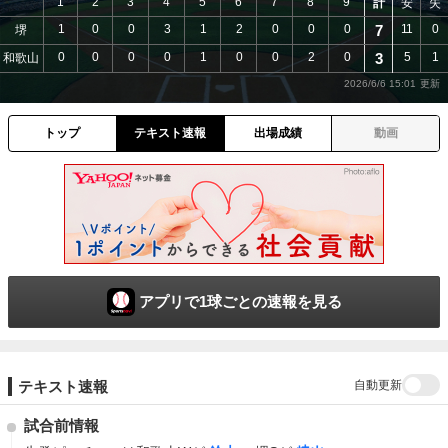
1
2
3
4
5
6
7
8
9
計
安
失
1
0
0
3
1
2
0
0
0
7
11
0
堺
0
0
0
0
1
0
0
2
0
3
5
1
和歌山
2026/6/6 15:01
トップ
テキスト速報
出場成績
動画
アプリで1球ごとの速報を見る
自動更新
テキスト速報
試合前情報