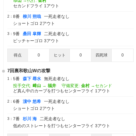
市山
→代打:
金村
セカンドフライ 1アウト
8番
柳川 朔哉
一死走者なし
2：
ショートゴロ 2アウト
9番
桑田 皐輝
二死走者なし
3：
ピッチャーゴロ 3アウト
得点
0
ヒット
0
四死球
0
7回裏和歌山Wの攻撃
5番
森下 尋水
無死走者なし
1：
投手交代:
﨑山
→
福井
守備変更:
金村
→セカンド
ど真ん中のカーブを打つもセンターフライ 1アウト
6番
濵中 悠希
一死走者なし
2：
ショートゴロ 2アウト
7番
杉川 海
二死走者なし
3：
低めのストレートを打つもセンターフライ 3アウト