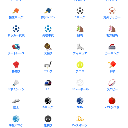
独立リーグ
侍ジャパン
Jリーグ
海外サッカー
サッカー代表
高校年代
競馬
地方競馬
ボートレース
大相撲
フィギュア
カーリング
格闘技
ゴルフ
テニス
卓球
F1
バドミントン
バレーボール
ラグビー
NBA
陸上
Bリーグ
バスケ代表
学生バスケ
他競技
Doスポーツ