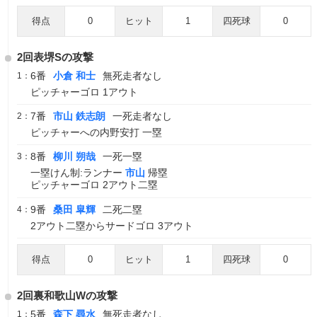
得点
0
ヒット
1
四死球
0
2回表堺Sの攻撃
6番
小倉 和士
無死走者なし
1：
ピッチャーゴロ 1アウト
7番
市山 鉄志朗
一死走者なし
2：
ピッチャーへの内野安打 一塁
8番
柳川 朔哉
一死一塁
3：
一塁けん制:ランナー
市山
帰塁
ピッチャーゴロ 2アウト二塁
9番
桑田 皐輝
二死二塁
4：
2アウト二塁からサードゴロ 3アウト
得点
0
ヒット
1
四死球
0
2回裏和歌山Wの攻撃
5番
森下 尋水
無死走者なし
1：