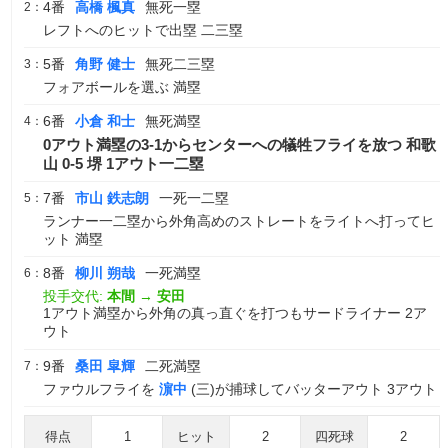
4番
高橋 楓真
無死一塁
2：
レフトへのヒットで出塁 二三塁
5番
角野 健士
無死二三塁
3：
フォアボールを選ぶ 満塁
6番
小倉 和士
無死満塁
4：
0アウト満塁の3-1からセンターへの犠牲フライを放つ 和歌
山 0-5 堺 1アウト一二塁
7番
市山 鉄志朗
一死一二塁
5：
ランナー一二塁から外角高めのストレートをライトへ打ってヒ
ット 満塁
8番
柳川 朔哉
一死満塁
6：
投手交代:
本間
→
安田
1アウト満塁から外角の真っ直ぐを打つもサードライナー 2ア
ウト
9番
桑田 皐輝
二死満塁
7：
ファウルフライを
濵中
(三)が捕球してバッターアウト 3アウト
得点
1
ヒット
2
四死球
2