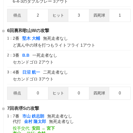
6-4-3のダブルプレー 3アウト
得点
2
ヒット
3
四死球
1
6回裏和歌山Wの攻撃
2番
堅木 大輔
無死走者なし
1：
ど真ん中の球を打つもライトフライ 1アウト
3番
B.B
一死走者なし
2：
セカンドゴロ 2アウト
4番
日沼 航一
二死走者なし
3：
セカンドゴロ 3アウト
得点
0
ヒット
0
四死球
0
7回表堺Sの攻撃
7番
市山 鉄志朗
無死走者なし
1：
代打
金村 隆太郎
無死走者なし
投手交代:
安田
→
宮下