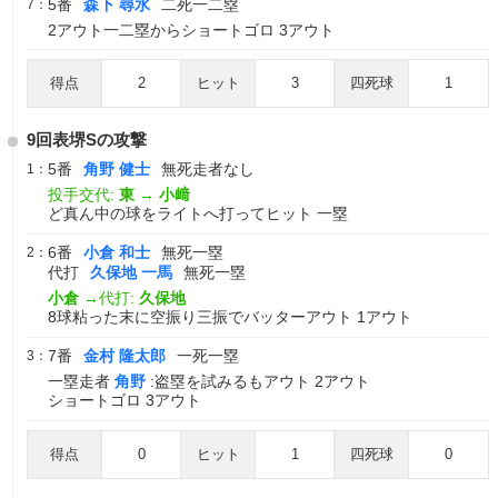
5番
森下 尋水
二死一二塁
7：
2アウト一二塁からショートゴロ 3アウト
得点
2
ヒット
3
四死球
1
9回表堺Sの攻撃
5番
角野 健士
無死走者なし
1：
投手交代:
東
→
小﨑
ど真ん中の球をライトへ打ってヒット 一塁
6番
小倉 和士
無死一塁
2：
代打
久保地 一馬
無死一塁
小倉
→代打:
久保地
8球粘った末に空振り三振でバッターアウト 1アウト
7番
金村 隆太郎
一死一塁
3：
一塁走者
角野
:盗塁を試みるもアウト 2アウト
ショートゴロ 3アウト
得点
0
ヒット
1
四死球
0