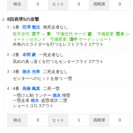
得点
0
ヒット
0
四死球
0
8回表堺Sの攻撃
1番
田澤 徹汰
無死走者なし
1：
投手交代:
宮下
→
東
守備交代:サード
森
守備変更:
堅木
シ
ョート→セカンド 守備変更:
濵中
サード→ショート
外角のスライダーを打つもレフトフライ 1アウト
2番
本間 豪
一死走者なし
2：
高めの真っ直ぐを打つもセンターフライ 2アウト
3番
徳永 光希
二死走者なし
3：
センターへのヒットを放つ 一塁
4番
高橋 楓真
二死一塁
4：
一塁けん制:ランナー
徳永
帰塁
一塁走者
徳永
:盗塁成功 二塁
ショートゴロ 3アウト
得点
0
ヒット
1
四死球
0