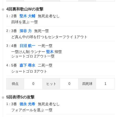
4回裏和歌山Wの攻撃
2番
堅木 大輔
無死走者なし
1：
四球を選ぶ 一塁
3番
深谷 力
無死一塁
2：
ど真ん中の球を打つもセンターフライ 1アウト
4番
日沼 航一
一死一塁
3：
一塁けん制:ランナー
堅木
帰塁
ショートゴロ 2アウト一塁
5番
森下 尋水
二死一塁
4：
ショートゴロ 3アウト
得点
0
ヒット
0
四死球
1
5回表堺Sの攻撃
3番
徳永 光希
無死走者なし
1：
フォアボールを選ぶ 一塁