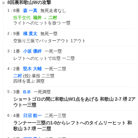
8回裏和歌山Wの攻撃
8番
森 一真
無死走者なし
1：
投手交代:
福井
→
二村
ライトへのヒットを放つ 一塁
9番
橘 貫太
無死一塁
2：
空振り三振でバッターアウト 1アウト
1番
小坂 優絆
一死一塁
3：
レフトへのヒットで出塁 一二塁
2番
堅木 大輔
一死一二塁
4：
二村
(投):暴投 二三塁
四球を選ぶ 満塁
3番
B.B
一死満塁
5：
ショートゴロの間に和歌山W1点をあげる 和歌山 2-7 堺 2ア
ウト一三塁
4番
日沼 航一
二死一三塁
6：
ランナー一三塁の1-0からレフトへのタイムリーヒット 和
歌山 3-7 堺 一二塁