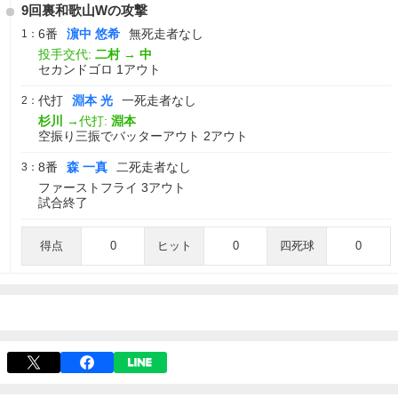
9回裏和歌山Wの攻撃
6番
濵中 悠希
無死走者なし
1：
投手交代:
二村
→
中
セカンドゴロ 1アウト
代打
淵本 光
一死走者なし
2：
杉川
→代打:
淵本
空振り三振でバッターアウト 2アウト
8番
森 一真
二死走者なし
3：
ファーストフライ 3アウト
試合終了
得点
0
ヒット
0
四死球
0