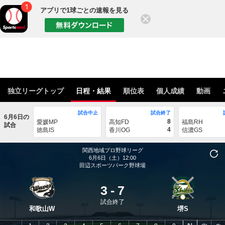
アプリで1球ごとの速報を見る
閉じる
独立リーグトップ
日程・結果
順位表
個人成績
動画
試合中止
試合終了
6月6日の
8
愛媛MP
高知FD
福島RH
試合
4
徳島IS
香川OG
信濃GS
関西地域プロ野球リーグ
6月6日（土）12:00
田辺スポーツパーク野球場
3
-
7
試合終了
和歌山W
堺S