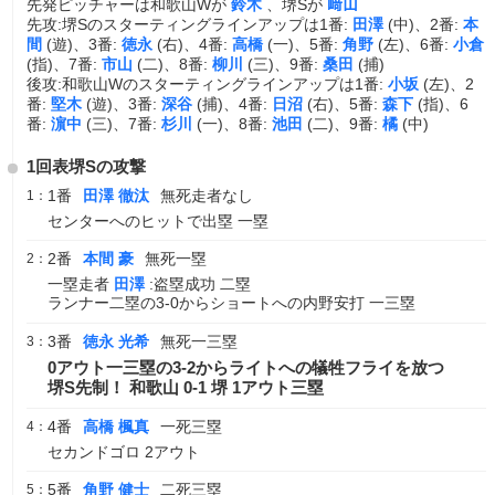
先発ピッチャーは和歌山Wが
鈴木
、堺Sが
﨑山
先攻:堺Sのスターティングラインアップは1番:
田澤
(中)、2番:
本
間
(遊)、3番:
徳永
(右)、4番:
高橋
(一)、5番:
角野
(左)、6番:
小倉
(指)、7番:
市山
(二)、8番:
柳川
(三)、9番:
桑田
(捕)
後攻:和歌山Wのスターティングラインアップは1番:
小坂
(左)、2
番:
堅木
(遊)、3番:
深谷
(捕)、4番:
日沼
(右)、5番:
森下
(指)、6
番:
濵中
(三)、7番:
杉川
(一)、8番:
池田
(二)、9番:
橘
(中)
1回表堺Sの攻撃
1番
田澤 徹汰
無死走者なし
1：
センターへのヒットで出塁 一塁
2番
本間 豪
無死一塁
2：
一塁走者
田澤
:盗塁成功 二塁
ランナー二塁の3-0からショートへの内野安打 一三塁
3番
徳永 光希
無死一三塁
3：
0アウト一三塁の3-2からライトへの犠牲フライを放つ
堺S先制！ 和歌山 0-1 堺 1アウト三塁
4番
高橋 楓真
一死三塁
4：
セカンドゴロ 2アウト
5番
角野 健士
二死三塁
5：