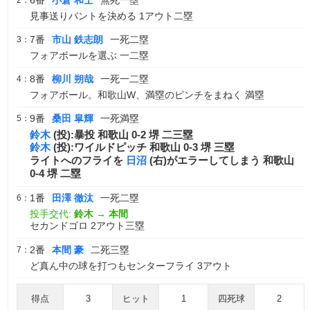
6番
小倉 和士
無死一塁
2：
見事送りバントを決める 1アウト二塁
7番
市山 鉄志朗
一死二塁
3：
フォアボールを選ぶ 一二塁
8番
柳川 朔哉
一死一二塁
4：
フォアボール。和歌山W、満塁のピンチをまねく 満塁
9番
桑田 皐輝
一死満塁
5：
鈴木
(投):暴投 和歌山 0-2 堺 二三塁
鈴木
(投):ワイルドピッチ 和歌山 0-3 堺 三塁
ライトへのフライを
日沼
(右)がエラーしてしまう 和歌山
0-4 堺 二塁
1番
田澤 徹汰
一死二塁
6：
投手交代:
鈴木
→
本間
セカンドゴロ 2アウト三塁
2番
本間 豪
二死三塁
7：
ど真ん中の球を打つもセンターフライ 3アウト
得点
3
ヒット
1
四死球
2