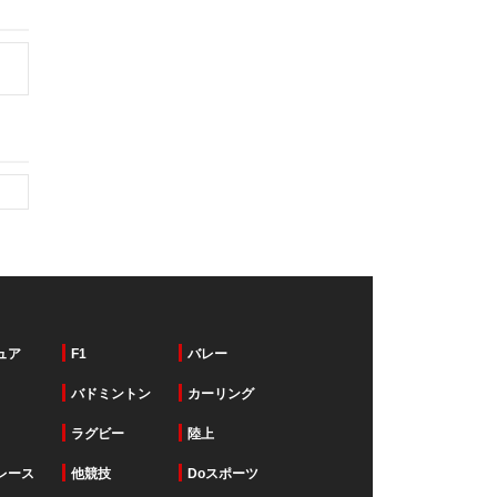
ュア
F1
バレー
バドミントン
カーリング
ラグビー
陸上
レース
他競技
Doスポーツ