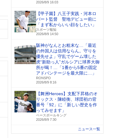
2026/8/9 16:03
【甲子園】八王子実践・河本ロ
バート監督 聖地デビュー前に
「まず私からいい顔をしたい」
スポーツ報知
2026/8/9 14:50
阪神がなんとお粗末な…「最近
の外国人は信用ならん。守りを
優先せよ」守乱でゲーム壊した
虎“新助っ人”ガルシアに球界大御
所が喝！…「1番から5番の固定
アドバンテージを最大限に…」
RONSPO
2026/8/9 8:16
【舞洲Heroes】支配下昇格のオ
リックス・陳睦衡、球団初の背
番号「92」に「新しい歴史を作
ってみせます」
ベースボールキング
2026/8/9 7:30
ニュース一覧