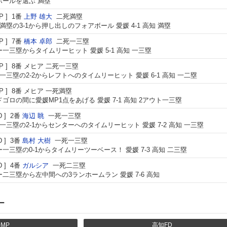
ボールを選ぶ 満塁
P
1番
上野 雄大
二死満塁
満塁の3-1から押し出しのフォアボール 愛媛 4-1 高知 満塁
P
7番
橋本 卓郎
二死一三塁
一三塁からタイムリーヒット 愛媛 5-1 高知 一三塁
P
8番
メヒア
二死一三塁
一三塁の2-2からレフトへのタイムリーヒット 愛媛 6-1 高知 一二塁
P
8番
メヒア
一死満塁
ゴロの間に愛媛MP1点をあげる 愛媛 7-1 高知 2アウト一三塁
D
2番
海辺 眺
一死一三塁
一三塁の2-1からセンターへのタイムリーヒット 愛媛 7-2 高知 一三塁
D
3番
島村 大樹
一死一三塁
一三塁の0-1からタイムリーツーベース！ 愛媛 7-3 高知 二三塁
D
4番
ガルシア
一死二三塁
二三塁から左中間への3ランホームラン 愛媛 7-6 高知
ー
MP
高知FD