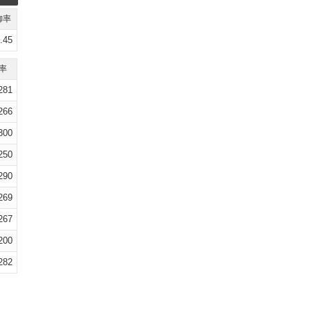
御率
.45
率
281
266
300
250
290
269
267
200
282