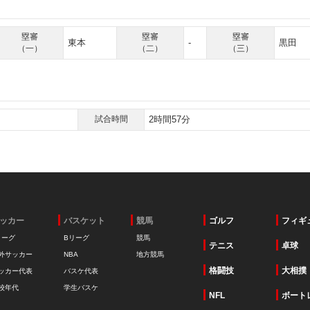
塁審
塁審
塁審
東本
-
黒田
（一）
（二）
（三）
試合時間
2時間57分
ッカー
バスケット
競馬
ゴルフ
フィギ
リーグ
Bリーグ
競馬
テニス
卓球
外サッカー
NBA
地方競馬
格闘技
大相撲
ッカー代表
バスケ代表
校年代
学生バスケ
NFL
ボート