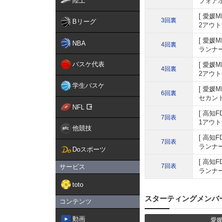
陸上
フォア
愛媛M
3回裏
Bリーグ
2アウト
愛媛M
NBA
4回裏
ランナー
バスケ代表
愛媛M
4回裏
2アウト
学生バスケ
愛媛M
6回裏
セカンド
NFL
高知F
7回表
1アウト
他競技
高知F
7回表
ランナー
Doスポーツ
高知F
7回表
サービス
ランナー
toto
スターティングメンバ
コンテンツ
動画
愛媛