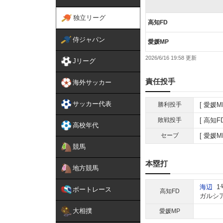
独立リーグ
高知FD
侍ジャパン
愛媛MP
2026/6/16 19:58
Jリーグ
責任投手
海外サッカー
サッカー代表
勝利投手
愛媛M
敗戦投手
高知F
高校年代
セーブ
愛媛M
競馬
本塁打
地方競馬
海辺
1
ボートレース
高知FD
ガルシ
大相撲
愛媛MP