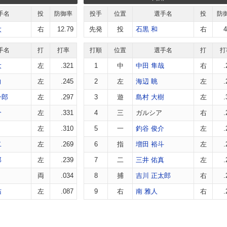
手名
投
防御率
投手
位置
選手名
投
防
太
右
12.79
先発
投
石黒 和
右
4
手名
打
打率
打順
位置
選手名
打
打
大
左
.321
1
中
中田 隼哉
右
.
向
左
.245
2
左
海辺 眺
左
.
一郎
左
.297
3
遊
島村 大樹
左
.
介
左
.331
4
三
ガルシア
右
.
左
.310
5
一
釣谷 俊介
左
.
二
左
.269
6
指
増田 裕斗
左
.
郎
左
.239
7
二
三井 佑真
左
.
両
.034
8
捕
吉川 正太郎
右
.
佑
左
.087
9
右
南 雅人
右
.