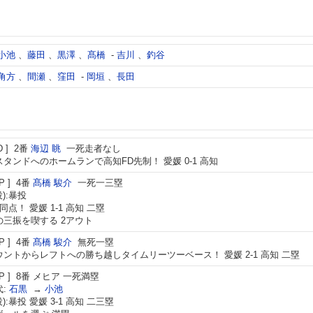
小池
、
藤田
、
黒澤
、
髙橋
-
吉川
、
釣谷
角方
、
間瀬
、
窪田
-
岡垣
、
長田
D
2番
海辺 眺
一死走者なし
タンドへのホームランで高知FD先制！ 愛媛 0-1 高知
P
4番
髙橋 駿介
一死一三塁
投):暴投
同点！ 愛媛 1-1 高知 二塁
の三振を喫する 2アウト
P
4番
髙橋 駿介
無死一塁
ントからレフトへの勝ち越しタイムリーツーベース！ 愛媛 2-1 高知 二塁
P
8番
メヒア
一死満塁
:
石黒
→
小池
投):暴投 愛媛 3-1 高知 二三塁