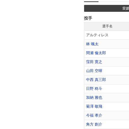
愛媛
投手
選手名
アルティレス
林 颯太
間瀬 倫太郎
窪田 寛之
山田 空暉
中西 真三郎
日野 柊斗
加納 雅也
菊澤 敬飛
今福 孝介
角方 創介