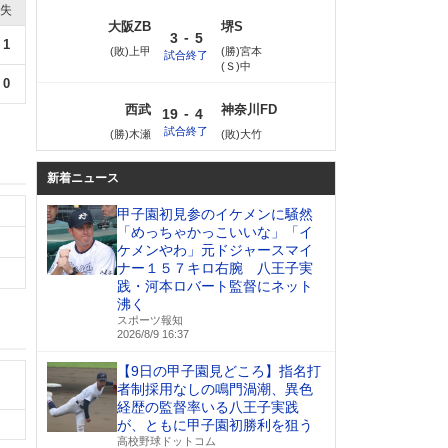
失
大阪ZB
堺S
-
3
5
1
(敗)上甲
(勝)宮本
試合終了
(Ｓ)中
0
西武
神奈川FD
-
19
4
試合終了
(勝)木瀬
(敗)大竹
新着ニュース
甲子園初見参のイケメンに騒然
「めっちゃかっこいいな」「イ
ケメンやわ」元ドジャースマイ
ナー１５７キロ右腕 八王子実
践・河本ロバート監督にネット
沸く
スポーツ報知
2026/8/9 16:37
【9日の甲子園見どころ】指名打
者制採用なしの鳴門渦潮、異色
経歴の監督率いる八王子実践
が、ともに甲子園初勝利を狙う
高校野球ドットコム