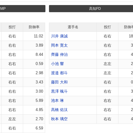
MP
高知FD
投打
防御率
選手名
投打
防御
右右
11.02
川井 康誠
右右
18
右右
3.89
岡本 寛太
右右
3
右右
8.44
齊藤 伸治
右右
4
右右
0.59
小池 響
左左
2
右右
2.98
渡邉 都斗
左左
2
右右
3.43
藤田 大和
右右
0
右右
3.00
黒澤 颯斗
右右
3
右右
5.89
池本 琳
右右
4
右右
4.85
髙橋 佑汰
右右
2
左左
2.70
秋本 璃空
右右
4
右右
6.59