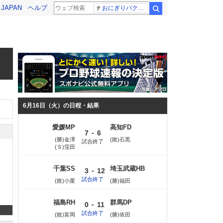
! JAPAN
ヘルプ
おにぎりパクパク
検索
6月16日（火）の日程・結果
愛媛MP
高知FD
-
7
6
(勝)金澤
(敗)石黒
試合終了
(Ｓ)窪田
千葉SS
埼玉武蔵HB
-
3
12
試合終了
(敗)小栗
(勝)福田
福島RH
群馬DP
-
0
11
試合終了
(敗)富岡
(勝)依田