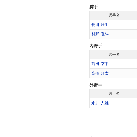
捕手
選手名
長田 雄生
村野 唯斗
内野手
選手名
鶴田 京平
髙橋 藍太
外野手
選手名
永井 大雅