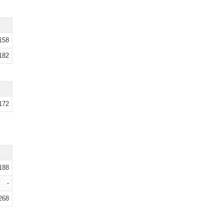
158
182
172
188
-
268