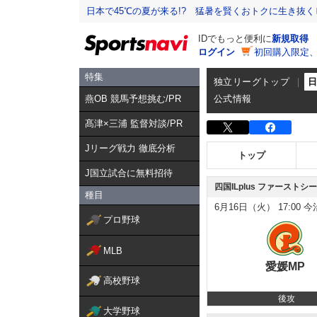
日本で45℃の夏が来る!? 猛暑を賢くおトクに生き抜く
IDでもっと便利に
新規取得
ログイン
初回購入限定
特集
独立リーグトップ
燕OB 競馬予想挑む/PR
公式情報
髙津×三浦 監督対談/PR
Jリーグ戦力 徹底分析
トップ
J国立試合に無料招待
四国ILplus ファーストシ
種目
6月16日（火）
17:00
今
プロ野球
MLB
愛媛MP
高校野球
後攻
大学野球