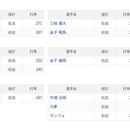
投打
打率
選手名
投打
打率
右左
.271
三枝 優大
右右
.
右右
.167
金子 竜馬
右右
.
投打
打率
選手名
投打
打率
右右
.222
金子 優馬
右左
.
右右
.143
投打
打率
選手名
投打
打率
右右
.167
中溝 治尋
右左
.
斗夢
右右
サンフォ
右右
.