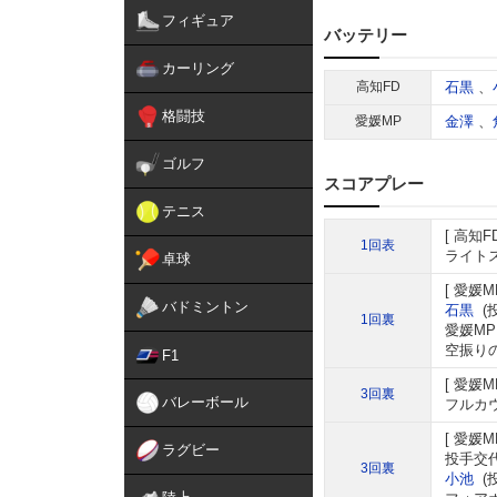
フィギュア
バッテリー
カーリング
高知FD
石黒
、
格闘技
愛媛MP
金澤
、
ゴルフ
スコアプレー
テニス
高知F
1回表
ライトス
卓球
愛媛M
バドミントン
石黒
(
1回裏
愛媛MP
空振り
F1
愛媛M
3回裏
バレーボール
フルカウ
愛媛M
ラグビー
投手交代
3回裏
小池
(