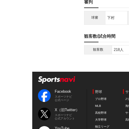
審判
球審
下村
観客数/試合時間
観客数
218人
Facebook
野球
サ
スポーツナビ
プロ野球
J
公式ページ
MLB
海
X（旧Twitter）
高校野球
サ
スポーツナビ
公式アカウント
大学野球
高
独立リーグ
YouTube