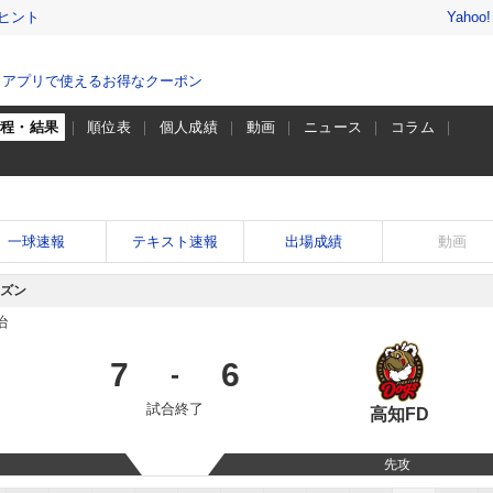
ヒント
Yahoo
、アプリで使えるお得なクーポン
日程・結果
順位表
個人成績
動画
ニュース
コラム
一球速報
テキスト速報
出場成績
動画
ーズン
治
7
6
-
試合終了
高知FD
先攻