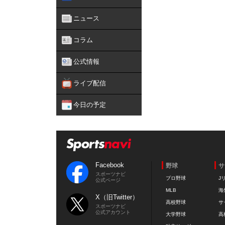
ニュース
コラム
公式情報
ライブ配信
今日の予定
Facebook
野球
サ
スポーツナビ
プロ野球
J
公式ページ
MLB
海
X（旧Twitter）
高校野球
サ
スポーツナビ
公式アカウント
大学野球
高