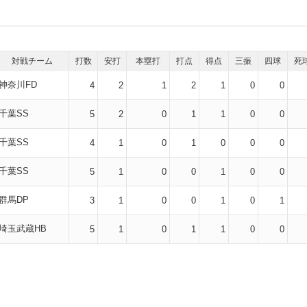
対戦チーム
打数
安打
本塁打
打点
得点
三振
四球
死
神奈川FD
4
2
1
2
1
0
0
千葉SS
5
2
0
1
1
0
0
千葉SS
4
1
0
1
0
0
0
千葉SS
5
1
0
0
1
0
0
群馬DP
3
1
0
0
1
0
1
埼玉武蔵HB
5
1
0
1
1
0
0