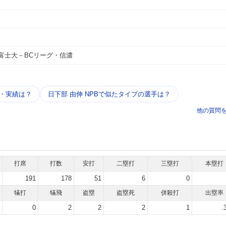
富士大－BCリーグ・信濃
う
歴・実績は？
日下部 由伸 NPBで似たタイプの選手は？
他の質問
打席
打数
安打
二塁打
三塁打
本塁打
191
178
51
6
0
犠打
犠飛
盗塁
盗塁死
併殺打
出塁率
0
2
2
2
1
.