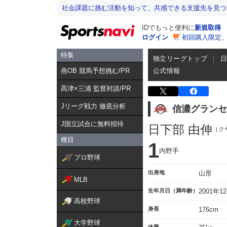
社会課題に挑む活動を知って、共感できる支援先を見つ
IDでもっと便利に
新規取得
ログイン
初回購入限定
特集
独立リーグトップ
燕OB 競馬予想挑む/PR
公式情報
髙津×三浦 監督対談/PR
Jリーグ戦力 徹底分析
信濃グランセ
J国立試合に無料招待
日下部 由伸
（ク
種目
1
内野手
プロ野球
出身地
山形
MLB
生年月日（満年齢）
2001年1
高校野球
身長
176cm
大学野球