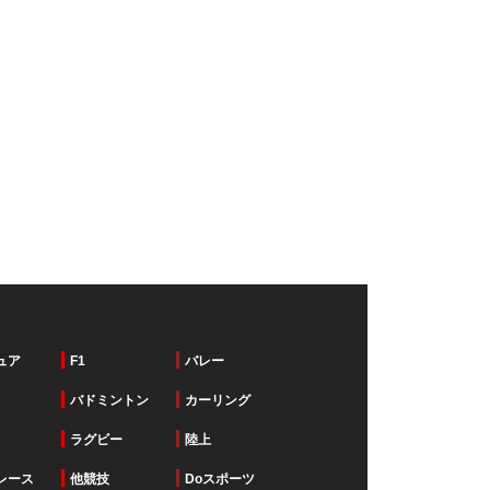
ュア
F1
バレー
バドミントン
カーリング
ラグビー
陸上
レース
他競技
Doスポーツ