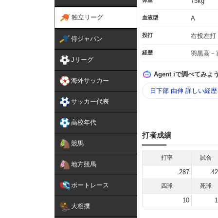
体重
75kg
独立リーグ
血液型
A
投打
右投左打
侍ジャパン
経歴
羽黒高－
Jリーグ
Agent iで調べてみよ
海外サッカー
日下部 由伸 詳しい経
サッカー代表
高校年代
打者成績
競馬
打率
試合
地方競馬
.287
42
ボートレース
四球
死球
10
1
大相撲