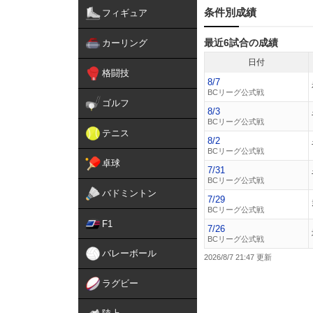
条件別成績
フィギュア
最近6試合の成績
カーリング
日付
格闘技
8/7
BCリーグ公式戦
ゴルフ
8/3
BCリーグ公式戦
テニス
8/2
BCリーグ公式戦
卓球
7/31
BCリーグ公式戦
バドミントン
7/29
BCリーグ公式戦
F1
7/26
BCリーグ公式戦
バレーボール
2026/8/7 21:47
ラグビー