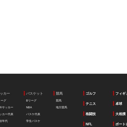
ッカー
バスケット
競馬
ゴルフ
フィギ
リーグ
Bリーグ
競馬
テニス
卓球
外サッカー
NBA
地方競馬
格闘技
大相撲
ッカー代表
バスケ代表
校年代
学生バスケ
NFL
ボート