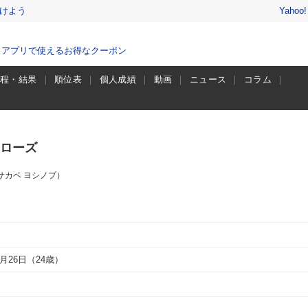
けよう
Yahoo
、アプリで使えるお得なクーポン
日程・結果
順位表
個人成績
動画
ニュース
コラム
ローズ
サカベ ヨシノブ）
2月26日（24歳）