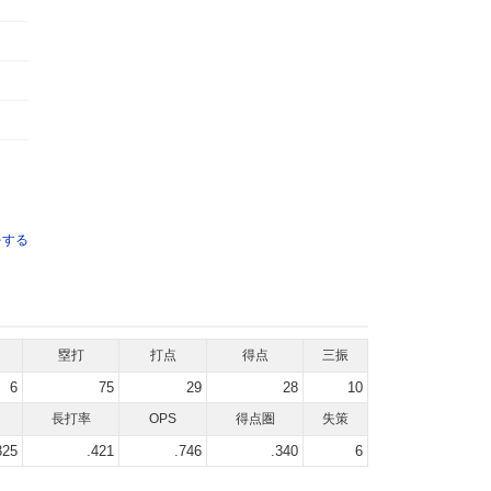
をする
塁打
打点
得点
三振
6
75
29
28
10
長打率
OPS
得点圏
失策
325
.421
.746
.340
6