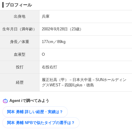
プロフィール
出身地
兵庫
生年月日（満年齢）
2002年9月28日（23歳）
身長／体重
177cm／89kg
血液型
O
投打
右投右打
履正社高（甲）－日本大中退－SUNホールディン
経歴
グスWEST－四国ILplus・徳島
Agent iで調べてみよう
関本 勇輔 詳しい経歴・実績は？
関本 勇輔 NPBで似たタイプの選手は？