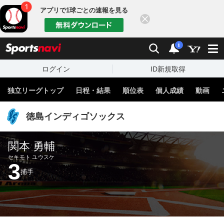
アプリで1球ごとの速報を見る
閉じる
sports
検索
通知
i
ログイン
ID新規取得
独立リーグトップ
日程・結果
順位表
個人成績
動画
徳島インディゴソックス
関本 勇輔
セキモト ユウスケ
3
捕手