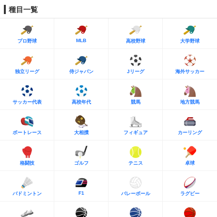
種目一覧
MLB
プロ野球
高校野球
大学野球
独立リーグ
侍ジャパン
Jリーグ
海外サッカー
サッカー代表
高校年代
競馬
地方競馬
ボートレース
大相撲
フィギュア
カーリング
格闘技
ゴルフ
テニス
卓球
F1
バドミントン
バレーボール
ラグビー