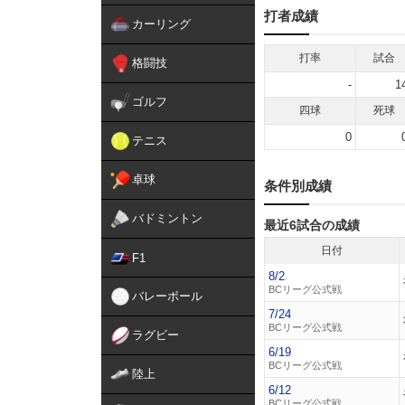
打者成績
カーリング
打率
試合
格闘技
-
1
ゴルフ
四球
死球
0
テニス
卓球
条件別成績
バドミントン
最近6試合の成績
日付
F1
8/2
BCリーグ公式戦
バレーボール
7/24
BCリーグ公式戦
ラグビー
6/19
BCリーグ公式戦
陸上
6/12
BCリーグ公式戦