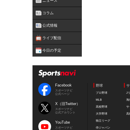
ニュース
コラム
公式情報
ライブ配信
今日の予定
Facebook
野球
サ
スポーツナビ
プロ野球
J
公式ページ
MLB
海
X（旧Twitter）
高校野球
サ
スポーツナビ
公式アカウント
大学野球
高
独立リーグ
YouTube
スポーツナビ
侍ジャパン