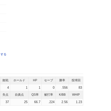
をする
敗戦
ホールド
HP
セーブ
勝率
投球回
4
1
1
0
.556
83
失点
自責点
QS率
被打率
K/BB
WHIP
37
25
66.7
.224
2.56
1.23