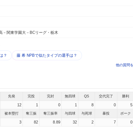
高－関東学園大－BCリーグ・栃木
う
績は？
藤 希 NPBで似たタイプの選手は？
他の質問
先発
完投
完封
無四球
QS
交代完了
勝利
12
1
0
1
8
0
5
被本塁打
奪三振
奪三振率
与四球
与死球
暴投
ボーク
3
82
8.89
32
2
7
0