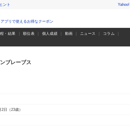
ヒント
Yahoo
、アプリで使えるお得なクーポン
日程・結果
順位表
個人成績
動画
ニュース
コラム
ンブレーブス
7月2日（23歳）