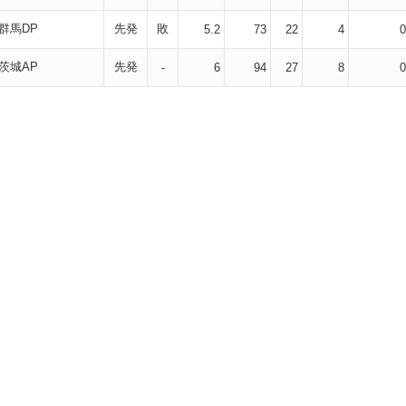
群馬DP
先発
敗
5.2
73
22
4
0
茨城AP
先発
-
6
94
27
8
0