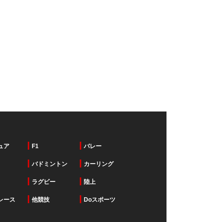
ュア
F1
バレー
バドミントン
カーリング
ラグビー
陸上
レース
他競技
Doスポーツ