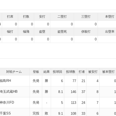
打席
打数
安打
二塁打
三塁打
本塁打
4
0
0
0
0
0
犠打
犠飛
盗塁
盗塁死
併殺打
出塁率
0
0
0
0
0
0
対戦チーム
登板
結果
投球回
投球数
打者
被安打
被本塁打
福島RH
先発
勝
6
77
21
4
0
埼玉武蔵HB
先発
勝
8.1
146
37
8
1
神奈川FD
先発
-
5
113
24
7
1
千葉SS
完投
敗
9.1
108
33
6
0