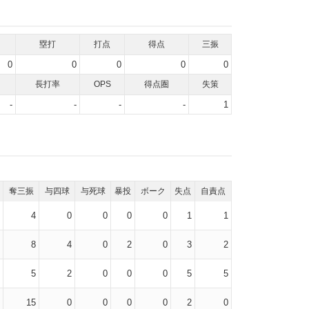
塁打
打点
得点
三振
0
0
0
0
0
長打率
OPS
得点圏
失策
-
-
-
-
1
奪三振
与四球
与死球
暴投
ボーク
失点
自責点
4
0
0
0
0
1
1
8
4
0
2
0
3
2
5
2
0
0
0
5
5
15
0
0
0
0
2
0