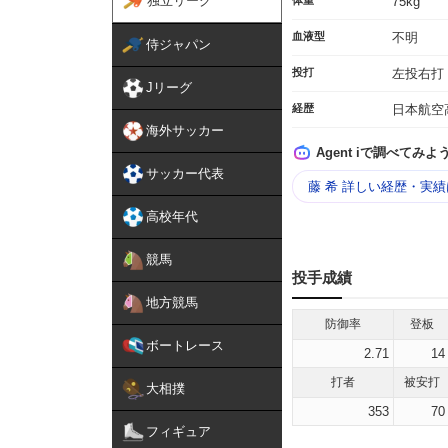
独立リーグ
体重
75kg
血液型
不明
侍ジャパン
投打
左投右打
Jリーグ
経歴
日本航空
海外サッカー
Agent iで調べてみよ
サッカー代表
藤 希 詳しい経歴・実
高校年代
競馬
投手成績
地方競馬
防御率
登板
ボートレース
2.71
14
打者
被安打
大相撲
353
70
フィギュア