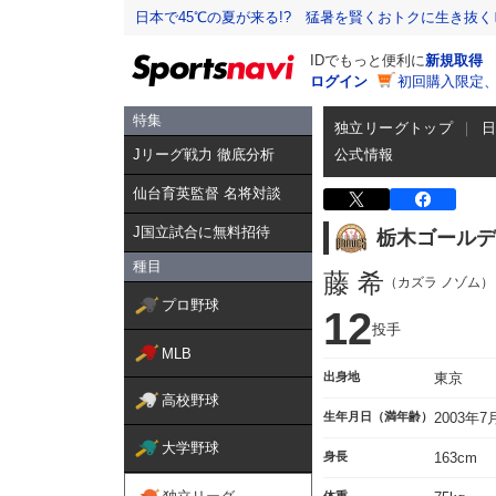
日本で45℃の夏が来る!? 猛暑を賢くおトクに生き抜く
IDでもっと便利に
新規取得
ログイン
初回購入限定
特集
独立リーグトップ
Jリーグ戦力 徹底分析
公式情報
仙台育英監督 名将対談
J国立試合に無料招待
栃木ゴールデ
種目
藤 希
（カズラ ノゾム）
プロ野球
12
投手
MLB
出身地
東京
高校野球
生年月日（満年齢）
2003年
大学野球
身長
163cm