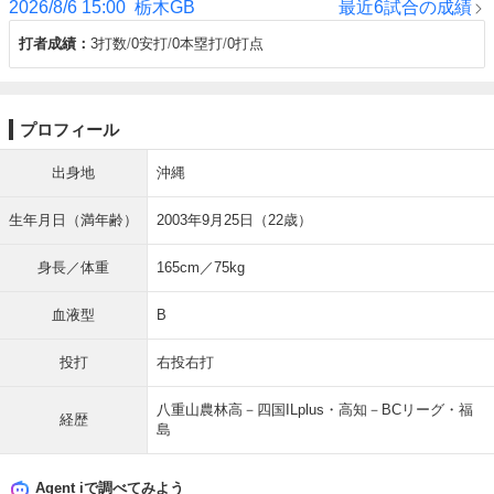
2026/8/6 15:00
栃木GB
最近6試合の成績
打者成績
3打数
0安打
0本塁打
0打点
プロフィール
出身地
沖縄
生年月日（満年齢）
2003年9月25日（22歳）
身長／体重
165cm／75kg
血液型
B
投打
右投右打
八重山農林高－四国ILplus・高知－BCリーグ・福
経歴
島
Agent iで調べてみよう