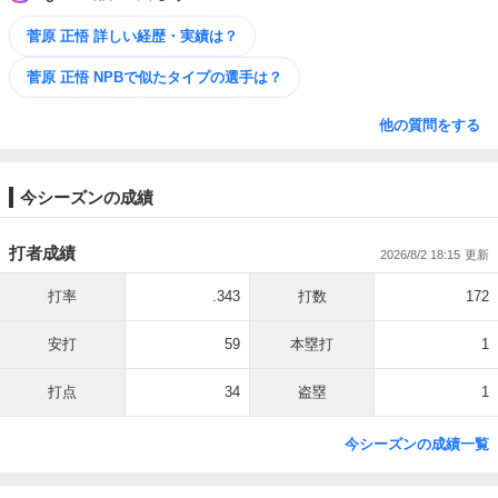
菅原 正悟 詳しい経歴・実績は？
菅原 正悟 NPBで似たタイプの選手は？
他の質問をする
今シーズンの成績
打者成績
2026/8/2 18:15
打率
.343
打数
172
安打
59
本塁打
1
打点
34
盗塁
1
今シーズンの成績一覧