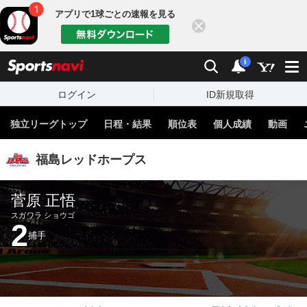
アプリで1球ごとの速報を見る
閉じる
sports
検索
通知
i
ログイン
ID新規取得
独立リーグトップ
日程・結果
順位表
個人成績
動画
福島レッドホープス
菅原 正悟
スガワラ ショウゴ
2
捕手