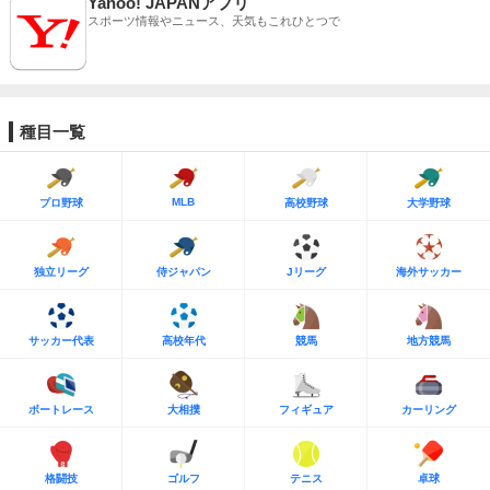
Yahoo! JAPANアプリ
スポーツ情報やニュース、天気もこれひとつで
種目一覧
MLB
プロ野球
高校野球
大学野球
独立リーグ
侍ジャパン
Jリーグ
海外サッカー
サッカー代表
高校年代
競馬
地方競馬
ボートレース
大相撲
フィギュア
カーリング
格闘技
ゴルフ
テニス
卓球