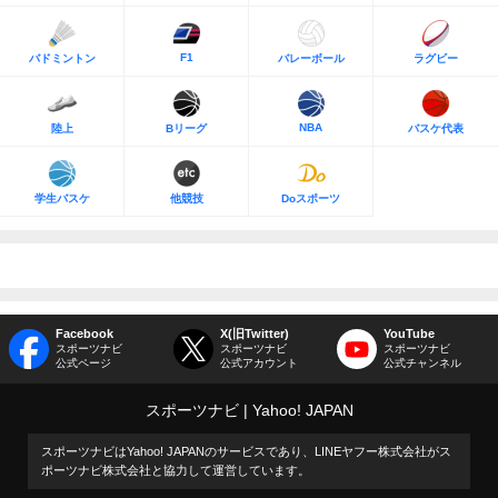
F1
バドミントン
バレーボール
ラグビー
NBA
陸上
Bリーグ
バスケ代表
学生バスケ
他競技
Doスポーツ
Facebook
X(旧Twitter)
YouTube
スポーツナビ
スポーツナビ
スポーツナビ
公式ページ
公式アカウント
公式チャンネル
スポーツナビ
Yahoo! JAPAN
スポーツナビはYahoo! JAPANのサービスであり、LINEヤフー株式会社がス
ポーツナビ株式会社と協力して運営しています。