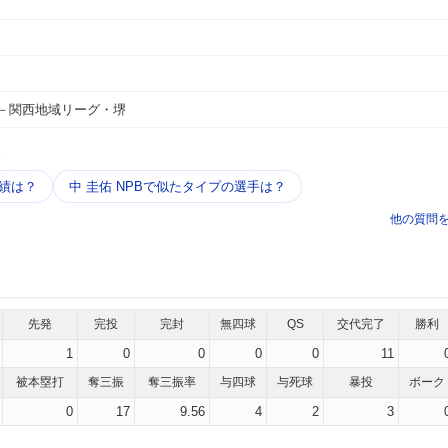
－関西地域リーグ・堺
う
実績は？
中 圭佑 NPBで似たタイプの選手は？
他の質問
先発
完投
完封
無四球
QS
交代完了
勝利
1
0
0
0
0
11
被本塁打
奪三振
奪三振率
与四球
与死球
暴投
ボーク
0
17
9.56
4
2
3