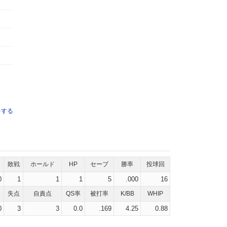
をする
敗戦
ホールド
HP
セーブ
勝率
投球回
0
1
1
1
5
.000
16
失点
自責点
QS率
被打率
K/BB
WHIP
0
3
3
0.0
.169
4.25
0.88