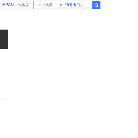
! JAPAN
ヘルプ
『8番出口』 金ロー
検索