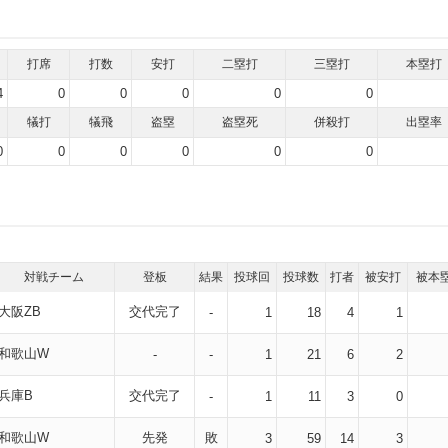
打席
打数
安打
二塁打
三塁打
本塁打
4
0
0
0
0
0
犠打
犠飛
盗塁
盗塁死
併殺打
出塁率
0
0
0
0
0
0
対戦チーム
登板
結果
投球回
投球数
打者
被安打
被本
大阪ZB
交代完了
-
1
18
4
1
和歌山W
-
-
1
21
6
2
兵庫B
交代完了
-
1
11
3
0
和歌山W
先発
敗
3
59
14
3