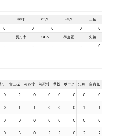
塁打
打点
得点
三振
0
0
0
0
0
長打率
OPS
得点圏
失策
-
-
-
-
0
塁打
奪三振
与四球
与死球
暴投
ボーク
失点
自責点
0
2
0
0
0
0
0
0
0
1
1
0
0
0
1
1
0
0
0
0
0
0
0
0
0
6
0
2
2
0
2
2