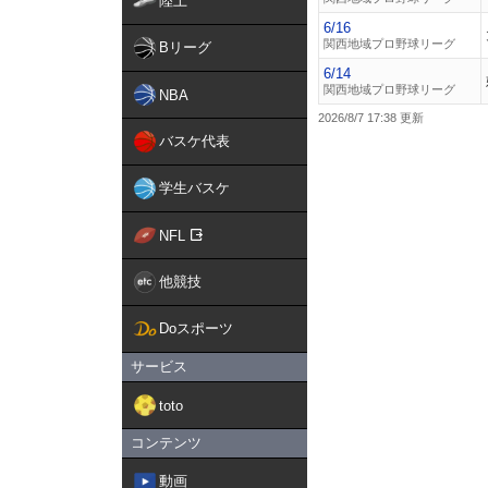
陸上
6/16
関西地域プロ野球リーグ
Bリーグ
6/14
関西地域プロ野球リーグ
NBA
2026/8/7 17:38
バスケ代表
学生バスケ
NFL
他競技
Doスポーツ
サービス
toto
コンテンツ
動画