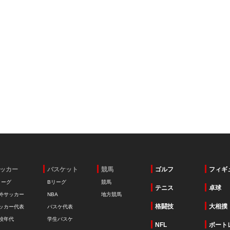
ッカー
バスケット
競馬
ゴルフ
フィギ
リーグ
Bリーグ
競馬
テニス
卓球
外サッカー
NBA
地方競馬
格闘技
大相撲
ッカー代表
バスケ代表
校年代
学生バスケ
NFL
ボート