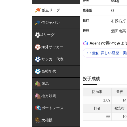
体重
80kg
独立リーグ
血液型
O
投打
右投右打
侍ジャパン
経歴
酒田南高
Jリーグ
Agent iで調べてみよ
海外サッカー
中 圭佑 詳しい経歴・
サッカー代表
高校年代
投手成績
競馬
防御率
登板
地方競馬
1.69
14
ボートレース
打者
被安打
66
10
大相撲