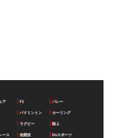
ュア
F1
バレー
バドミントン
カーリング
ラグビー
陸上
レース
他競技
Doスポーツ