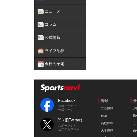
ニュース
コラム
公式情報
ライブ配信
今日の予定
Facebook
野球
サ
スポーツナビ
プロ野球
J
公式ページ
MLB
海
X（旧Twitter）
高校野球
サ
スポーツナビ
公式アカウント
大学野球
高