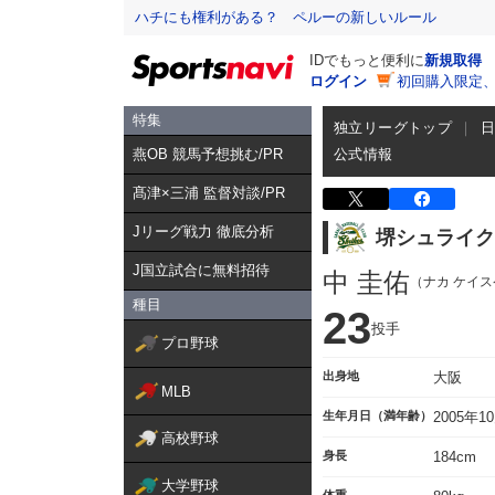
ハチにも権利がある？ ペルーの新しいルール
IDでもっと便利に
新規取得
ログイン
初回購入限定
特集
独立リーグトップ
燕OB 競馬予想挑む/PR
公式情報
髙津×三浦 監督対談/PR
Jリーグ戦力 徹底分析
堺シュライク
J国立試合に無料招待
中 圭佑
（ナカ ケイス
種目
23
投手
プロ野球
出身地
大阪
MLB
生年月日（満年齢）
2005年
高校野球
身長
184cm
大学野球