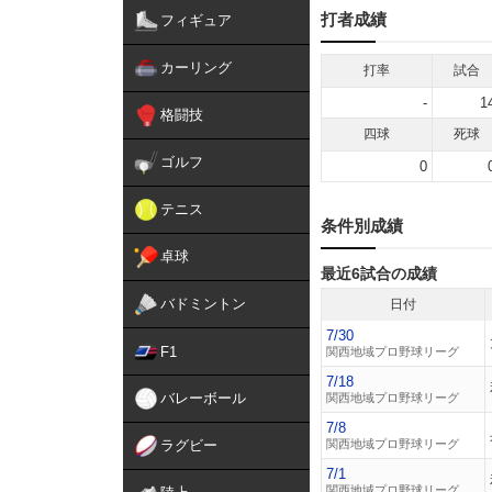
打者成績
フィギュア
カーリング
打率
試合
-
1
格闘技
四球
死球
ゴルフ
0
テニス
条件別成績
卓球
最近6試合の成績
バドミントン
日付
7/30
F1
関西地域プロ野球リーグ
7/18
バレーボール
関西地域プロ野球リーグ
7/8
ラグビー
関西地域プロ野球リーグ
7/1
関西地域プロ野球リーグ