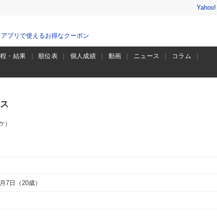
Yahoo
、アプリで使えるお得なクーポン
日程・結果
順位表
個人成績
動画
ニュース
コラム
ス
ケ）
10月7日（20歳）