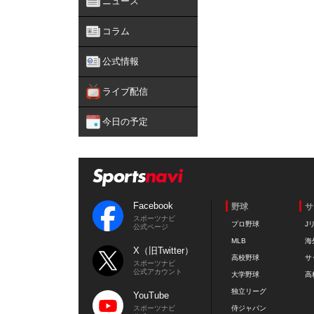
ニュース
コラム
公式情報
ライブ配信
今日の予定
Facebook
野球
サ
スポーツナビ
プロ野球
J
公式ページ
MLB
海
X（旧Twitter）
高校野球
サ
スポーツナビ
公式アカウント
大学野球
高
独立リーグ
YouTube
スポーツナビ
侍ジャパン