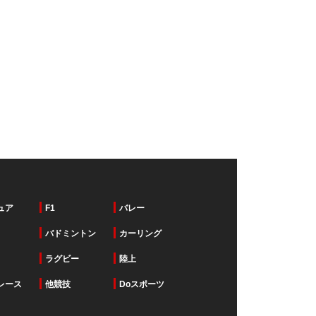
ュア
F1
バレー
バドミントン
カーリング
ラグビー
陸上
レース
他競技
Doスポーツ