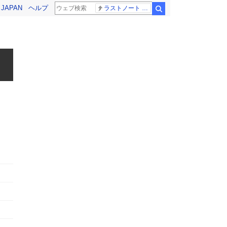
! JAPAN
ヘルプ
ラストノート 内田有紀
検索