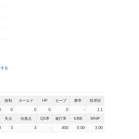
をする
敗戦
ホールド
HP
セーブ
勝率
投球回
0
0
0
0
0
-
1.1
失点
自責点
QS率
被打率
K/BB
WHIP
0
3
3
-
.400
0.00
3.00