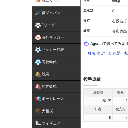
独立リーグ
体重
69kg
血液型
A
侍ジャパン
投打
右投右打
Jリーグ
経歴
帯広農高
海外サッカー
Agent iで調べてみよ
サッカー代表
後藤 龍 詳しい経歴・
高校年代
競馬
投手成績
地方競馬
防御率
登板
ボートレース
20.25
2
打者
被安打
大相撲
9
2
フィギュア