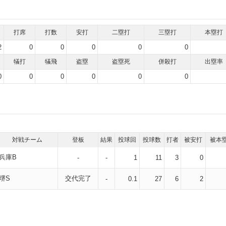
打席
打数
安打
二塁打
三塁打
本塁打
2
0
0
0
0
0
犠打
犠飛
盗塁
盗塁死
併殺打
出塁率
0
0
0
0
0
0
対戦チーム
登板
結果
投球回
投球数
打者
被安打
被本
兵庫B
-
-
1
11
3
0
堺S
交代完了
-
0.1
27
6
2