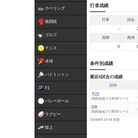
打者成績
カーリング
打率
試合
格闘技
-
ゴルフ
四球
死球
0
テニス
卓球
条件別成績
バドミントン
最近6試合の成績
日付
F1
7/22
関西地域プロ野球リーグ
バレーボール
5/8
関西地域プロ野球リーグ
ラグビー
2026/8/5 18:44
陸上