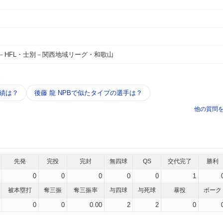
－HFL・士別－関西地域リーグ・和歌山
う
実績は？
後藤 龍 NPBで似たタイプの選手は？
他の質問
先発
完投
完封
無四球
QS
交代完了
勝利
0
0
0
0
0
1
被本塁打
奪三振
奪三振率
与四球
与死球
暴投
ボーク
0
0
0.00
2
2
0