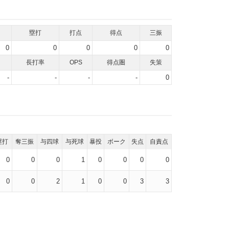
塁打
打点
得点
三振
0
0
0
0
0
長打率
OPS
得点圏
失策
-
-
-
-
0
塁打
奪三振
与四球
与死球
暴投
ボーク
失点
自責点
0
0
0
1
0
0
0
0
0
0
2
1
0
0
3
3