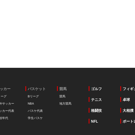
ッカー
バスケット
競馬
ゴルフ
フィギ
リーグ
Bリーグ
競馬
テニス
卓球
外サッカー
NBA
地方競馬
格闘技
大相撲
ッカー代表
バスケ代表
校年代
学生バスケ
NFL
ボート