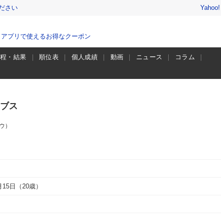
ださい
Yahoo
、アプリで使えるお得なクーポン
日程・結果
順位表
個人成績
動画
ニュース
コラム
ブス
ウ）
9月15日（20歳）