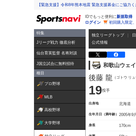
【緊急支援】令和8年熊本地震 緊急支援募金にご協力く
IDでもっと便利に
新規取得
ログイン
初回購入限定
特集
独立リーグトップ
Jリーグ戦力 徹底分析
公式情報
仙台育英監督 名将対談
J国立試合に無料招待
和歌山ウェイ
種目
後藤 龍
（ゴトウ リュ
プロ野球
19
投手
MLB
出身地
北海道
高校野球
生年月日（満年齢）
2005年
大学野球
身長
170cm