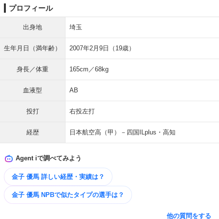
プロフィール
出身地
埼玉
生年月日（満年齢）
2007年2月9日（19歳）
身長／体重
165cm／68kg
血液型
AB
投打
右投左打
経歴
日本航空高（甲）－四国ILplus・高知
Agent iで調べてみよう
金子 優馬 詳しい経歴・実績は？
金子 優馬 NPBで似たタイプの選手は？
他の質問をする