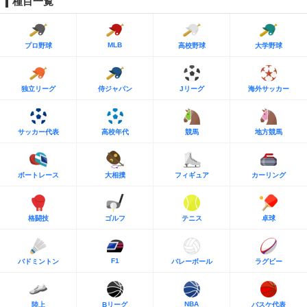
種目一覧
MLB
プロ野球
高校野球
大学野球
独立リーグ
侍ジャパン
Jリーグ
海外サッカー
サッカー代表
高校年代
競馬
地方競馬
ボートレース
大相撲
フィギュア
カーリング
格闘技
ゴルフ
テニス
卓球
F1
バドミントン
バレーボール
ラグビー
NBA
陸上
Bリーグ
バスケ代表