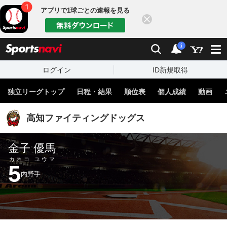
アプリで1球ごとの速報を見る
閉じる
sports
検索
通知
i
ログイン
ID新規取得
独立リーグトップ
日程・結果
順位表
個人成績
動画
高知ファイティングドッグス
金子 優馬
カネコ ユウマ
5
内野手