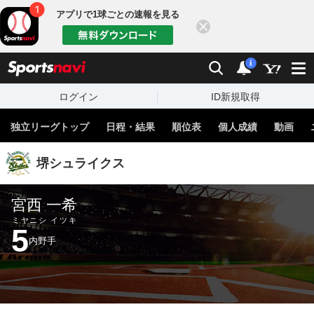
アプリで1球ごとの速報を見る
閉じる
sports
検索
通知
i
ログイン
ID新規取得
独立リーグトップ
日程・結果
順位表
個人成績
動画
堺シュライクス
宮西 一希
ミヤニシ イツキ
5
内野手