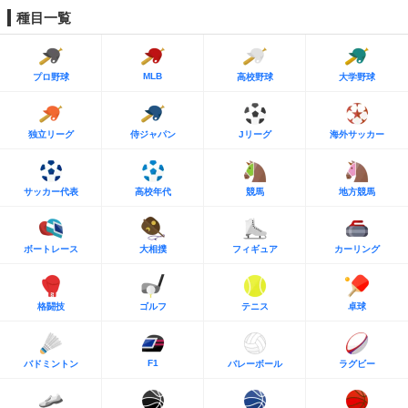
種目一覧
MLB
プロ野球
高校野球
大学野球
独立リーグ
侍ジャパン
Jリーグ
海外サッカー
サッカー代表
高校年代
競馬
地方競馬
ボートレース
大相撲
フィギュア
カーリング
格闘技
ゴルフ
テニス
卓球
F1
バドミントン
バレーボール
ラグビー