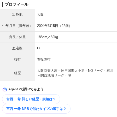
プロフィール
出身地
大阪
生年月日（満年齢）
2004年3月5日（22歳）
身長／体重
188cm／82kg
血液型
O
投打
右投左打
大阪商業大高－神戸国際大中退－NOリーグ・石川
経歴
－関西地域リーグ・堺
Agent iで調べてみよう
宮西 一希 詳しい経歴・実績は？
宮西 一希 NPBで似たタイプの選手は？