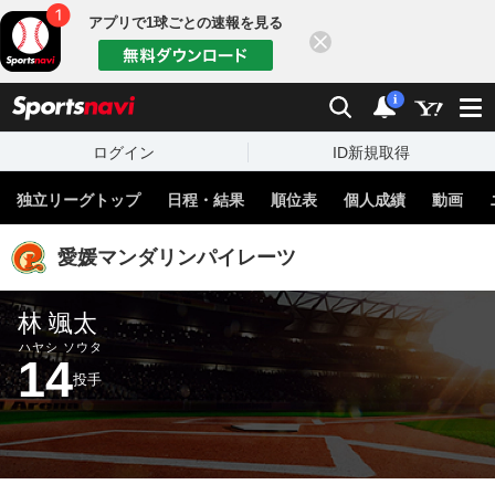
アプリで1球ごとの速報を見る
閉じる
sports
検索
通知
i
ログイン
ID新規取得
独立リーグトップ
日程・結果
順位表
個人成績
動画
愛媛マンダリンパイレーツ
林 颯太
ハヤシ ソウタ
14
投手