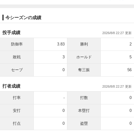
今シーズンの成績
投手成績
2026/8/8 22:27
防御率
3.83
勝利
2
敗戦
3
ホールド
5
セーブ
0
奪三振
56
打者成績
2026/8/8 22:27
打率
-
打数
0
安打
0
本塁打
0
打点
0
盗塁
0