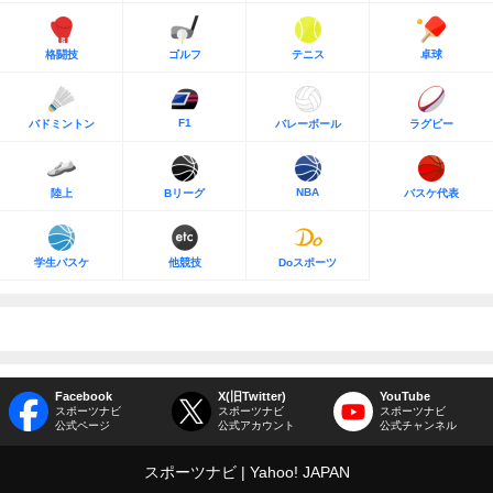
格闘技
ゴルフ
テニス
卓球
F1
バドミントン
バレーボール
ラグビー
NBA
陸上
Bリーグ
バスケ代表
学生バスケ
他競技
Doスポーツ
Facebook
X(旧Twitter)
YouTube
スポーツナビ
スポーツナビ
スポーツナビ
公式ページ
公式アカウント
公式チャンネル
スポーツナビ
Yahoo! JAPAN