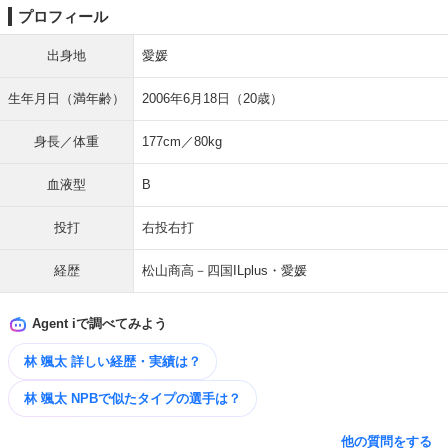
プロフィール
出身地
愛媛
生年月日（満年齢）
2006年6月18日（20歳）
身長／体重
177cm／80kg
血液型
B
投打
右投右打
経歴
松山商高－四国ILplus・愛媛
Agent iで調べてみよう
林 颯太 詳しい経歴・実績は？
林 颯太 NPBで似たタイプの選手は？
他の質問をする