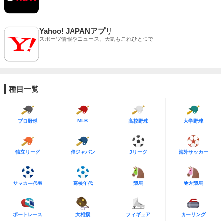
Yahoo! JAPANアプリ
スポーツ情報やニュース、天気もこれひとつで
種目一覧
MLB
プロ野球
高校野球
大学野球
独立リーグ
侍ジャパン
Jリーグ
海外サッカー
サッカー代表
高校年代
競馬
地方競馬
ボートレース
大相撲
フィギュア
カーリング