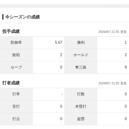
今シーズンの成績
投手成績
2026/8/7 21:55
防御率
5.67
勝利
1
敗戦
2
ホールド
2
セーブ
0
奪三振
9
打者成績
2026/8/7 21:55
打率
-
打数
0
安打
0
本塁打
0
打点
0
盗塁
0