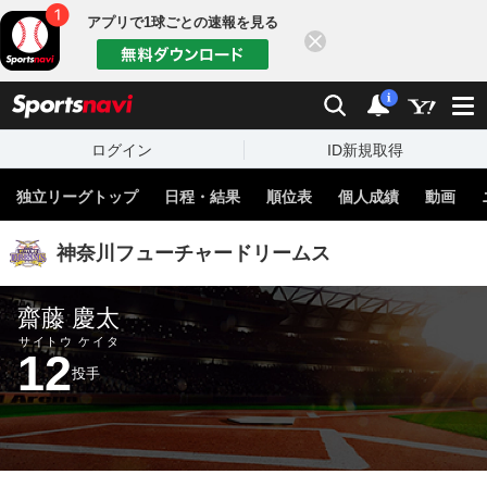
アプリで1球ごとの速報を見る
閉じる
sports
検索
通知
i
ログイン
ID新規取得
独立リーグトップ
日程・結果
順位表
個人成績
動画
神奈川フューチャードリームス
齋藤 慶太
サイトウ ケイタ
12
投手