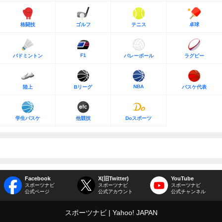
格闘技
ゴルフ
テニス
卓球
F1
バドミントン
バレーボール
ラグビー
NBA
陸上
Bリーグ
バスケ代表
学生バスケ
他競技
Doスポーツ
Facebook
X(旧Twitter)
YouTube
スポーツナビ
スポーツナビ
スポーツナビ
公式ページ
公式アカウント
公式チャンネル
スポーツナビ
Yahoo! JAPAN