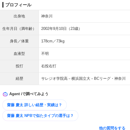
プロフィール
出身地
神奈川
生年月日（満年齢）
2002年9月10日（23歳）
身長／体重
178cm／73kg
血液型
不明
投打
右投右打
経歴
サレジオ学院高－横浜国立大－BCリーグ・神奈川
Agent iで調べてみよう
齋藤 慶太 詳しい経歴・実績は？
齋藤 慶太 NPBで似たタイプの選手は？
他の質問をする