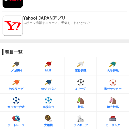
Yahoo! JAPANアプリ
スポーツ情報やニュース、天気もこれひとつで
種目一覧
MLB
プロ野球
高校野球
大学野球
独立リーグ
侍ジャパン
Jリーグ
海外サッカー
サッカー代表
高校年代
競馬
地方競馬
ボートレース
大相撲
フィギュア
カーリング