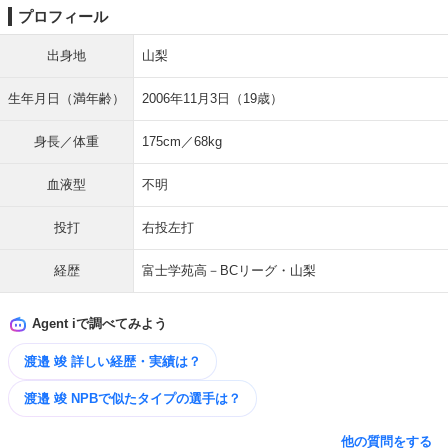
プロフィール
出身地
山梨
生年月日（満年齢）
2006年11月3日（19歳）
身長／体重
175cm／68kg
血液型
不明
投打
右投左打
経歴
富士学苑高－BCリーグ・山梨
Agent iで調べてみよう
渡邉 竣 詳しい経歴・実績は？
渡邉 竣 NPBで似たタイプの選手は？
他の質問をする