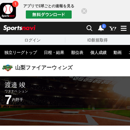
アプリで1球ごとの速報を見る
閉じる
sports
検索
通知
i
ログイン
ID新規取得
独立リーグトップ
日程・結果
順位表
個人成績
動画
山梨ファイアーウィンズ
渡邉 竣
ワタナベ シュン
7
内野手