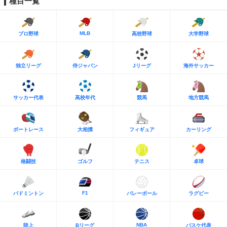
種目一覧
MLB
プロ野球
高校野球
大学野球
独立リーグ
侍ジャパン
Jリーグ
海外サッカー
サッカー代表
高校年代
競馬
地方競馬
ボートレース
大相撲
フィギュア
カーリング
格闘技
ゴルフ
テニス
卓球
F1
バドミントン
バレーボール
ラグビー
NBA
陸上
Bリーグ
バスケ代表