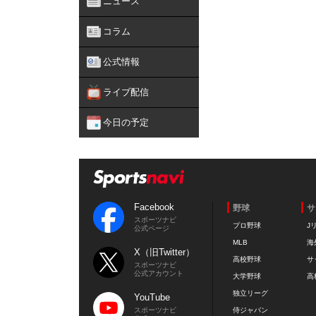
ニュース
コラム
公式情報
ライブ配信
今日の予定
Facebook
野球
サ
スポーツナビ
プロ野球
J
公式ページ
MLB
海
X（旧Twitter）
高校野球
サ
スポーツナビ
公式アカウント
大学野球
高
独立リーグ
YouTube
スポーツナビ
侍ジャパン