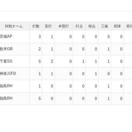
対戦チーム
打数
安打
本塁打
打点
得点
三振
四球
死
茨城AP
3
1
0
0
0
0
0
栃木GB
2
1
0
0
0
1
0
千葉SS
5
2
0
1
1
1
0
神奈川FD
1
1
0
0
1
0
0
福島RH
1
0
0
0
0
1
0
福島RH
5
0
0
0
0
1
0