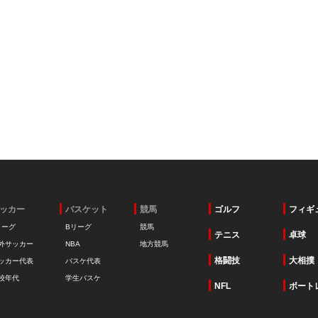
ッカー
バスケット
競馬
ゴルフ
フィギ
リーグ
Bリーグ
競馬
テニス
卓球
外サッカー
NBA
地方競馬
格闘技
大相撲
ッカー代表
バスケ代表
校年代
学生バスケ
NFL
ボート