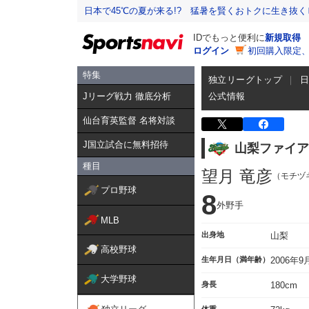
日本で45℃の夏が来る!? 猛暑を賢くおトクに生き抜く
IDでもっと便利に
新規取得
ログイン
初回購入限定
特集
独立リーグトップ
Jリーグ戦力 徹底分析
公式情報
仙台育英監督 名将対談
J国立試合に無料招待
山梨ファイア
種目
望月 竜彦
（モチヅ
プロ野球
8
外野手
MLB
出身地
山梨
高校野球
生年月日（満年齢）
2006年
大学野球
身長
180cm