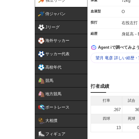
独立リーグ
体重
72kg
血液型
O
侍ジャパン
投打
右投左打
Jリーグ
経歴
身延高－
海外サッカー
Agent iで調べてみよ
サッカー代表
望月 竜彦 詳しい経歴
高校年代
競馬
打者成績
地方競馬
打率
試合
ボートレース
.267
3
四球
死球
大相撲
13
フィギュア