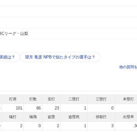
BCリーグ・山梨
う
・実績は？
望月 竜彦 NPBで似たタイプの選手は？
他の質問
打席
打数
安打
二塁打
三塁打
本塁打
6
101
86
23
1
0
犠打
犠飛
盗塁
盗塁死
併殺打
出塁率
0
2
0
2
1
3
.3