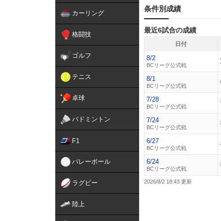
条件別成績
カーリング
最近6試合の成績
格闘技
日付
ゴルフ
8/2
BCリーグ公式戦
テニス
8/1
BCリーグ公式戦
卓球
7/28
BCリーグ公式戦
バドミントン
7/24
BCリーグ公式戦
F1
6/27
BCリーグ公式戦
バレーボール
6/24
BCリーグ公式戦
2026/8/2 18:43
ラグビー
陸上