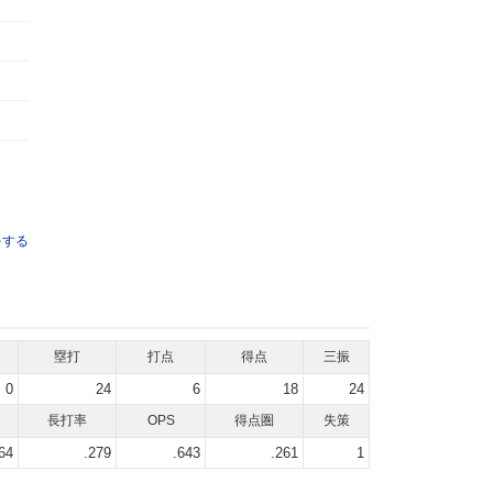
をする
塁打
打点
得点
三振
0
24
6
18
24
長打率
OPS
得点圏
失策
64
.279
.643
.261
1