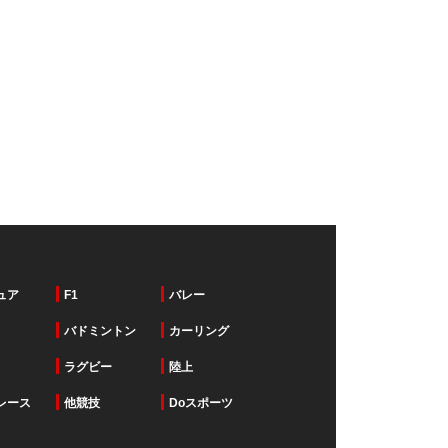
ュア
F1
バレー
バドミントン
カーリング
ラグビー
陸上
レース
他競技
Doスポーツ