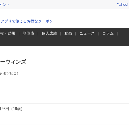
ヒント
Yahoo
、アプリで使えるお得なクーポン
日程・結果
順位表
個人成績
動画
ニュース
コラム
ーウィンズ
キ タツヒコ）
9月26日（19歳）