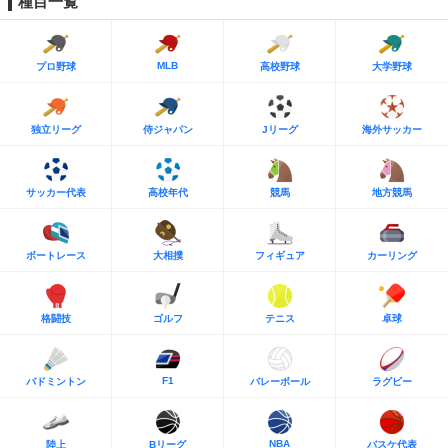
種目一覧
MLB
プロ野球
高校野球
大学野球
独立リーグ
侍ジャパン
Jリーグ
海外サッカー
サッカー代表
高校年代
競馬
地方競馬
ボートレース
大相撲
フィギュア
カーリング
格闘技
ゴルフ
テニス
卓球
F1
バドミントン
バレーボール
ラグビー
NBA
陸上
Bリーグ
バスケ代表