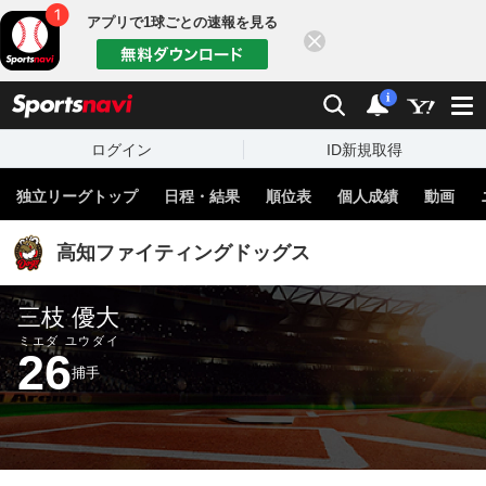
アプリで1球ごとの速報を見る
閉じる
sports
検索
通知
i
ログイン
ID新規取得
独立リーグトップ
日程・結果
順位表
個人成績
動画
高知ファイティングドッグス
三枝 優大
ミエダ ユウダイ
26
捕手