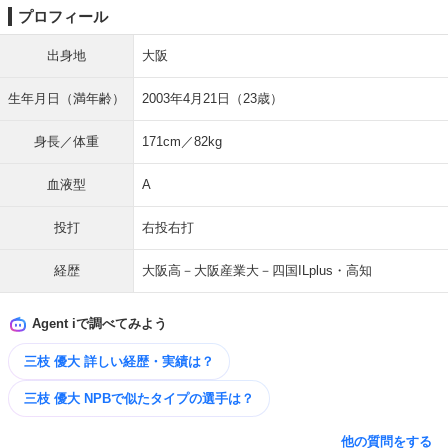
プロフィール
出身地
大阪
生年月日（満年齢）
2003年4月21日（23歳）
身長／体重
171cm／82kg
血液型
A
投打
右投右打
経歴
大阪高－大阪産業大－四国ILplus・高知
Agent iで調べてみよう
三枝 優大 詳しい経歴・実績は？
三枝 優大 NPBで似たタイプの選手は？
他の質問をする