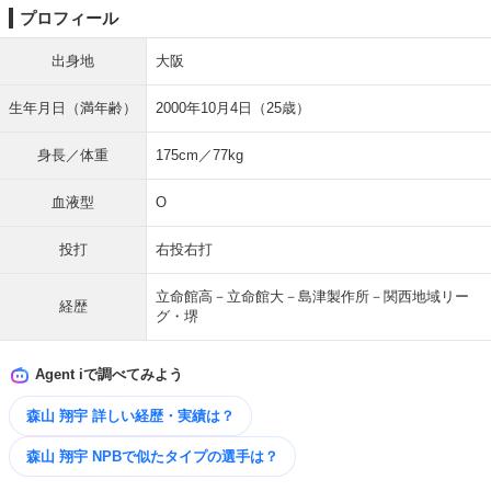
プロフィール
出身地
大阪
生年月日（満年齢）
2000年10月4日（25歳）
身長／体重
175cm／77kg
血液型
O
投打
右投右打
立命館高－立命館大－島津製作所－関西地域リー
経歴
グ・堺
Agent iで調べてみよう
森山 翔宇 詳しい経歴・実績は？
森山 翔宇 NPBで似たタイプの選手は？