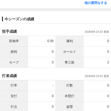
他の質問をする
今シーズンの成績
投手成績
2026/8/8 23:33
防御率
0.00
勝利
0
敗戦
0
ホールド
0
セーブ
0
奪三振
2
打者成績
2026/8/8 23:33
打率
-
打数
0
安打
0
本塁打
0
打点
0
盗塁
0