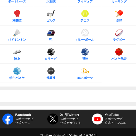
ボートレース
大相撲
フィギュア
カーリング
格闘技
ゴルフ
テニス
卓球
F1
バドミントン
バレーボール
ラグビー
NBA
陸上
Bリーグ
バスケ代表
学生バスケ
他競技
Doスポーツ
Facebook
X(旧Twitter)
YouTube
スポーツナビ
スポーツナビ
スポーツナビ
公式ページ
公式アカウント
公式チャンネル
スポーツナビ
Yahoo! JAPAN