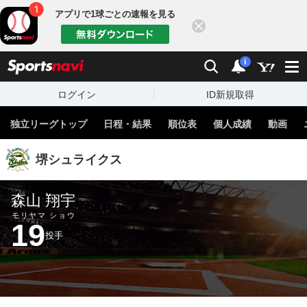
アプリで1球ごとの速報を見る
閉じる
sports
検索
通知
i
ログイン
ID新規取得
独立リーグトップ
日程・結果
順位表
個人成績
動画
堺シュライクス
森山 翔宇
モリヤマ ショウ
19
投手