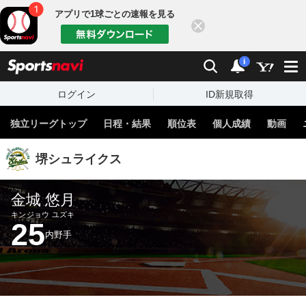
アプリで1球ごとの速報を見る
閉じる
sports
検索
通知
i
ログイン
ID新規取得
独立リーグトップ
日程・結果
順位表
個人成績
動画
堺シュライクス
金城 悠月
キンジョウ ユズキ
25
内野手