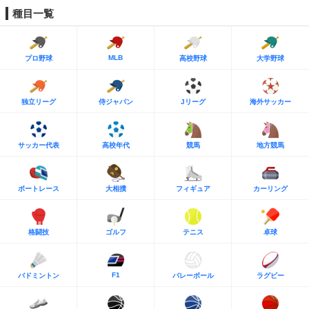
種目一覧
MLB
プロ野球
高校野球
大学野球
独立リーグ
侍ジャパン
Jリーグ
海外サッカー
サッカー代表
高校年代
競馬
地方競馬
ボートレース
大相撲
フィギュア
カーリング
格闘技
ゴルフ
テニス
卓球
F1
バドミントン
バレーボール
ラグビー