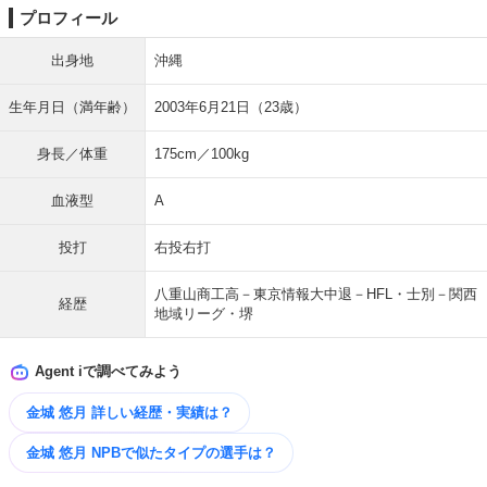
プロフィール
出身地
沖縄
生年月日（満年齢）
2003年6月21日（23歳）
身長／体重
175cm／100kg
血液型
A
投打
右投右打
八重山商工高－東京情報大中退－HFL・士別－関西
経歴
地域リーグ・堺
Agent iで調べてみよう
金城 悠月 詳しい経歴・実績は？
金城 悠月 NPBで似たタイプの選手は？