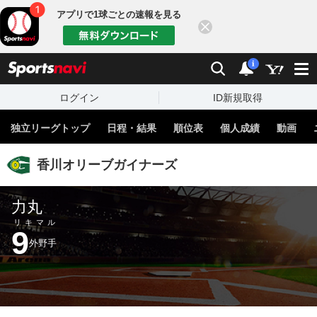
アプリで1球ごとの速報を見る
閉じる
sports
検索
通知
i
ログイン
ID新規取得
独立リーグトップ
日程・結果
順位表
個人成績
動画
香川オリーブガイナーズ
力丸
リキマル
9
外野手