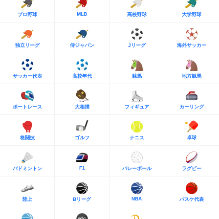
MLB
プロ野球
高校野球
大学野球
独立リーグ
侍ジャパン
Jリーグ
海外サッカー
サッカー代表
高校年代
競馬
地方競馬
ボートレース
大相撲
フィギュア
カーリング
格闘技
ゴルフ
テニス
卓球
F1
バドミントン
バレーボール
ラグビー
NBA
陸上
Bリーグ
バスケ代表