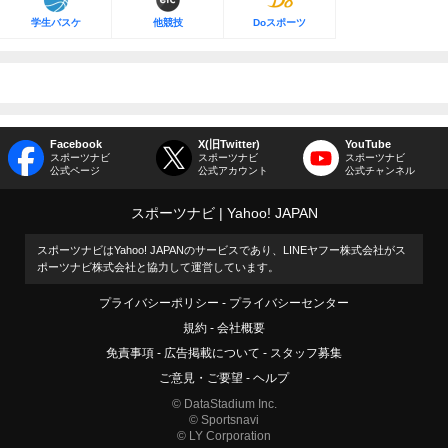
学生バスケ
他競技
Doスポーツ
Facebook
X(旧Twitter)
YouTube
スポーツナビ
スポーツナビ
スポーツナビ
公式ページ
公式アカウント
公式チャンネル
スポーツナビ
Yahoo! JAPAN
スポーツナビはYahoo! JAPANのサービスであり、LINEヤフー株式会社がス
ポーツナビ株式会社と協力して運営しています。
プライバシーポリシー
プライバシーセンター
規約
会社概要
免責事項
広告掲載について
スタッフ募集
ご意見・ご要望
ヘルプ
© DataStadium Inc.
© Sportsnavi
© LY Corporation