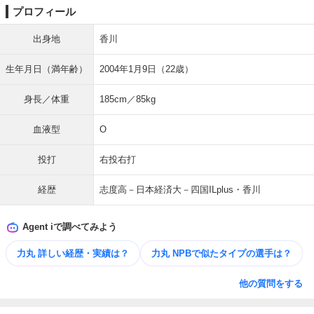
プロフィール
出身地
香川
生年月日（満年齢）
2004年1月9日（22歳）
身長／体重
185cm／85kg
血液型
O
投打
右投右打
経歴
志度高－日本経済大－四国ILplus・香川
Agent iで調べてみよう
力丸 詳しい経歴・実績は？
力丸 NPBで似たタイプの選手は？
他の質問をする