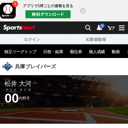
アプリで1球ごとの速報を見る
閉じる
sports
検索
通知
i
ログイン
ID新規取得
独立リーグトップ
日程・結果
順位表
個人成績
動画
兵庫ブレイバーズ
松井 大河
マツイ タイガ
00
内野手