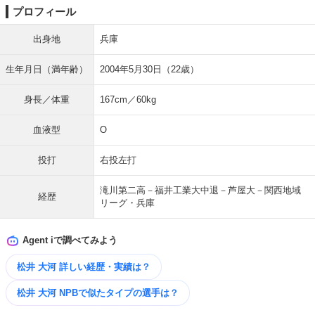
プロフィール
出身地
兵庫
生年月日（満年齢）
2004年5月30日（22歳）
身長／体重
167cm／60kg
血液型
O
投打
右投左打
滝川第二高－福井工業大中退－芦屋大－関西地域
経歴
リーグ・兵庫
Agent iで調べてみよう
松井 大河 詳しい経歴・実績は？
松井 大河 NPBで似たタイプの選手は？