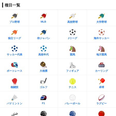
種目一覧
MLB
プロ野球
高校野球
大学野球
独立リーグ
侍ジャパン
Jリーグ
海外サッカー
サッカー代表
高校年代
競馬
地方競馬
ボートレース
大相撲
フィギュア
カーリング
格闘技
ゴルフ
テニス
卓球
F1
バドミントン
バレーボール
ラグビー