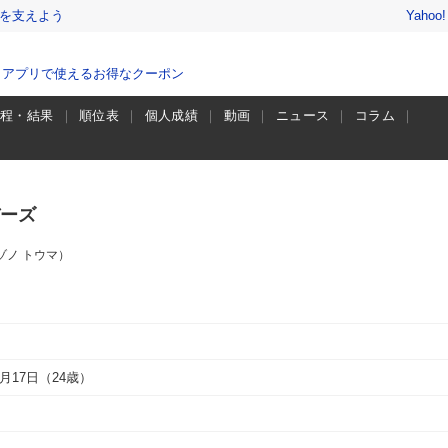
を支えよう
Yahoo
、アプリで使えるお得なクーポン
日程・結果
順位表
個人成績
動画
ニュース
コラム
ーズ
ゾノ トウマ）
2月17日（24歳）