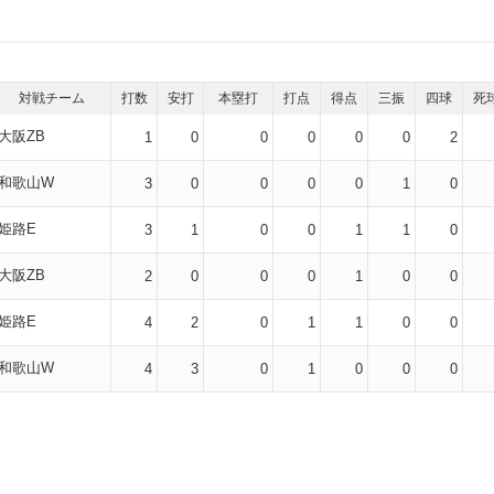
対戦チーム
打数
安打
本塁打
打点
得点
三振
四球
死
大阪ZB
1
0
0
0
0
0
2
和歌山W
3
0
0
0
0
1
0
姫路E
3
1
0
0
1
1
0
大阪ZB
2
0
0
0
1
0
0
姫路E
4
2
0
1
1
0
0
和歌山W
4
3
0
1
0
0
0