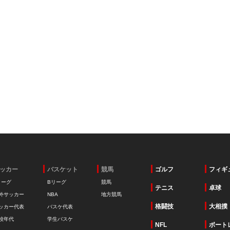
ッカー
バスケット
競馬
ゴルフ
フィギ
リーグ
Bリーグ
競馬
テニス
卓球
外サッカー
NBA
地方競馬
格闘技
大相撲
ッカー代表
バスケ代表
校年代
学生バスケ
NFL
ボート