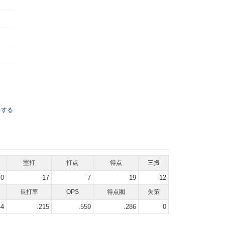
をする
塁打
打点
得点
三振
0
17
7
19
12
長打率
OPS
得点圏
失策
44
.215
.559
.286
0