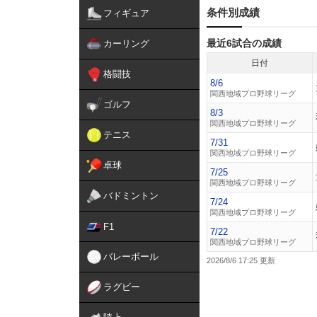
条件別成績
フィギュア
最近6試合の成績
カーリング
日付
格闘技
8/6
関西地域プロ野球リーグ
ゴルフ
8/3
関西地域プロ野球リーグ
テニス
7/31
関西地域プロ野球リーグ
卓球
7/25
関西地域プロ野球リーグ
バドミントン
7/24
関西地域プロ野球リーグ
F1
7/22
関西地域プロ野球リーグ
バレーボール
2026/8/6 17:25
ラグビー