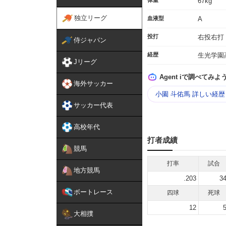
体重
67kg
独立リーグ
血液型
A
投打
右投右打
侍ジャパン
経歴
生光学園
Jリーグ
Agent iで調べてみよ
海外サッカー
小園 斗佑馬 詳しい経
サッカー代表
高校年代
打者成績
競馬
打率
試合
地方競馬
.203
3
ボートレース
四球
死球
12
大相撲