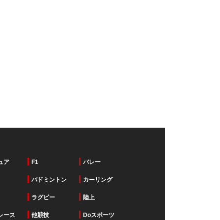
ュア
F1
バレー
バドミントン
カーリング
ラグビー
陸上
レース
他競技
Doスポーツ