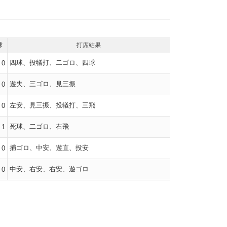
球
打席結果
四球、投犠打、二ゴロ、四球
0
遊失、三ゴロ、見三振
0
左安、見三振、投犠打、三飛
0
死球、二ゴロ、右飛
1
捕ゴロ、中安、遊直、投安
0
中安、右安、右安、遊ゴロ
0