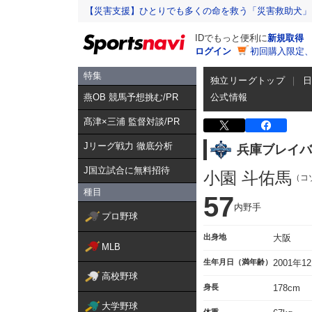
【災害支援】ひとりでも多くの命を救う「災害救助犬」
IDでもっと便利に
新規取得
ログイン
初回購入限定
特集
独立リーグトップ
燕OB 競馬予想挑む/PR
公式情報
髙津×三浦 監督対談/PR
Jリーグ戦力 徹底分析
兵庫ブレイバ
J国立試合に無料招待
小園 斗佑馬
（コ
種目
57
内野手
プロ野球
出身地
大阪
MLB
生年月日（満年齢）
2001年1
高校野球
身長
178cm
大学野球