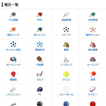
種目一覧
MLB
プロ野球
高校野球
大学野球
独立リーグ
侍ジャパン
Jリーグ
海外サッカー
サッカー代表
高校年代
競馬
地方競馬
ボートレース
大相撲
フィギュア
カーリング
格闘技
ゴルフ
テニス
卓球
F1
バドミントン
バレーボール
ラグビー