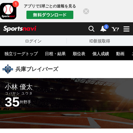
アプリで1球ごとの速報を見る
閉じる
sports
検索
通知
i
ログイン
ID新規取得
独立リーグトップ
日程・結果
順位表
個人成績
動画
兵庫ブレイバーズ
小林 優太
コバヤシ ユウタ
35
外野手