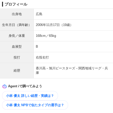
プロフィール
出身地
広島
生年月日（満年齢）
2006年11月17日（19歳）
身長／体重
168cm／65kg
血液型
B
投打
右投右打
香川高－旭川ビースターズ－関西地域リーグ・兵
経歴
庫
Agent iで調べてみよう
小林 優太 詳しい経歴・実績は？
小林 優太 NPBで似たタイプの選手は？