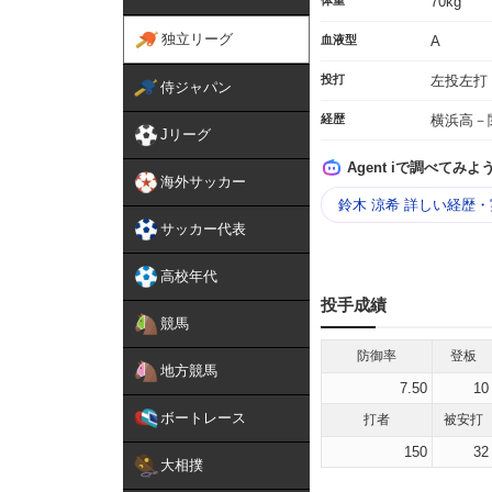
体重
70kg
独立リーグ
血液型
A
投打
左投左打
侍ジャパン
経歴
横浜高－
Jリーグ
Agent iで調べてみよ
海外サッカー
鈴木 涼希 詳しい経歴
サッカー代表
高校年代
投手成績
競馬
防御率
登板
地方競馬
7.50
10
ボートレース
打者
被安打
150
32
大相撲