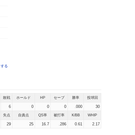
をする
敗戦
ホールド
HP
セーブ
勝率
投球回
6
0
0
0
.000
30
失点
自責点
QS率
被打率
K/BB
WHIP
29
25
16.7
.286
0.61
2.17