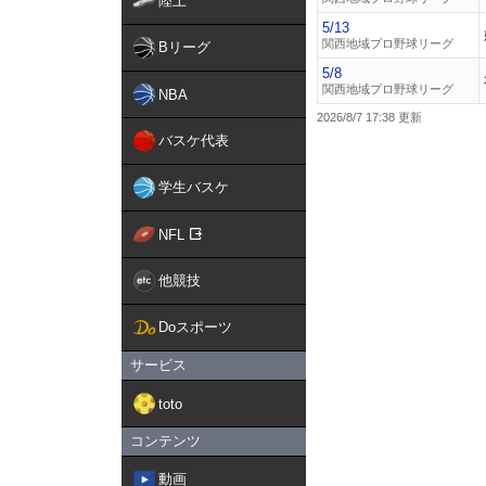
陸上
5/13
関西地域プロ野球リーグ
Bリーグ
5/8
関西地域プロ野球リーグ
NBA
2026/8/7 17:38
バスケ代表
学生バスケ
NFL
他競技
Doスポーツ
サービス
toto
コンテンツ
動画