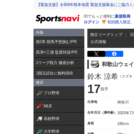
【緊急支援】令和8年熊本地震 緊急支援募金にご協力く
IDでもっと便利に
新規取得
ログイン
初回購入限定
特集
独立リーグトップ
燕OB 競馬予想挑む/PR
公式情報
髙津×三浦 監督対談/PR
Jリーグ戦力 徹底分析
和歌山ウェイ
J国立試合に無料招待
鈴木 涼希
（スズキ
種目
17
投手
プロ野球
出身地
神奈川
MLB
生年月日（満年齢）
2003年
高校野球
身長
180cm
大学野球