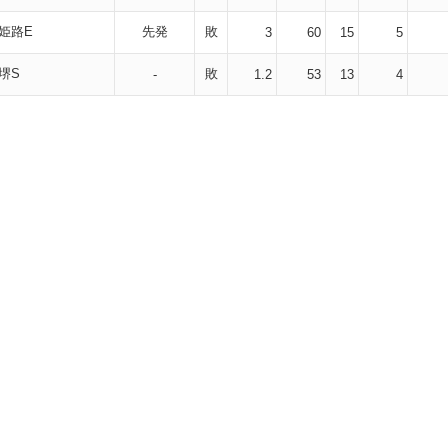
姫路E
先発
敗
3
60
15
5
堺S
敗
-
1.2
53
13
4