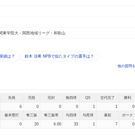
関東学院大－関西地域リーグ・和歌山
う
・実績は？
鈴木 涼希 NPBで似たタイプの選手は？
他の質問
先発
完投
完封
無四球
QS
交代完了
勝利
6
0
0
0
1
1
0
被本塁打
奪三振
奪三振率
与四球
与死球
暴投
ボーク
0
20
6.00
33
1
7
0