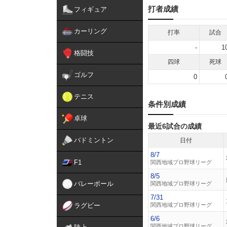
打者成績
フィギュア
カーリング
打率
試合
-
1
格闘技
四球
死球
ゴルフ
0
テニス
条件別成績
卓球
最近6試合の成績
バドミントン
日付
8/7
F1
関西地域プロ野球リーグ
8/5
バレーボール
関西地域プロ野球リーグ
7/31
ラグビー
関西地域プロ野球リーグ
6/6
関西地域プロ野球リーグ