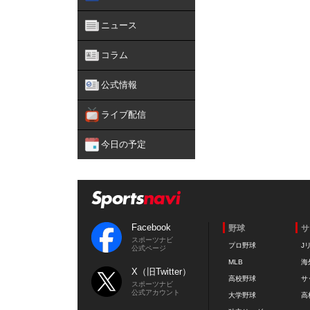
ニュース
コラム
公式情報
ライブ配信
今日の予定
Facebook
野球
サ
スポーツナビ
プロ野球
J
公式ページ
MLB
海
X（旧Twitter）
高校野球
サ
スポーツナビ
公式アカウント
大学野球
高