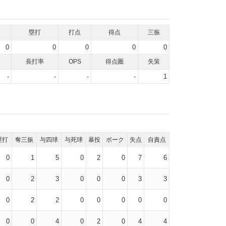
塁打
打点
得点
三振
0
0
0
0
0
長打率
OPS
得点圏
失策
-
-
-
-
1
塁打
奪三振
与四球
与死球
暴投
ボーク
失点
自責点
0
1
5
0
2
0
7
6
0
2
3
0
0
0
3
3
0
2
2
0
0
0
0
0
0
0
4
0
2
0
4
4