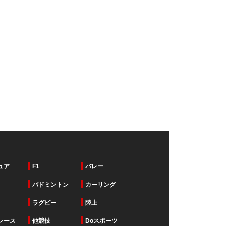
ュア
F1
バレー
バドミントン
カーリング
ラグビー
陸上
レース
他競技
Doスポーツ