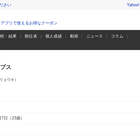
ださい
Yahoo
、アプリで使えるお得なクーポン
日程・結果
順位表
個人成績
動画
ニュース
コラム
ブス
 リョウキ）
7月7日（23歳）