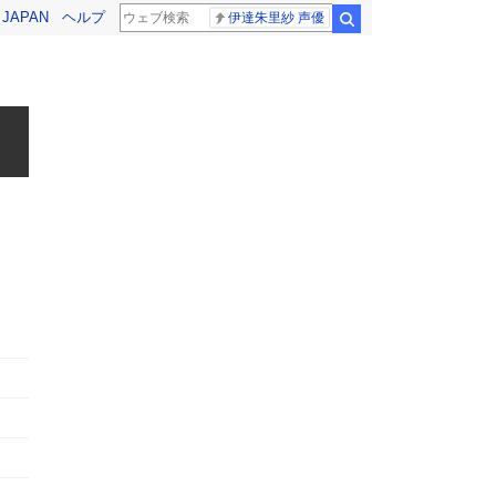
! JAPAN
ヘルプ
伊達朱里紗 声優
検索