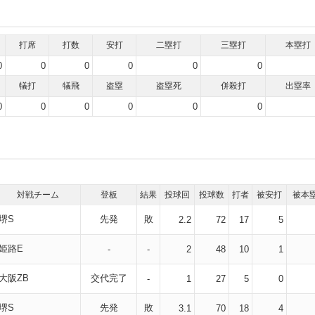
打席
打数
安打
二塁打
三塁打
本塁打
0
0
0
0
0
0
犠打
犠飛
盗塁
盗塁死
併殺打
出塁率
0
0
0
0
0
0
対戦チーム
登板
結果
投球回
投球数
打者
被安打
被本
堺S
先発
敗
2.2
72
17
5
姫路E
-
-
2
48
10
1
大阪ZB
交代完了
-
1
27
5
0
堺S
先発
敗
3.1
70
18
4