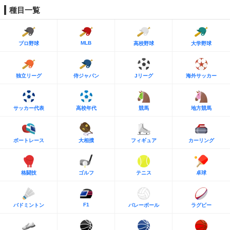
種目一覧
MLB
プロ野球
高校野球
大学野球
独立リーグ
侍ジャパン
Jリーグ
海外サッカー
サッカー代表
高校年代
競馬
地方競馬
ボートレース
大相撲
フィギュア
カーリング
格闘技
ゴルフ
テニス
卓球
F1
バドミントン
バレーボール
ラグビー