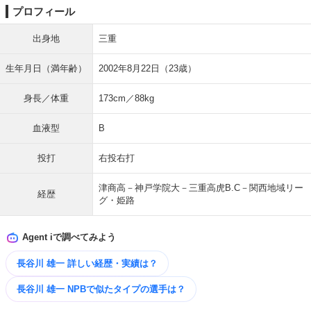
プロフィール
出身地
三重
生年月日（満年齢）
2002年8月22日（23歳）
身長／体重
173cm／88kg
血液型
B
投打
右投右打
津商高－神戸学院大－三重高虎B.C－関西地域リー
経歴
グ・姫路
Agent iで調べてみよう
長谷川 雄一 詳しい経歴・実績は？
長谷川 雄一 NPBで似たタイプの選手は？