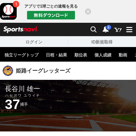
アプリで1球ごとの速報を見る
閉じる
sports
検索
通知
i
ログイン
ID新規取得
独立リーグトップ
日程・結果
順位表
個人成績
動画
姫路イーグレッターズ
長谷川 雄一
ハセガワ ユウイチ
37
捕手