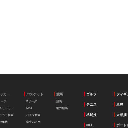
ッカー
バスケット
競馬
ゴルフ
フィギ
リーグ
Bリーグ
競馬
テニス
卓球
外サッカー
NBA
地方競馬
格闘技
大相撲
ッカー代表
バスケ代表
校年代
学生バスケ
NFL
ボート