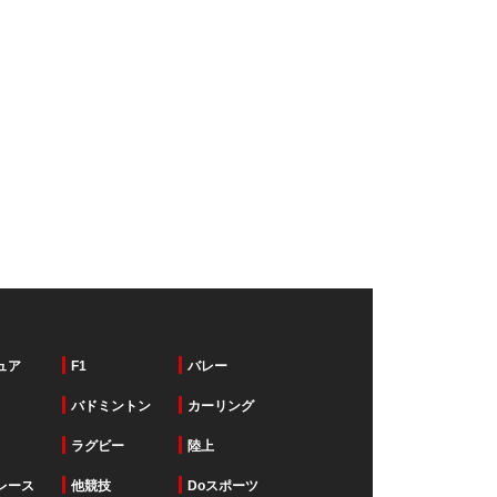
ュア
F1
バレー
バドミントン
カーリング
ラグビー
陸上
レース
他競技
Doスポーツ