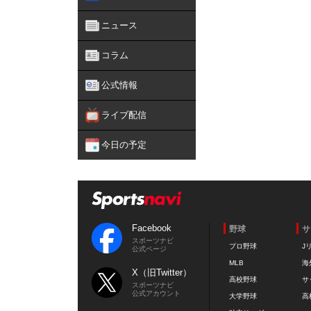
ニュース
コラム
公式情報
ライブ配信
今日の予定
Facebook
野球
サ
スポーツナビ
プロ野球
J
公式ページ
MLB
海
X（旧Twitter）
高校野球
サ
スポーツナビ
公式アカウント
大学野球
高