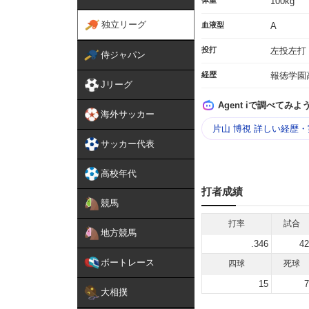
体重
100kg
独立リーグ
血液型
A
投打
左投左打
侍ジャパン
経歴
報徳学園
Jリーグ
Agent iで調べてみよ
海外サッカー
片山 博視 詳しい経歴
サッカー代表
高校年代
打者成績
競馬
打率
試合
地方競馬
.346
42
ボートレース
四球
死球
15
7
大相撲