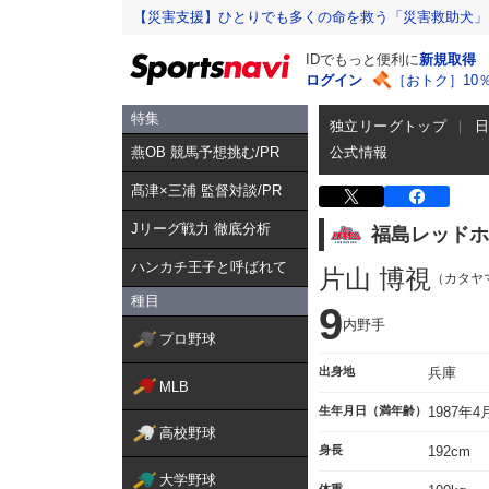
【災害支援】ひとりでも多くの命を救う「災害救助犬」
IDでもっと便利に
新規取得
ログイン
［おトク］10
特集
独立リーグトップ
燕OB 競馬予想挑む/PR
公式情報
髙津×三浦 監督対談/PR
Jリーグ戦力 徹底分析
福島レッドホ
ハンカチ王子と呼ばれて
片山 博視
（カタヤ
種目
9
内野手
プロ野球
出身地
兵庫
MLB
生年月日（満年齢）
1987年
高校野球
身長
192cm
大学野球