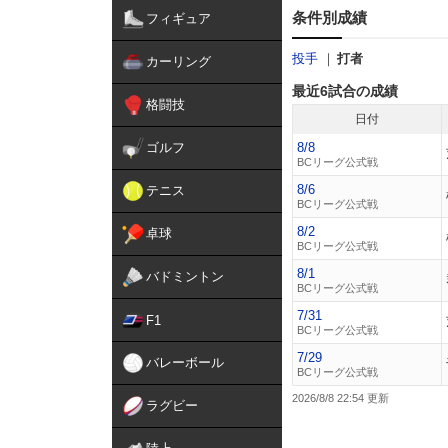
条件別成績
フィギュア
投手
打者
カーリング
最近6試合の成績
格闘技
日付
ゴルフ
8/8
BCリーグ公式戦
8/6
テニス
BCリーグ公式戦
8/2
卓球
BCリーグ公式戦
8/1
バドミントン
BCリーグ公式戦
7/31
F1
BCリーグ公式戦
7/29
バレーボール
BCリーグ公式戦
2026/8/8 22:54
ラグビー