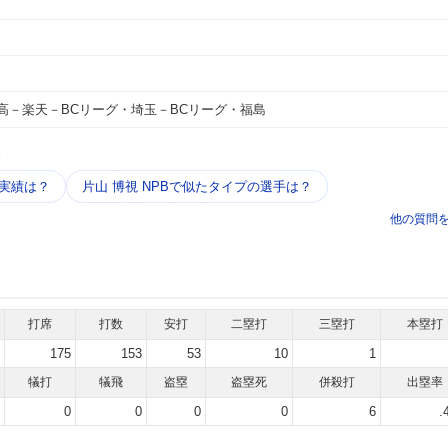
高－楽天－BCリーグ・埼玉－BCリーグ・福島
う
・実績は？
片山 博視 NPBで似たタイプの選手は？
他の質問
打席
打数
安打
二塁打
三塁打
本塁打
175
153
53
10
1
犠打
犠飛
盗塁
盗塁死
併殺打
出塁率
0
0
0
0
6
.