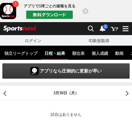
アプリで1球ごとの速報を見る
閉じる
sports
検索
通知
i
ログイン
ID新規取得
独立リーグトップ
日程・結果
順位表
個人成績
動画
アプリなら圧倒的に更新が早い
3月30日（月）
試合はありません