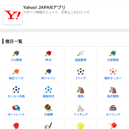
Yahoo! JAPANアプリ
スポーツ情報やニュース、天気もこれひとつで
種目一覧
MLB
プロ野球
高校野球
大学野球
独立リーグ
侍ジャパン
Jリーグ
海外サッカー
サッカー代表
高校年代
競馬
地方競馬
ボートレース
大相撲
フィギュア
カーリング