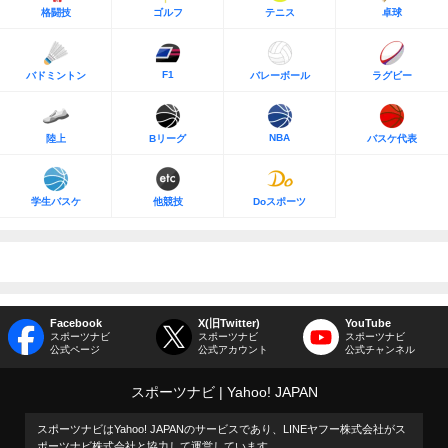
格闘技
ゴルフ
テニス
卓球
F1
バドミントン
バレーボール
ラグビー
NBA
陸上
Bリーグ
バスケ代表
学生バスケ
他競技
Doスポーツ
Facebook
X(旧Twitter)
YouTube
スポーツナビ
スポーツナビ
スポーツナビ
公式ページ
公式アカウント
公式チャンネル
スポーツナビ
Yahoo! JAPAN
スポーツナビはYahoo! JAPANのサービスであり、LINEヤフー株式会社がス
ポーツナビ株式会社と協力して運営しています。