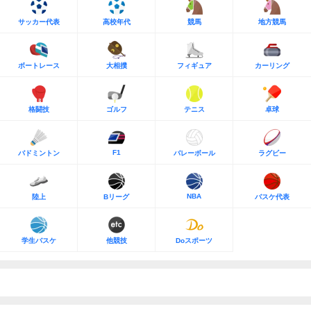
サッカー代表
高校年代
競馬
地方競馬
ボートレース
大相撲
フィギュア
カーリング
格闘技
ゴルフ
テニス
卓球
F1
バドミントン
バレーボール
ラグビー
NBA
陸上
Bリーグ
バスケ代表
学生バスケ
他競技
Doスポーツ