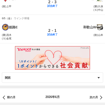
-
2
3
試合終了
(敗)上甲
(勝)久保
(Ｓ)中山
6/5（金）
ウインク球場
姫路E
和歌山W
-
2
1
試合終了
(勝)茂木
(敗)山本
(Ｓ)金尾
2026年6月
前の月
次の月