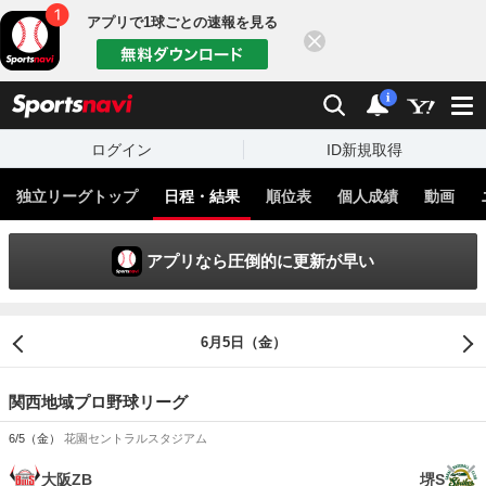
アプリで1球ごとの速報を見る
閉じる
sports
検索
通知
i
ログイン
ID新規取得
独立リーグトップ
日程・結果
順位表
個人成績
動画
アプリなら圧倒的に更新が早い
6月5日（金）
関西地域プロ野球リーグ
6/5（金）
花園セントラルスタジアム
大阪ZB
堺S