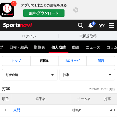
アプリで1球ごとの速報を見る
閉じる
sports
検索
通知
i
ログイン
ID新規取得
プ
日程・結果
順位表
個人成績
動画
ニュース
コラ
トップ
四国IL
BCリーグ
関西
打率
2026/8/5 22:13
順位
選手名
チーム名
打率
1
東門
徳島IS
.411