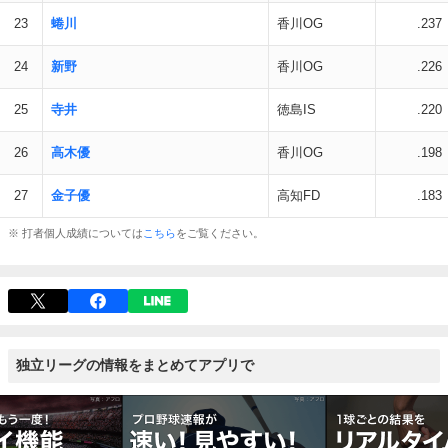
23
蜷川
香川OG
.237
24
新野
香川OG
.226
25
寺井
徳島IS
.220
26
高木優
香川OG
.198
27
金子優
高知FD
.183
※ 打者個人成績については
こちら
をご覧ください。
独立リーグの情報をまとめてアプリで