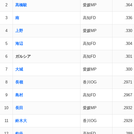
2
髙橋駿
愛媛MP
.364
3
南
高知FD
.336
4
上野
愛媛MP
.330
5
海辺
高知FD
.304
6
ガルシア
高知FD
.301
7
大城
愛媛MP
.300
8
長嶺
香川OG
.2971
9
島村
高知FD
.2967
10
長田
愛媛MP
.2932
11
鈴木大
香川OG
.2929
12
釣谷
高知FD
.289