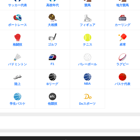
サッカー代表
高校年代
競馬
地方競馬
ボートレース
大相撲
フィギュア
カーリング
格闘技
ゴルフ
テニス
卓球
F1
バドミントン
バレーボール
ラグビー
NBA
陸上
Bリーグ
バスケ代表
学生バスケ
他競技
Doスポーツ