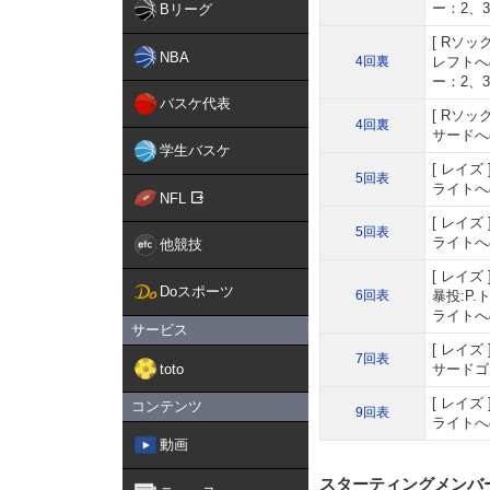
ー：2、
Bリーグ
Rソッ
NBA
4回裏
レフトへ
ー：2、
バスケ代表
Rソッ
4回裏
サードへ
学生バスケ
レイズ
5回表
ライトへ
NFL
レイズ
5回表
ライトへ
他競技
レイズ
Doスポーツ
6回表
暴投:P
ライトへ
サービス
レイズ
7回表
toto
サードゴ
レイズ
コンテンツ
9回表
ライトへ
動画
スターティングメンバ