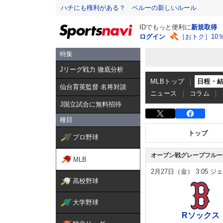
ハチにも権利がある？ ペルーの新しいルール
IDでもっと便利に
新規取得
ログイン
［おトク］10
特集
Jリーグ戦力 徹底分析
MLBトップ
日程・
仙台育英監督 名将対談
ニュース
コラム
J国立試合に無料招待
種目
トップ
プロ野球
オープン戦グレープフルー
MLB
2月27日（金）
3:05
ジェ
高校野球
大学野球
Rソックス