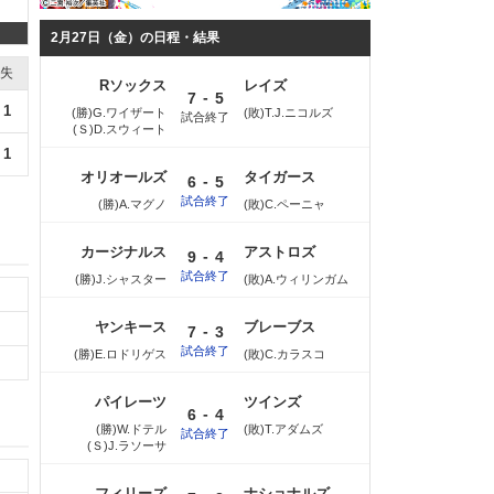
2月27日（金）の日程・結果
失
Rソックス
レイズ
-
7
5
1
(勝)G.ワイザート
(敗)T.J.ニコルズ
試合終了
(Ｓ)D.スウィート
1
オリオールズ
タイガース
-
6
5
試合終了
(勝)A.マグノ
(敗)C.ペーニャ
カージナルス
アストロズ
-
9
4
試合終了
(勝)J.シャスター
(敗)A.ウィリンガム
ヤンキース
ブレーブス
-
7
3
試合終了
(勝)E.ロドリゲス
(敗)C.カラスコ
パイレーツ
ツインズ
-
6
4
(勝)W.ドテル
(敗)T.アダムズ
試合終了
(Ｓ)J.ラソーサ
フィリーズ
ナショナルズ