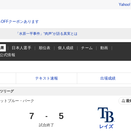
Yahoo
％OFFクーポンあります
「水原一平事件」“肉声”が語る真実とは
結果
日本人選手
順位表
個人成績
チーム
動画
公式情報
テキスト速報
出場成績
ツリーグ
ットブルー・パーク
通
7
5
-
試合終了
レイズ