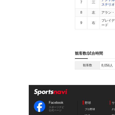
7
三
ステリオ
8
左
アラン・
ブレイデ
9
右
ード
観客数/試合時間
観客数
8,056人
Facebook
野球
サ
スポーツナビ
プロ野球
J
公式ページ