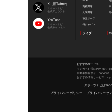
MLB
海
X（旧Twitter）
高校野球
サ
スポーツナビ
公式アカウント
大学野球
高
独立リーグ
YouTube
スポーツナビ
侍ジャパン
公式チャンネル
ライブ
to
おすすめサービス
マンガもお得にPayPayで eboo
自動車情報サイトcarview!
おすすめ情報サービス「mybe
スポーツナビはYah
プライバシーポリシー
-
プライバシーセ