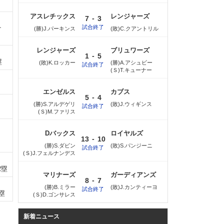
アスレチックス
レンジャーズ
-
7
3
試合終了
ナ
(勝)J.パーキンス
(敗)C.クアントリル
レンジャーズ
ブリュワーズ
-
1
5
塁
(敗)K.ロッカー
(勝)A.アシュビー
試合終了
(Ｓ)T.キューナー
エンゼルス
カブス
-
5
4
(勝)S.アルデゲリ
(敗)J.ウィギンス
試合終了
(Ｓ)M.ファリス
Dバックス
ロイヤルズ
-
13
10
(勝)S.ダビン
(敗)S.パンジーニ
試合終了
(Ｓ)J.フェルナンデス
2塁
マリナーズ
ガーディアンズ
-
8
7
(勝)B.ミラー
(敗)J.カンティーヨ
試合終了
塁
(Ｓ)D.ゴンサレス
新着ニュース