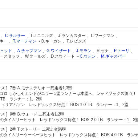
、
C.サルサー
、
T.J.ニコルズ
、
J.ランカスター
、
L.ワークマン
、
スキー
、
T.マーティン
-
D.キーガン
、
T.レビンズ
シェット
、
A.チャプマン
、
G.ワイザート
、
J.モラン
、
R.セナ
、
P.トーリ
、
カースタッフ
、
W.オールズ
、
D.スウィート
-
C.ウォン
、
M.ギャスパー
クス
7番
A.モナステリオ
一死走者1,3塁
ゴロ しかしセカンドがエラー 3塁ランナーは本塁へ レッドソックス得点！
-0 TB ランナー：1、2塁
.ウィリアムソン レッドソックス得点！ BOS 1-0 TB ランナー：1、2塁
クス
9番
B.ウォード
二死走者1,2塁
のタイムリーヒット レッドソックス得点！ BOS 2-0 TB ランナー：1、3
クス
2番
T.ストーリー
二死走者満塁
のタイムリーツーベースヒット レッドソックス得点！ BOS 4-0 TB ラン