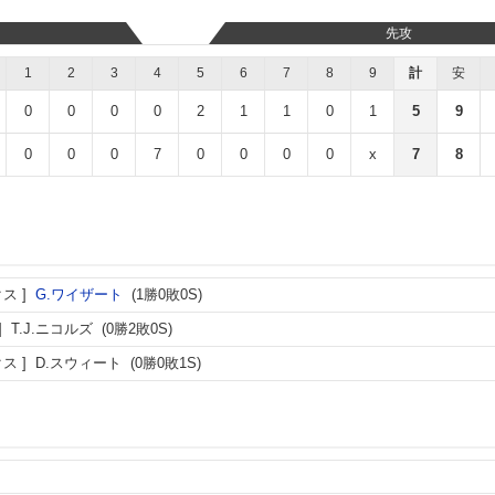
先攻
1
2
3
4
5
6
7
8
9
計
安
0
0
0
0
2
1
1
0
1
5
9
0
0
0
7
0
0
0
0
x
7
8
クス
G.ワイザート
(1勝0敗0S)
T.J.ニコルズ
(0勝2敗0S)
クス
D.スウィート
(0勝0敗1S)