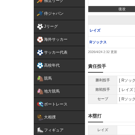
独立リーグ
後攻
侍ジャパン
Jリーグ
レイズ
海外サッカー
Rソックス
サッカー代表
2026/4/24 2:32
高校年代
責任投手
競馬
勝利投手
Rソッ
敗戦投手
レイズ
地方競馬
セーブ
Rソッ
ボートレース
本塁打
大相撲
フィギュア
レイズ