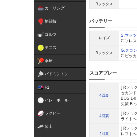
Rソックス
カーリング
バッテリー
格闘技
ゴルフ
S.マッツ
レイズ
C.ソレ
テニス
G.クロ
Rソックス
C.ビッ
卓球
スコアプレー
バドミントン
F1
Rソッ
セカンド
4回裏
BOS 1
バレーボール
失策:B
ラグビー
Rソッ
4回裏
ライトへ
陸上
Rソッ
4回裏
レフトへ