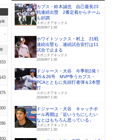
カブス・鈴木誠也 自己最長23
戦連続出塁 2番定着からチーム
も好調
御率
スポニチアネックス
2026/8/7 1:30
-
ホワイトソックス・村上 21戦
連続出塁も…連続試合安打は11
率
試合で止まる
スポニチアネックス
2026/8/7 1:30
333
ドジャース・大谷 今季初2発！
25＆26号 MVP争うカブス・
143
PCAとともに先頭打者弾＆2本塁
打
375
スポニチアネックス
2026/8/7 1:30
000
ドジャース・大谷 キャッチボ
ール再開は「近いうちにしたい
なとはもちろん思っている」
286
スポニチアネックス
2026/8/7 1:30
400