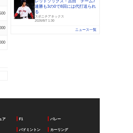
レッドソックス・吉田 チーム7
連勝も3の0で8回には代打送られ
る
500
スポニチアネックス
2026/8/7 1:30
000
ニュース一覧
000
ュア
F1
バレー
バドミントン
カーリング