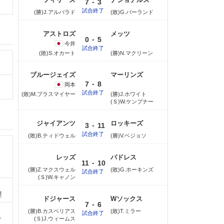
-
7
3
試合終了
(勝)J.アルバラド
(敗)G.バーランド
アストロズ
メッツ
-
0
5
今井
試合終了
(敗)S.オカート
(勝)N.マクリーン
ブルージェイズ
マーリンズ
-
7
8
岡本
試合終了
(敗)M.プラスマイヤー
(勝)J.ホワイト
(Ｓ)W.ケンプナー
ジャイアンツ
ロッキーズ
-
3
11
試合終了
(敗)B.ティドウェル
(勝)V.ベジョソ
レッズ
パドレス
-
11
10
(勝)Z.マクスウェル
(敗)G.ホーキンズ
試合終了
(Ｓ)W.キャノン
塁
ドジャース
Wソックス
-
7
6
(勝)B.カスペリアス
(敗)T.ミラー
試合終了
ナ
(Ｓ)J.ウィームス