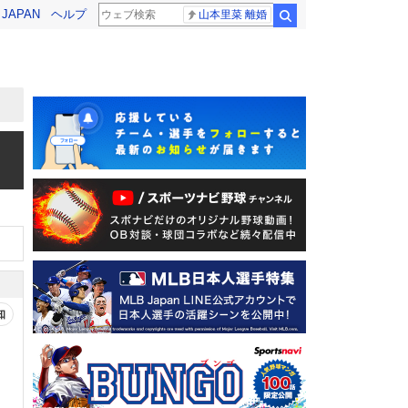
! JAPAN
ヘルプ
山本里菜 離婚
検索
知