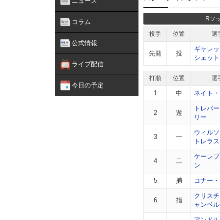
ニュース
Rソ
コラム
投手
位置
選
公式情報
ギャレッ
先発
投
シェット
ライブ配信
打順
位置
選
今日の予定
1
中
ネイト・
トレバー
2
遊
リー
ウィルソ
3
一
トレラス
ケーレブ
4
二
ン
5
捕
コナー・
クリスチ
6
指
ャンベル
アンドル