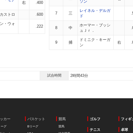
ソン
右
.400
レイネル・デルガ
7
三
.
カストロ
.600
ド
ン・ウォ
ホーマー・ブッシ
.222
8
中
.
ュＪｒ．
ドミニク・キーガ
9
捕
右
.
ン
試合時間
2時間43分
ッカー
バスケット
競馬
ゴルフ
フィギ
リーグ
Bリーグ
競馬
テニス
卓球