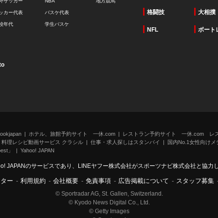
外サッカー
NBA
地方競馬
格闘技
大相撲
ッカー代表
バスケ代表
校年代
学生バスケ
NFL
ボート
to
kjapan
ホテル、旅館予約サイト 一休.com
レストラン予約サイト 一休.com レ
料理レシピ動画サービス クラシル
仕事・求人探しはスタンバイ
国内No.1女性向けメデ
st」
Yahoo! JAPAN
oo! JAPANのサービスであり、LINEヤフー株式会社がスポーツナビ株式会社と協
ンター
-
利用規約
-
会社概要
-
免責事項
-
広告掲載について
-
スタッフ募集
© Sportradar AG, St. Gallen, Switzerland.
© Kyodo News Digital Co., Ltd.
© Getty Images