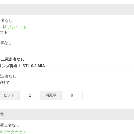
撃
走者なし
→M.プシャード
アウト
走者なし
二死走者なし
得点！ STL 0-2 MIA
死走者なし
撃終了
ヒット
1
四死球
0
攻撃
無死走者なし
M.ピーターセン