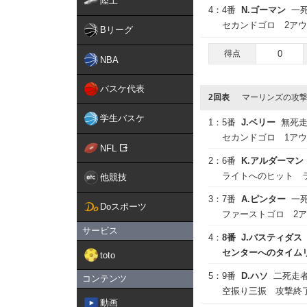
陸上
4：
4番
N.ゴーマン
一死
セカンドゴロ 2アウ
Bリーグ
得点
0
NBA
バスケ代表
2回表
マーリンズの攻
学生バスケ
1：
5番
J.ベリー
無死
セカンドゴロ 1ア
NFL
2：
6番
K.アルダーマン
ライトへのヒット 
他競技
3：
7番
A.ピンター
一
Doスポーツ
ファーストゴロ 2ア
サービス
4：
8番
J.バスティダス
センターへのタイムリー
toto
5：
9番
D.ハソ
二死走者
コンテンツ
空振り三振 攻撃終
動画