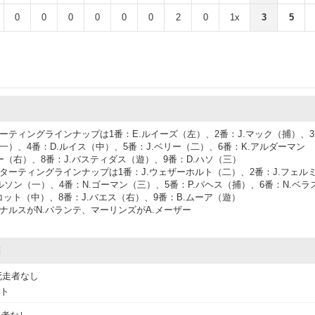
0
0
0
0
0
0
2
0
1x
3
5
ーティングラインナップは1番：E.ルイーズ（左）、2番：J.マック（捕）、3
一）、4番：D.ルイス（中）、5番：J.ベリー（二）、6番：K.アルダーマン
ー（右）、8番：J.バスティダス（遊）、9番：D.ハソ（三）
ターティングラインナップは1番：J.ウェザーホルト（二）、2番：J.フェル
ルソン（一）、4番：N.ゴーマン（三）、5番：P.パヘス（捕）、6番：N.ベラ
コット（中）、8番：J.バエス（右）、9番：B.ムーア（遊）
ナルスがN.パランテ、マーリンズがA.メーザー
撃
死走者なし
ウト