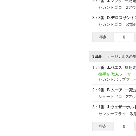
2：
2番
J.マック
一死
セカンドゴロ 2ア
3：
3番
D.デロスサント
セカンドゴロ 攻撃
得点
0
3回裏
カージナルスの
1：
8番
J.バエス
無死
投手交代:A.メーザー
セカンドポップフラ
2：
9番
B.ムーア
一死
ショートゴロ 2ア
3：
1番
J.ウェザーホル
センターフライ 攻
得点
0