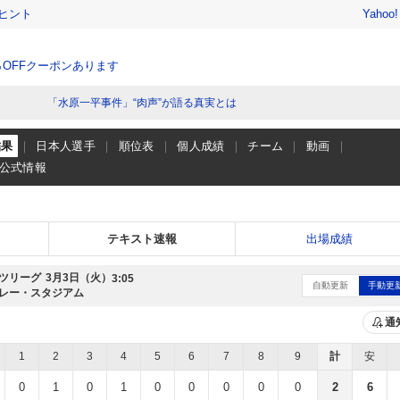
ヒント
Yahoo
％OFFクーポンあります
「水原一平事件」“肉声”が語る真実とは
結果
日本人選手
順位表
個人成績
チーム
動画
公式情報
テキスト速報
出場成績
ツリーグ
3月3日（火）
3:05
自動更新
手動更
レー・スタジアム
通
1
2
3
4
5
6
7
8
9
計
安
0
1
0
1
0
0
0
0
0
2
6