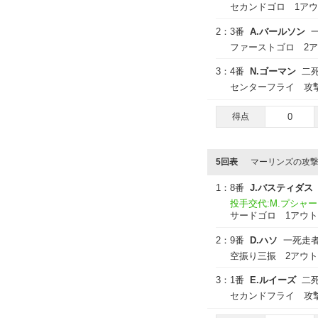
セカンドゴロ 1ア
2：
3番
A.バールソン
ファーストゴロ 2
3：
4番
N.ゴーマン
二
センターフライ 攻
得点
0
5回表
マーリンズの攻
1：
8番
J.バスティダス
投手交代:M.プシャ
サードゴロ 1アウト
2：
9番
D.ハソ
一死走
空振り三振 2アウト
3：
1番
E.ルイーズ
二
セカンドフライ 攻