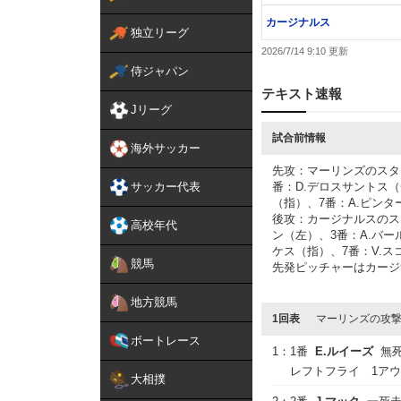
カージナルス
独立リーグ
2026/7/14 9:10
侍ジャパン
テキスト速報
Jリーグ
試合前情報
海外サッカー
先攻：マーリンズのスタ
サッカー代表
番：D.デロスサントス（
（指）、7番：A.ピンタ
後攻：カージナルスのス
高校年代
ン（左）、3番：A.バー
ケス（指）、7番：V.ス
競馬
先発ピッチャーはカージ
地方競馬
1回表
マーリンズの攻
ボートレース
1：
1番
E.ルイーズ
無
レフトフライ 1ア
大相撲