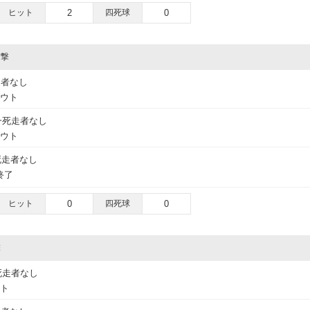
ヒット
2
四死球
0
攻撃
走者なし
アウト
一死走者なし
アウト
死走者なし
終了
ヒット
0
四死球
0
撃
死走者なし
ウト