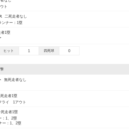
走者なし
アウト
ス
二死走者なし
ランナー：1塁
者1塁
了
ヒット
1
四死球
0
攻撃
ト
無死走者なし
死走者1塁
フライ 1アウト
一死走者1塁
：1、2塁
ナー：1、2塁