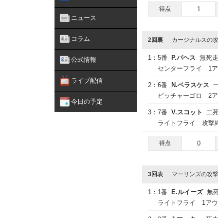
得点
1
ニュース
コラム
2回裏
カージナルスの
1：
5番
P.パヘス
無死
公式情報
センターフライ 1
ライブ配信
2：
6番
N.ベラスケス
ピッチャーゴロ 2
今日の予定
3：
7番
V.スコット
二
ライトフライ 攻撃
得点
0
3回表
マーリンズの攻
1：
1番
E.ルイーズ
無
ライトフライ 1ア