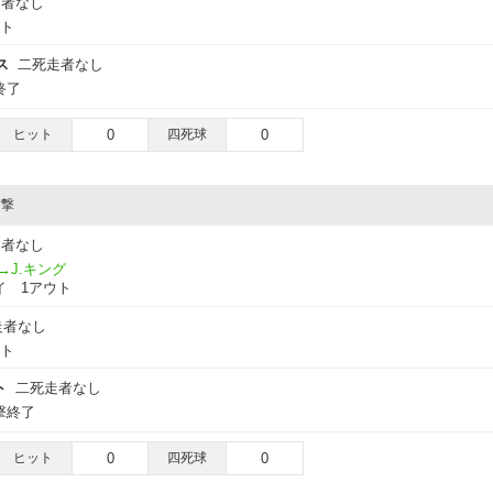
走者なし
ウト
ス
二死走者なし
終了
ヒット
0
四死球
0
攻撃
走者なし
→J.キング
イ 1アウト
走者なし
ウト
ト
二死走者なし
撃終了
ヒット
0
四死球
0