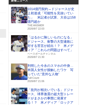
新着ニュース
1014億円契約→ドジャースが史
上初達成「可能性を見抜いてい
た」 米記者が試算、大谷は158
億円超か
THE ANSWER
2026/8/7 22:03
「はるかに険しいものになる」
ドジャース、衝撃の大型連敗に
対する苦言が続出！？ 米メデ
ィア「これらの問題はすべて」
ベースボールチャンネル
2026/8/7 21:30
判明した今永のスマホの中身…
米国人女性が接触したワケ 写
っていた“意外な人物”
Full-Count
2026/8/7 21:06
「批判が相次いでいる」ドジャ
ース、球界激震の超大型トレー
ドがまさかの事態に発展す
る！？ 米メディア「ロックア