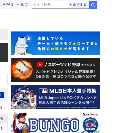
! JAPAN
ヘルプ
倉持由香
検索
新
知
失
1