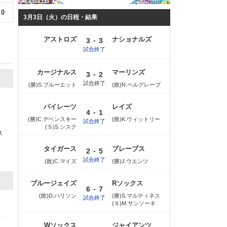
0
3月3日（火）の日程・結果
アストロズ
ナショナルズ
-
3
3
試合終了
カージナルス
マーリンズ
-
3
2
試合終了
(勝)S.ブルーエット
(敗)N.ベルグレーブ
パイレーツ
レイズ
-
4
1
(勝)C.デベンスキー
(敗)K.ウィットリー
試合終了
ミ
(Ｓ)S.シスク
ス
タイガース
ブレーブス
-
2
5
試合終了
(敗)C.マイズ
(勝)J.ウエンツ
ブルージェイズ
Rソックス
-
6
7
(敗)D.ハリソン
(勝)S.マルティネス
試合終了
(Ｓ)M.サンソーネ
Wソックス
ジャイアンツ