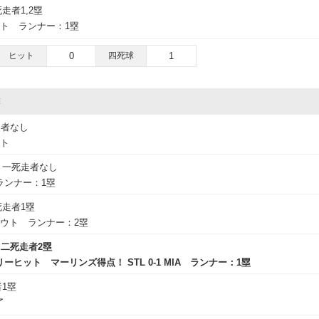
走者1,2塁
ト ランナー：1塁
ヒット
0
四死球
1
撃
走者なし
ウト
一死走者なし
ランナー：1塁
死走者1塁
ウト ランナー：2塁
二死走者2塁
ヒット マーリンズ得点！ STL 0-1 MIA ランナー：1塁
1塁
了