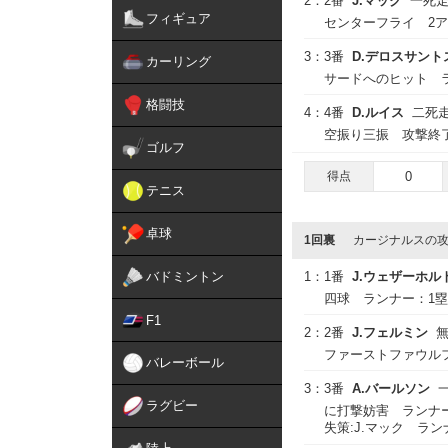
2：
2番
J.マック
一死
フィギュア
センターフライ 2
3：
3番
D.デロスサント
カーリング
サードへのヒット 
格闘技
4：
4番
D.ルイス
二死走
空振り三振 攻撃終
ゴルフ
得点
0
テニス
卓球
1回裏
カージナルスの
バドミントン
1：
1番
J.ウェザーホル
四球 ランナー：1塁
F1
2：
2番
J.フェルミン
無
ファーストファウル
バレーボール
3：
3番
A.バールソン
ラグビー
に打撃妨害 ランナー
失策:J.マック ラン