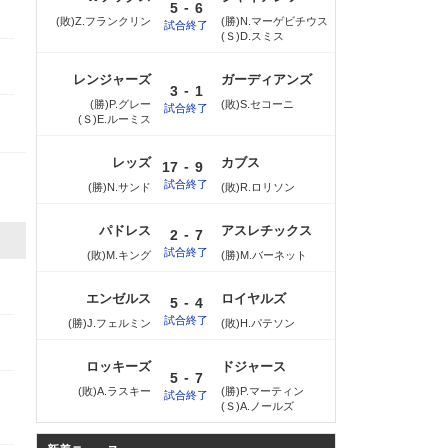
-
5
6
(敗)Z.フランクリン
(勝)N.マーゲビチウス
試合終了
(Ｓ)D.スミス
レンジャーズ
ガーディアンズ
-
3
1
(勝)P.グレー
(敗)S.セコーニ
試合終了
(Ｓ)E.ルーミス
レッズ
カブス
-
17
9
試合終了
(勝)N.サンド
(敗)R.ロリソン
パドレス
アスレチックス
-
2
7
試合終了
(敗)M.キング
(勝)M.バーネット
エンゼルス
ロイヤルズ
-
5
4
試合終了
(勝)J.フェルミン
(敗)H.パテソン
ロッキーズ
ドジャース
-
5
7
(敗)A.ラスキー
(勝)P.マーティン
試合終了
(Ｓ)A.ノールズ