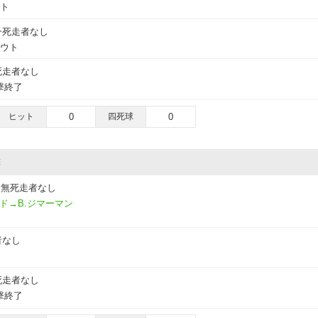
ウト
一死走者なし
アウト
死走者なし
撃終了
ヒット
0
四死球
0
撃
無死走者なし
ード→B.ジマーマン
者なし
死走者なし
撃終了