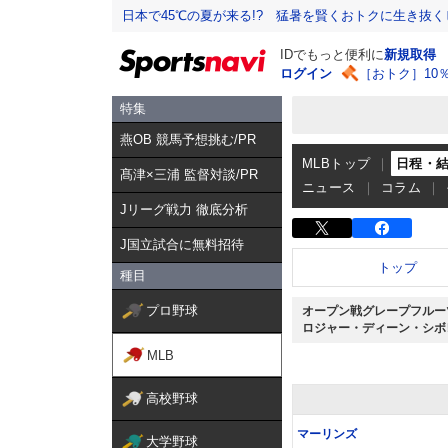
日本で45℃の夏が来る!? 猛暑を賢くおトクに生き抜く
IDでもっと便利に
新規取得
ログイン
［おトク］10
特集
燕OB 競馬予想挑む/PR
MLBトップ
日程・
髙津×三浦 監督対談/PR
ニュース
コラム
Jリーグ戦力 徹底分析
J国立試合に無料招待
トップ
種目
プロ野球
オープン戦グレープフルー
ロジャー・ディーン・シボ
MLB
高校野球
マーリンズ
大学野球