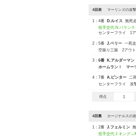
4回表
マーリンズの攻
1：
4番
D.ルイス
無死
投手交代:N.パランテ
センターフライ 1
2：
5番
J.ベリー
一死
空振り三振 2アウト
3：
6番
K.アルダーマン
ホームラン！ マーリンズ
4：
7番
A.ピンター
二
センターフライ 攻
得点
1
4回裏
カージナルスの
1：
2番
J.フェルミン
投手交代:J.キング→