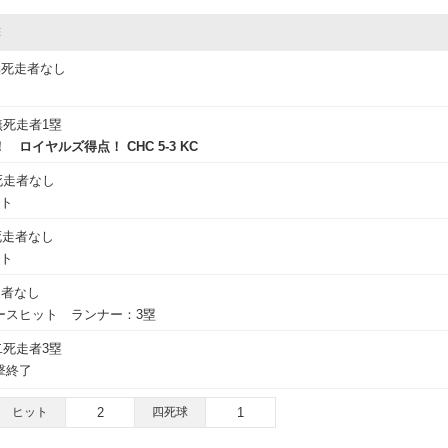
撃
無死走者なし
無死走者1塁
ロイヤルズ得点！ CHC 5-3 KC
死走者なし
ウト
死走者なし
ウト
走者なし
ースヒット ランナー：3塁
二死走者3塁
撃終了
ヒット
2
四死球
1