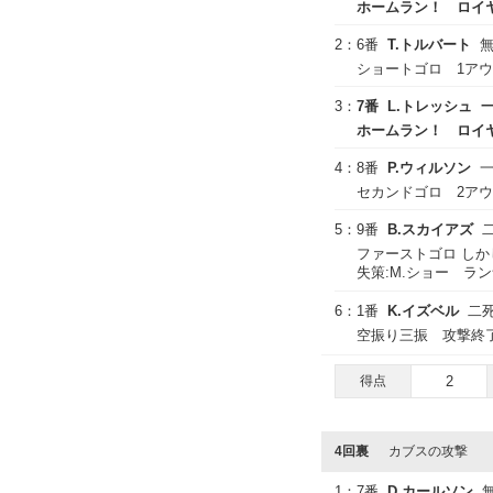
ホームラン！ ロイヤル
2：
6番
T.トルバート
ショートゴロ 1ア
3：
7番
L.トレッシュ
ホームラン！ ロイヤル
4：
8番
P.ウィルソン
セカンドゴロ 2ア
5：
9番
B.スカイアズ
ファーストゴロ し
失策:M.ショー ラ
6：
1番
K.イズベル
二
空振り三振 攻撃終
得点
2
4回裏
カブスの攻撃
1：
7番
D.カールソン