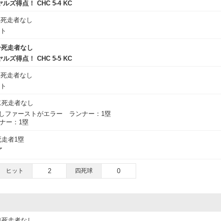
ズ得点！ CHC 5-4 KC
無死走者なし
ウト
一死走者なし
ズ得点！ CHC 5-5 KC
一死走者なし
ウト
二死走者なし
かしファーストがエラー ランナー：1塁
ンナー：1塁
死走者1塁
了
ヒット
2
四死球
0
無死走者なし