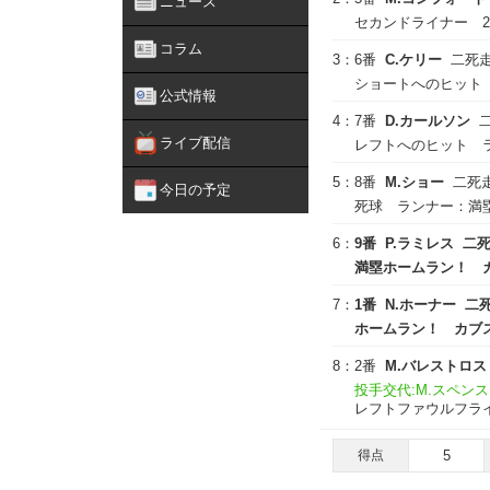
ニュース
セカンドライナー 
コラム
3：
6番
C.ケリー
二死
ショートへのヒット
公式情報
4：
7番
D.カールソン
ライブ配信
レフトへのヒット ラ
5：
8番
M.ショー
二死走
今日の予定
死球 ランナー：満
6：
9番
P.ラミレス
二
満塁ホームラン！ カブ
7：
1番
N.ホーナー
二
ホームラン！ カブス得点
8：
2番
M.バレストロス
投手交代:M.スペンス
レフトファウルフラ
得点
5