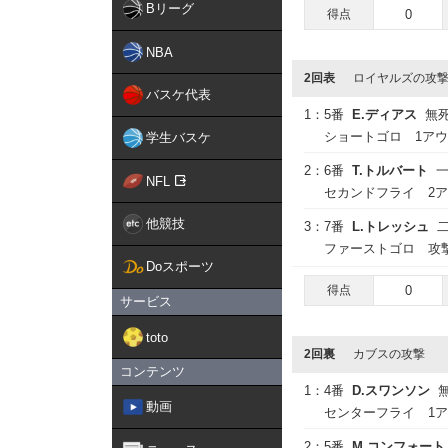
Bリーグ
得点
0
NBA
2回表
ロイヤルズの攻
バスケ代表
1：
5番
E.ディアス
無
ショートゴロ 1ア
学生バスケ
2：
6番
T.トルバート
NFL
セカンドフライ 2
他競技
3：
7番
L.トレッシュ
ファーストゴロ 攻
Doスポーツ
得点
0
サービス
toto
2回裏
カブスの攻撃
コンテンツ
1：
4番
D.スワンソン
動画
センターフライ 1
2：
5番
M.コンフォート