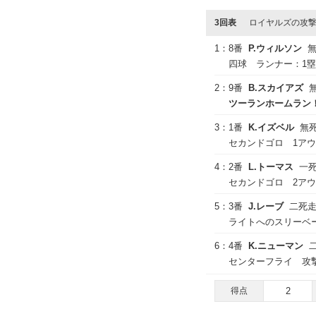
3回表
ロイヤルズの攻
1：
8番
P.ウィルソン
四球 ランナー：1塁
2：
9番
B.スカイアズ
ツーランホームラン！ 
3：
1番
K.イズベル
無
セカンドゴロ 1ア
4：
2番
L.トーマス
一
セカンドゴロ 2ア
5：
3番
J.レーブ
二死
ライトへのスリーベ
6：
4番
K.ニューマン
センターフライ 攻
得点
2