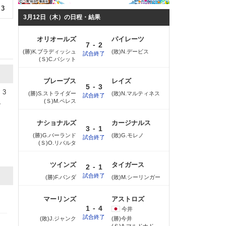
3
3月12日（木）の日程・結果
オリオールズ
パイレーツ
-
7
2
(勝)K.ブラディッシュ
(敗)N.デービス
試合終了
(Ｓ)C.バシット
ブレーブス
レイズ
-
5
3
3
(勝)S.ストライダー
(敗)N.マルティネス
試合終了
、
(Ｓ)M.ペレス
、
ナショナルズ
カージナルス
-
3
1
(勝)G.バーランド
(敗)G.モレノ
試合終了
(Ｓ)O.リバルタ
ツインズ
タイガース
-
2
1
試合終了
(勝)F.バンダ
(敗)M.シーリンガー
マーリンズ
アストロズ
-
1
4
今井
試合終了
(敗)J.ジャンク
(勝)今井