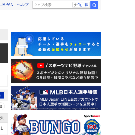
! JAPAN
ヘルプ
仙川駅
検索
新
知
失
1