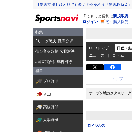
【災害支援】ひとりでも多くの命を救う「災害救助犬」
IDでもっと便利に
新規取得
ログイン
初回購入限定
特集
Jリーグ戦力 徹底分析
MLBトップ
日程・
仙台育英監督 名将対談
ニュース
コラム
J国立試合に無料招待
種目
トップ
プロ野球
オープン戦カクタスリーグ
MLB
高校野球
大学野球
ロイヤルズ