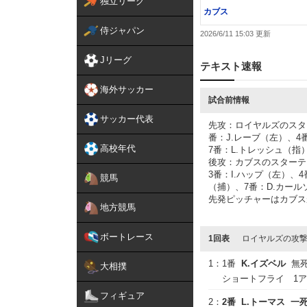
独立リーグ
カブス
侍ジャパン
2026/6/11 15:03
Jリーグ
テキスト速報
海外サッカー
試合前情報
サッカー代表
先攻：ロイヤルズのスタ
番：J.レーブ（左）、4
高校年代
7番：L.トレッシュ（指
後攻：カブスのスターテ
3番：I.ハップ（左）、
競馬
（捕）、7番：D.カール
先発ピッチャーはカブス
地方競馬
ボートレース
1回表
ロイヤルズの攻
1：
1番
K.イズベル
無
大相撲
ショートフライ 1
フィギュア
2：
2番
L.トーマス
一