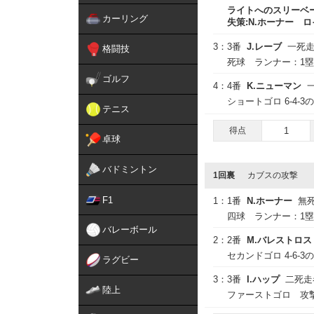
ライトへのスリーベー
カーリング
失策:N.ホーナー ロイ
3：
3番
J.レーブ
一死
格闘技
死球 ランナー：1塁
ゴルフ
4：
4番
K.ニューマン
ショートゴロ 6-4-
テニス
得点
1
卓球
バドミントン
1回裏
カブスの攻撃
F1
1：
1番
N.ホーナー
無
四球 ランナー：1塁
バレーボール
2：
2番
M.バレストロス
セカンドゴロ 4-6-
ラグビー
3：
3番
I.ハップ
二死走
陸上
ファーストゴロ 攻