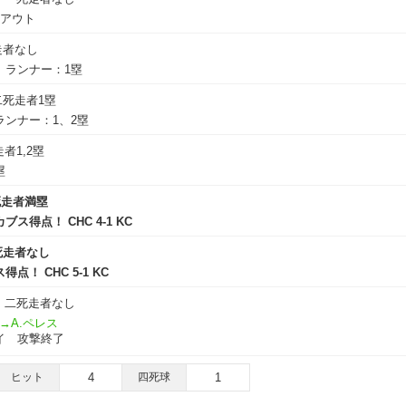
2アウト
走者なし
 ランナー：1塁
二死走者1塁
ンナー：1、2塁
者1,2塁
塁
死走者満塁
ス得点！ CHC 4-1 KC
死走者なし
！ CHC 5-1 KC
二死走者なし
→A.ペレス
イ 攻撃終了
ヒット
4
四死球
1