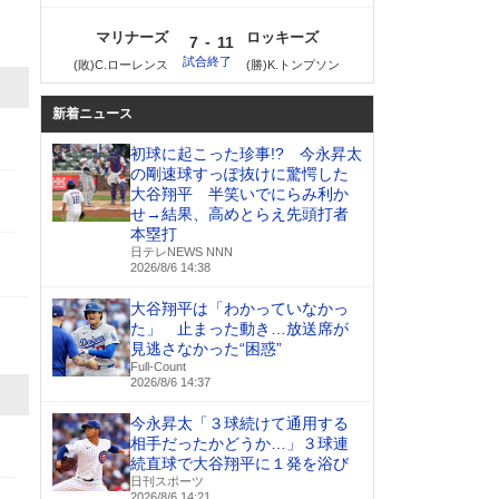
マリナーズ
ロッキーズ
-
7
11
試合終了
(敗)C.ローレンス
(勝)K.トンプソン
新着ニュース
初球に起こった珍事!? 今永昇太
の剛速球すっぽ抜けに驚愕した
大谷翔平 半笑いでにらみ利か
せ→結果、高めとらえ先頭打者
本塁打
日テレNEWS NNN
2026/8/6 14:38
大谷翔平は「わかっていなかっ
た」 止まった動き…放送席が
見逃さなかった“困惑”
Full-Count
2026/8/6 14:37
今永昇太「３球続けて通用する
相手だったかどうか…」３球連
続直球で大谷翔平に１発を浴び
日刊スポーツ
2026/8/6 14:21