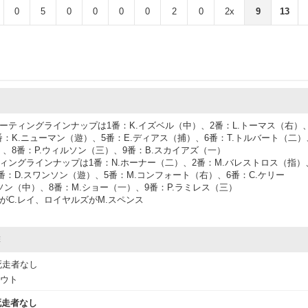
0
5
0
0
0
0
2
0
2x
9
13
ーティングラインナップは1番：K.イズベル（中）、2番：L.トーマス（右）、
番：K.ニューマン（遊）、5番：E.ディアス（捕）、6番：T.トルバート（二）
）、8番：P.ウィルソン（三）、9番：B.スカイアズ（一）
ィングラインナップは1番：N.ホーナー（二）、2番：M.バレストロス（指）
4番：D.スワンソン（遊）、5番：M.コンフォート（右）、6番：C.ケリー
ソン（中）、8番：M.ショー（一）、9番：P.ラミレス（三）
がC.レイ、ロイヤルズがM.スペンス
撃
死走者なし
アウト
死走者なし