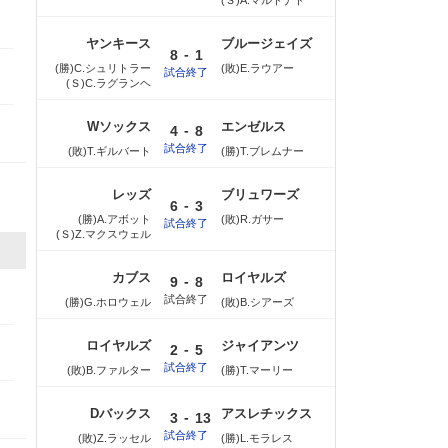
(Ｓ)A.マルドナド
ヤンキース
ブルージェイズ
-
8
1
(勝)C.シュリトラー
(敗)E.ラウアー
試合終了
(Ｓ)C.ラグランヘ
Wソックス
エンゼルス
-
4
8
試合終了
(敗)T.ギルバート
(勝)T.ブレムナー
レッズ
ブリュワーズ
-
6
3
(勝)A.アボット
(敗)R.ガサー
試合終了
(Ｓ)Z.マクスウェル
カブス
ロイヤルズ
-
9
8
試合終了
(勝)G.ホロウェル
(敗)B.シアーズ
ロイヤルズ
ジャイアンツ
-
2
5
試合終了
(敗)B.ファルター
(勝)T.マーリー
Dバックス
アスレチックス
-
3
13
試合終了
(敗)Z.ラッセル
(勝)L.モラレス