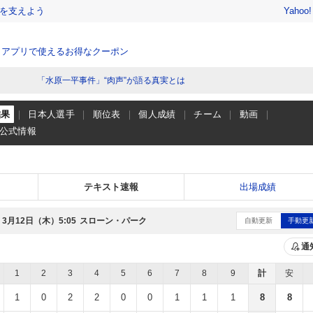
を支えよう
Yahoo
、アプリで使えるお得なクーポン
「水原一平事件」“肉声”が語る真実とは
結果
日本人選手
順位表
個人成績
チーム
動画
公式情報
テキスト速報
出場成績
3月12日（木）
スローン・パーク
5:05
自動更新
手動更
通
1
2
3
4
5
6
7
8
9
計
安
1
0
2
2
0
0
1
1
1
8
8