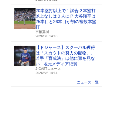
20本塁打以上で１試合２本塁打
以上なしは０人に!? 大谷翔平は
25本目と26本目が初の複数本塁
打
宇根夏樹
2026/8/6 14:16
【ドジャース】スクーバル獲得
は「スカウトの努力の賜物」、
若手「育成法」は他に類を見な
い...地元メディア絶賛
J-CASTニュース
2026/8/6 14:14
ニュース一覧