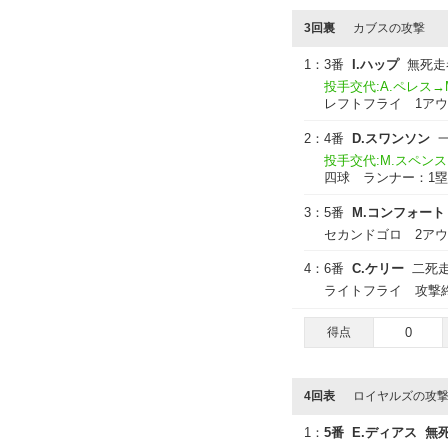
3回裏
カブスの攻撃
1：
3番
I.ハップ
無死走
投手交代:A.ペレス→
レフトフライ 1ア
2：
4番
D.スワンソン
投手交代:M.スペンス
四球 ランナー：1塁
3：
5番
M.コンフォート
セカンドゴロ 2アウ
4：
6番
C.ケリー
二死走
ライトフライ 攻撃
得点
0
4回表
ロイヤルズの攻
1：
5番
E.ディアス
無