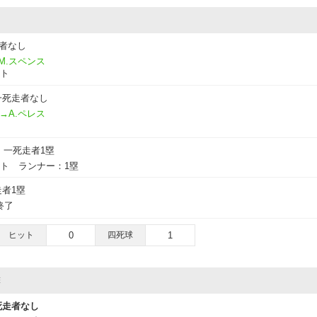
者なし
M.スペンス
ウト
一死走者なし
→A.ペレス
一死走者1塁
ト ランナー：1塁
者1塁
終了
ヒット
0
四死球
1
撃
死走者なし