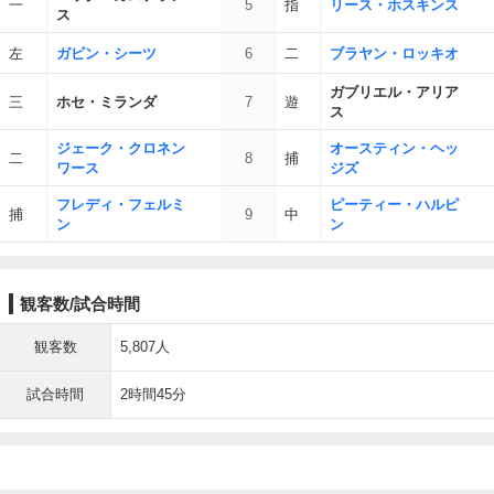
一
5
指
リース・ホスキンス
ス
左
ガビン・シーツ
6
二
ブラヤン・ロッキオ
ガブリエル・アリア
三
ホセ・ミランダ
7
遊
ス
ジェーク・クロネン
オースティン・ヘッ
二
8
捕
ワース
ジズ
フレディ・フェルミ
ピーティー・ハルピ
捕
9
中
ン
ン
観客数/試合時間
観客数
5,807人
試合時間
2時間45分