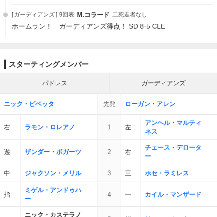
ガーディアンズ
9回表
M.コラード
二死走者なし
ホームラン！ ガーディアンズ得点！ SD 8-5 CLE
スターティングメンバー
パドレス
ガーディアンズ
ニック・ピベッタ
先発
ローガン・アレン
アンヘル・マルティ
右
ラモン・ロレアノ
1
左
ネス
チェース・デロータ
遊
ザンダー・ボガーツ
2
右
ー
中
ジャクソン・メリル
3
三
ホセ・ラミレス
ミゲル・アンドゥハ
指
4
一
カイル・マンザード
ー
ニック・カステラノ