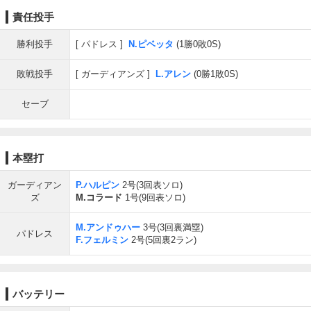
責任投手
勝利投手
パドレス
N.ピベッタ
(1勝0敗0S)
敗戦投手
ガーディアンズ
L.アレン
(0勝1敗0S)
セーブ
本塁打
ガーディアン
P.ハルピン
2号(3回表ソロ)
ズ
M.コラード
1号(9回表ソロ)
M.アンドゥハー
3号(3回裏満塁)
パドレス
F.フェルミン
2号(5回裏2ラン)
バッテリー