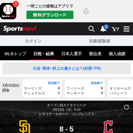
一球ごとの速報はアプリで
閉じる
sports
検索
通知
i
ログイン
ID新規取得
MLBトップ
日程・結果
日本人選手
順位表
個人成績
大谷･岡本･村上の凄さとは？(外部･PR)
試合終了
試合終了
3月15日の
4
6
マーリンズ
フィリーズ
オリオールズ
試合
1
4
ナショナルズ
ヤンキース
パイレーツ
オープン戦カクタスリーグ
3月15日（日）5:10
ピオリア・スポーツ・コンプレックス
8
-
5