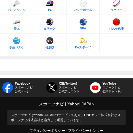
F1
バドミントン
バレーボール
ラグビー
NBA
陸上
Bリーグ
バスケ代表
学生バスケ
他競技
Doスポーツ
Facebook
X(旧Twitter)
YouTube
スポーツナビ
スポーツナビ
スポーツナビ
公式ページ
公式アカウント
公式チャンネル
スポーツナビ
Yahoo! JAPAN
スポーツナビはYahoo! JAPANのサービスであり、LINEヤフー株式会社がス
ポーツナビ株式会社と協力して運営しています。
プライバシーポリシー
プライバシーセンター