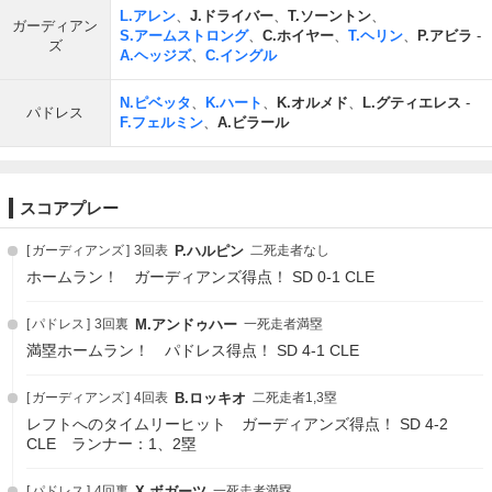
L.アレン
、
J.ドライバー
、
T.ソーントン
、
ガーディアン
S.アームストロング
、
C.ホイヤー
、
T.ヘリン
、
P.アビラ
-
ズ
A.ヘッジズ
、
C.イングル
N.ピベッタ
、
K.ハート
、
K.オルメド
、
L.グティエレス
-
パドレス
F.フェルミン
、
A.ビラール
スコアプレー
ガーディアンズ
3回表
P.ハルピン
二死走者なし
ホームラン！ ガーディアンズ得点！ SD 0-1 CLE
パドレス
3回裏
M.アンドゥハー
一死走者満塁
満塁ホームラン！ パドレス得点！ SD 4-1 CLE
ガーディアンズ
4回表
B.ロッキオ
二死走者1,3塁
レフトへのタイムリーヒット ガーディアンズ得点！ SD 4-2
CLE ランナー：1、2塁
パドレス
4回裏
X.ボガーツ
一死走者満塁