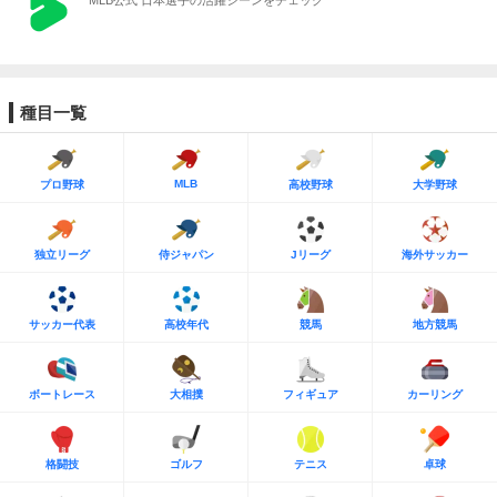
MLB公式 日本選手の活躍シーンをチェック
種目一覧
MLB
プロ野球
高校野球
大学野球
独立リーグ
侍ジャパン
Jリーグ
海外サッカー
サッカー代表
高校年代
競馬
地方競馬
ボートレース
大相撲
フィギュア
カーリング
格闘技
ゴルフ
テニス
卓球