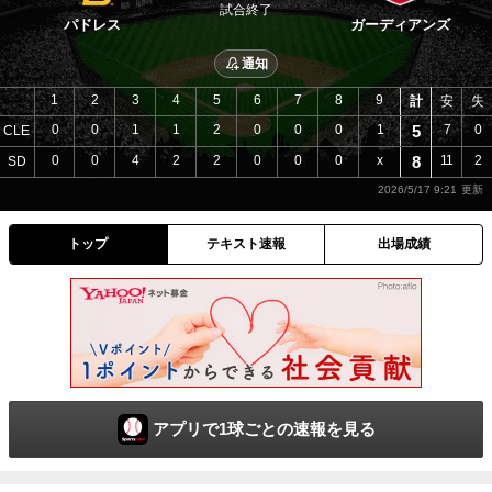
試合終了
パドレス
ガーディアンズ
通知
1
2
3
4
5
6
7
8
9
計
安
失
0
0
1
1
2
0
0
0
1
5
7
0
CLE
0
0
4
2
2
0
0
0
x
8
11
2
SD
2026/5/17 9:21
トップ
テキスト速報
出場成績
アプリで1球ごとの速報を見る