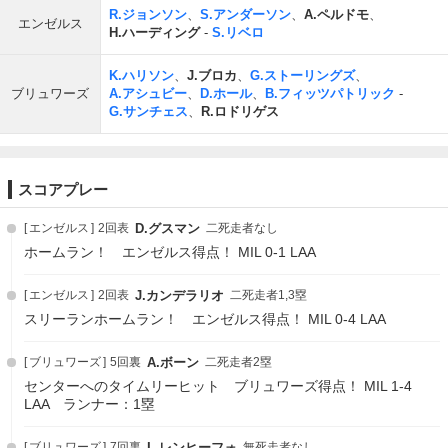
R.ジョンソン
、
S.アンダーソン
、
A.ペルドモ
、
エンゼルス
H.ハーディング
-
S.リベロ
K.ハリソン
、
J.ブロカ
、
G.ストーリングズ
、
ブリュワーズ
A.アシュビー
、
D.ホール
、
B.フィッツパトリック
-
G.サンチェス
、
R.ロドリゲス
スコアプレー
エンゼルス
2回表
D.グスマン
二死走者なし
ホームラン！ エンゼルス得点！ MIL 0-1 LAA
エンゼルス
2回表
J.カンデラリオ
二死走者1,3塁
スリーランホームラン！ エンゼルス得点！ MIL 0-4 LAA
ブリュワーズ
5回裏
A.ボーン
二死走者2塁
センターへのタイムリーヒット ブリュワーズ得点！ MIL 1-4
LAA ランナー：1塁
ブリュワーズ
7回裏
L.レンヒーフォ
無死走者なし