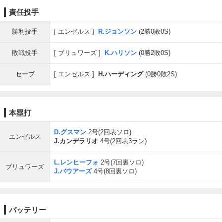
責任投手
勝利投手
エンゼルス
R.ジョンソン
(2勝0敗0S)
敗戦投手
ブリュワーズ
K.ハリソン
(0勝2敗0S)
セーブ
エンゼルス
H.ハーディング
(0勝0敗2S)
本塁打
D.グスマン
2号(2回表ソロ)
エンゼルス
J.カンデラリオ
4号(2回表3ラン)
L.レンヒーフォ
2号(7回裏ソロ)
ブリュワーズ
J.バウアーズ
4号(8回裏ソロ)
バッテリー