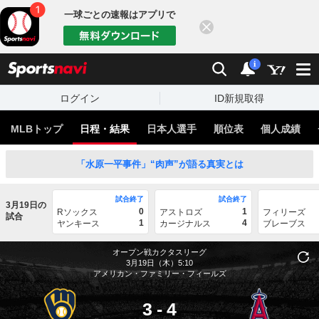
一球ごとの速報はアプリで
閉じる
sports
検索
通知
i
ログイン
ID新規取得
MLBトップ
日程・結果
日本人選手
順位表
個人成績
「水原一平事件」“肉声”が語る真実とは
試合終了
試合終了
3月19日の
0
1
Rソックス
アストロズ
フィリーズ
試合
1
4
ヤンキース
カージナルス
ブレーブス
オープン戦カクタスリーグ
3月19日（木）5:10
アメリカン・ファミリー・フィールズ
3
-
4