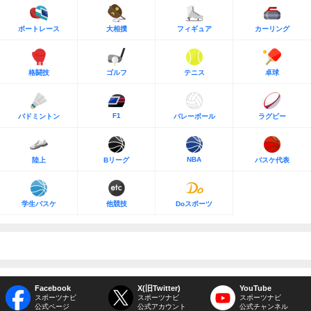
ボートレース
大相撲
フィギュア
カーリング
格闘技
ゴルフ
テニス
卓球
F1
バドミントン
バレーボール
ラグビー
NBA
陸上
Bリーグ
バスケ代表
学生バスケ
他競技
Doスポーツ
Facebook
X(旧Twitter)
YouTube
スポーツナビ
スポーツナビ
スポーツナビ
公式ページ
公式アカウント
公式チャンネル