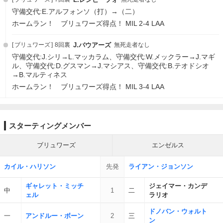
守備交代:E.アルフォンソ（打）→（二）
ホームラン！ ブリュワーズ得点！ MIL 2-4 LAA
ブリュワーズ
8回裏
J.バウアーズ
無死走者なし
守備交代:J.シリ→L.マッカラム、守備交代:W.メックラー→J.マギ
ル、守備交代:D.グスマン→J.マシアス、守備交代:B.テオドシオ
→B.マルティネス
ホームラン！ ブリュワーズ得点！ MIL 3-4 LAA
スターティングメンバー
ブリュワーズ
エンゼルス
カイル・ハリソン
先発
ライアン・ジョンソン
ギャレット・ミッチ
ジェイマー・カンデ
中
1
二
ェル
ラリオ
ドノバン・ウォルト
一
アンドルー・ボーン
2
三
ン