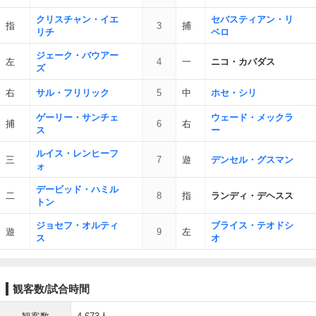
クリスチャン・イエ
セバスティアン・リ
指
3
捕
リチ
ベロ
ジェーク・バウアー
左
4
一
ニコ・カバダス
ズ
右
サル・フリリック
5
中
ホセ・シリ
ゲーリー・サンチェ
ウェード・メックラ
捕
6
右
ス
ー
ルイス・レンヒーフ
三
7
遊
デンセル・グスマン
ォ
デービッド・ハミル
二
8
指
ランディ・デヘスス
トン
ジョセフ・オルティ
ブライス・テオドシ
遊
9
左
ス
オ
観客数/試合時間