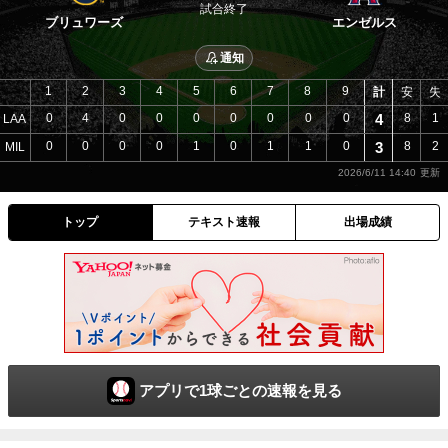
試合終了
ブリュワーズ
エンゼルス
通知
1
2
3
4
5
6
7
8
9
計
安
失
0
4
0
0
0
0
0
0
0
4
8
1
LAA
0
0
0
0
1
0
1
1
0
3
8
2
MIL
2026/6/11 14:40
トップ
テキスト速報
出場成績
アプリで1球ごとの速報を見る