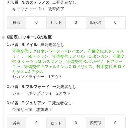
8番
N.カステラノス
二死走者なし
3：
キャッチャーゴロ 攻撃終了
得点
0
ヒット
0
四死球
0
6回表ロッキーズの攻撃
6番
B.ドイル
無死走者なし
1：
守備交代:J.クロネンワース→P.レイエス、守備交代:F.タティス
Ｊｒ．→R.ドゥラン、守備交代:J.メリル→C.ダンガン、守備交
代:G.シーツ→M.カスタノン、守備交代:X.ボガーツ→F.アクー
ニャ、守備交代:F.フェルミン→C.ロドリゲス、投手交代:B.ロド
リゲス→J.アダム
セカンドライナー 1アウト
7番
B.フルフォード
一死走者なし
2：
ショートポップフライ 2アウト
8番
E.ジュリアン
二死走者なし
3：
空振り三振 攻撃終了
得点
0
ヒット
0
四死球
0