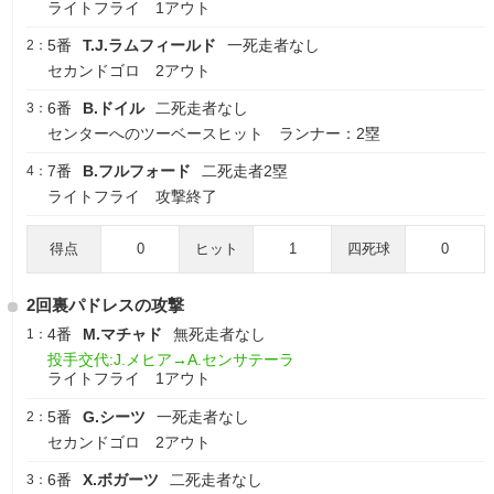
ライトフライ 1アウト
5番
T.J.ラムフィールド
一死走者なし
2：
セカンドゴロ 2アウト
6番
B.ドイル
二死走者なし
3：
センターへのツーベースヒット ランナー：2塁
7番
B.フルフォード
二死走者2塁
4：
ライトフライ 攻撃終了
得点
0
ヒット
1
四死球
0
2回裏パドレスの攻撃
4番
M.マチャド
無死走者なし
1：
投手交代:J.メヒア→A.センサテーラ
ライトフライ 1アウト
5番
G.シーツ
一死走者なし
2：
セカンドゴロ 2アウト
6番
X.ボガーツ
二死走者なし
3：