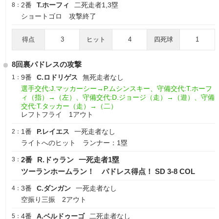
2番
T.ホーフィ
二死走者1,3塁
8：
ショートゴロ 攻撃終了
得点
3
ヒット
4
四死球
1
8回裏パドレスの攻撃
9番
C.ロドリゲス
無死走者なし
1：
選手交代:J.マッカーシー→P.ムシンスキー、守備交代:T.ホーフ
ィ（指）→（左）、守備交代:D.ジョージ（走）→（遊）、守備
交代:T.タッカー（走）→（二）
レフトフライ 1アウト
1番
P.レイエス
一死走者なし
2：
ライトへのヒット ランナー：1塁
2番
R.ドゥラン
一死走者1塁
3：
ツーランホームラン！ パドレス得点！ SD 3-8 COL
3番
C.ダンガン
一死走者なし
4：
空振り三振 2アウト
4番
A.ベルドゥーゴ
二死走者なし
5：