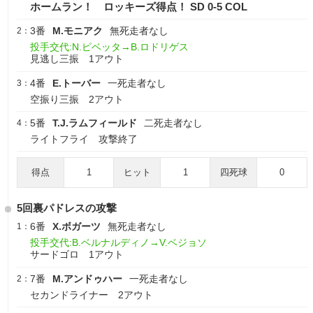
ホームラン！ ロッキーズ得点！ SD 0-5 COL
3番
M.モニアク
無死走者なし
2：
投手交代:N.ピベッタ→B.ロドリゲス
見逃し三振 1アウト
4番
E.トーバー
一死走者なし
3：
空振り三振 2アウト
5番
T.J.ラムフィールド
二死走者なし
4：
ライトフライ 攻撃終了
得点
1
ヒット
1
四死球
0
5回裏パドレスの攻撃
6番
X.ボガーツ
無死走者なし
1：
投手交代:B.ベルナルディノ→V.ベジョソ
サードゴロ 1アウト
7番
M.アンドゥハー
一死走者なし
2：
セカンドライナー 2アウト