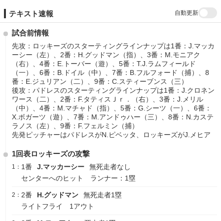
自動更新
テキスト速報
試合前情報
先攻：ロッキーズのスターティングラインナップは1番：J.マッカ
ーシー（左）、2番：H.グッドマン（指）、3番：M.モニアク
（右）、4番：E.トーバー（遊）、5番：T.J.ラムフィールド
（一）、6番：B.ドイル（中）、7番：B.フルフォード（捕）、8
番：E.ジュリアン（二）、9番：C.スティーブンス（三）
後攻：パドレスのスターティングラインナップは1番：J.クロネン
ワース（二）、2番：F.タティスＪｒ．（右）、3番：J.メリル
（中）、4番：M.マチャド（指）、5番：G.シーツ（一）、6番：
X.ボガーツ（遊）、7番：M.アンドゥハー（三）、8番：N.カステ
ラノス（左）、9番：F.フェルミン（捕）
先発ピッチャーはパドレスがN.ピベッタ、ロッキーズがJ.メヒア
1回表ロッキーズの攻撃
1番
J.マッカーシー
無死走者なし
1：
センターへのヒット ランナー：1塁
2番
H.グッドマン
無死走者1塁
2：
ライトフライ 1アウト