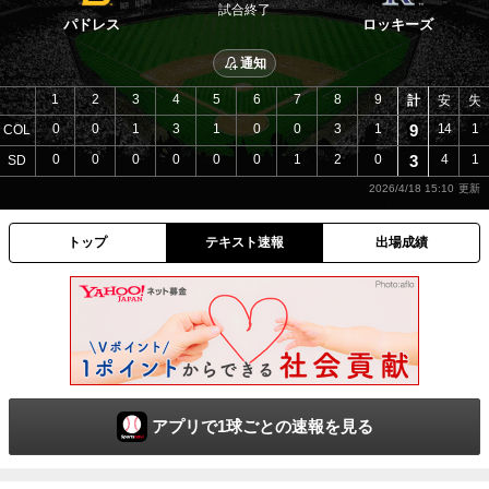
試合終了
パドレス
ロッキーズ
通知
1
2
3
4
5
6
7
8
9
計
安
失
0
0
1
3
1
0
0
3
1
9
14
1
COL
0
0
0
0
0
0
1
2
0
3
4
1
SD
2026/4/18 15:10
トップ
テキスト速報
出場成績
アプリで1球ごとの速報を見る