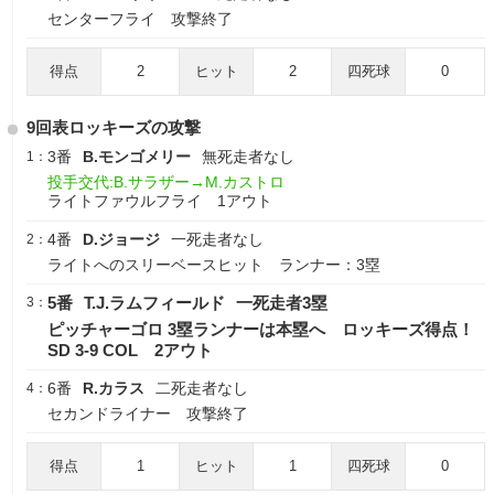
センターフライ 攻撃終了
得点
2
ヒット
2
四死球
0
9回表ロッキーズの攻撃
3番
B.モンゴメリー
無死走者なし
1：
投手交代:B.サラザー→M.カストロ
ライトファウルフライ 1アウト
4番
D.ジョージ
一死走者なし
2：
ライトへのスリーベースヒット ランナー：3塁
5番
T.J.ラムフィールド
一死走者3塁
3：
ピッチャーゴロ 3塁ランナーは本塁へ ロッキーズ得点！
SD 3-9 COL 2アウト
6番
R.カラス
二死走者なし
4：
セカンドライナー 攻撃終了
得点
1
ヒット
1
四死球
0