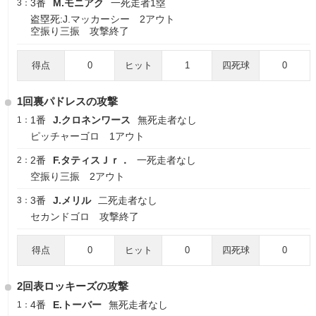
3番
M.モニアク
一死走者1塁
3：
盗塁死:J.マッカーシー 2アウト
空振り三振 攻撃終了
得点
0
ヒット
1
四死球
0
1回裏パドレスの攻撃
1番
J.クロネンワース
無死走者なし
1：
ピッチャーゴロ 1アウト
2番
F.タティスＪｒ．
一死走者なし
2：
空振り三振 2アウト
3番
J.メリル
二死走者なし
3：
セカンドゴロ 攻撃終了
得点
0
ヒット
0
四死球
0
2回表ロッキーズの攻撃
4番
E.トーバー
無死走者なし
1：