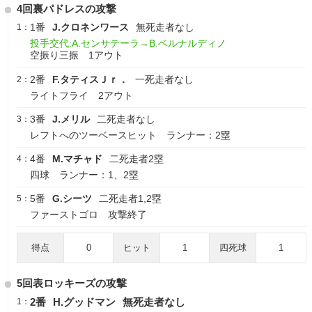
4回裏パドレスの攻撃
1番
J.クロネンワース
無死走者なし
1：
投手交代:A.センサテーラ→B.ベルナルディノ
空振り三振 1アウト
2番
F.タティスＪｒ．
一死走者なし
2：
ライトフライ 2アウト
3番
J.メリル
二死走者なし
3：
レフトへのツーベースヒット ランナー：2塁
4番
M.マチャド
二死走者2塁
4：
四球 ランナー：1、2塁
5番
G.シーツ
二死走者1,2塁
5：
ファーストゴロ 攻撃終了
得点
0
ヒット
1
四死球
1
5回表ロッキーズの攻撃
2番
H.グッドマン
無死走者なし
1：