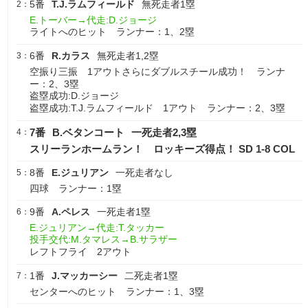
5番
T.J.ラムフィールド
無死走者1塁
2：
E.トーバー→代走:D.ジョージ
ライトへのヒット ランナー：1、2塁
6番
R.カラス
無死走者1,2塁
3：
空振り三振 1アウトさらにダブルスチール成功！ ランナ
ー：2、3塁
盗塁成功:D.ジョージ
盗塁成功:T.J.ラムフィールド 1アウト ランナー：2、3塁
7番
B.ベタンコート
一死走者2,3塁
4：
スリーランホームラン！ ロッキーズ得点！ SD 1-8 COL
8番
E.ジュリアン
一死走者なし
5：
四球 ランナー：1塁
9番
A.ペレス
一死走者1塁
6：
E.ジュリアン→代走:T.タッカー
投手交代:M.タマレス→B.サラザー
レフトフライ 2アウト
1番
J.マッカーシー
二死走者1塁
7：
センターへのヒット ランナー：1、3塁