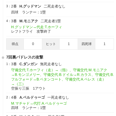
2番
H.グッドマン
二死走者なし
3：
四球 ランナー：1塁
3番
M.モニアク
二死走者1塁
4：
H.グッドマン→代走:T.ホーフィ
レフトフライ 攻撃終了
得点
0
ヒット
1
四死球
1
7回裏パドレスの攻撃
3番
C.ダンガン
無死走者なし
1：
守備交代:T.ホーフィ（走）→（指）、守備交代:M.モニアク
→B.モンゴメリー、守備交代:B.ドイル→R.カラス、守備交代:B.
フルフォード→B.ベタンコート、守備交代:A.ペレス（走）
→（三）
空振り三振 1アウト
4番
A.ベルドゥーゴ
一死走者なし
2：
M.マチャド→代打:A.ベルドゥーゴ
四球 ランナー：1塁