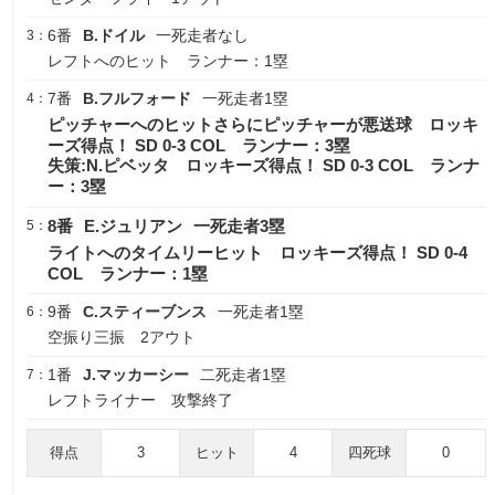
6番
B.ドイル
一死走者なし
3：
レフトへのヒット ランナー：1塁
7番
B.フルフォード
一死走者1塁
4：
ピッチャーへのヒットさらにピッチャーが悪送球 ロッキ
ーズ得点！ SD 0-3 COL ランナー：3塁
失策:N.ピベッタ ロッキーズ得点！ SD 0-3 COL ランナ
ー：3塁
8番
E.ジュリアン
一死走者3塁
5：
ライトへのタイムリーヒット ロッキーズ得点！ SD 0-4
COL ランナー：1塁
9番
C.スティーブンス
一死走者1塁
6：
空振り三振 2アウト
1番
J.マッカーシー
二死走者1塁
7：
レフトライナー 攻撃終了
得点
3
ヒット
4
四死球
0