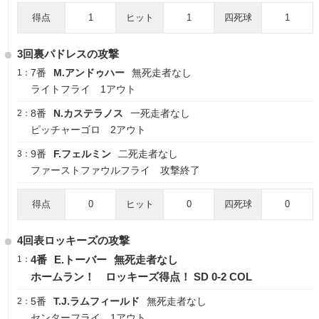
得点
1
ヒット
1
四死球
1
3回裏パドレスの攻撃
7番
M.アンドゥハー
無死走者なし
1：
ライトフライ 1アウト
8番
N.カステラノス
一死走者なし
2：
ピッチャーゴロ 2アウト
9番
F.フェルミン
二死走者なし
3：
ファーストファウルフライ 攻撃終了
得点
0
ヒット
0
四死球
0
4回表ロッキーズの攻撃
4番
E.トーバー
無死走者なし
1：
ホームラン！ ロッキーズ得点！ SD 0-2 COL
5番
T.J.ラムフィールド
無死走者なし
2：
センターフライ 1アウト