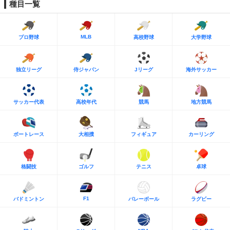
種目一覧
MLB
プロ野球
高校野球
大学野球
独立リーグ
侍ジャパン
Jリーグ
海外サッカー
サッカー代表
高校年代
競馬
地方競馬
ボートレース
大相撲
フィギュア
カーリング
格闘技
ゴルフ
テニス
卓球
F1
バドミントン
バレーボール
ラグビー