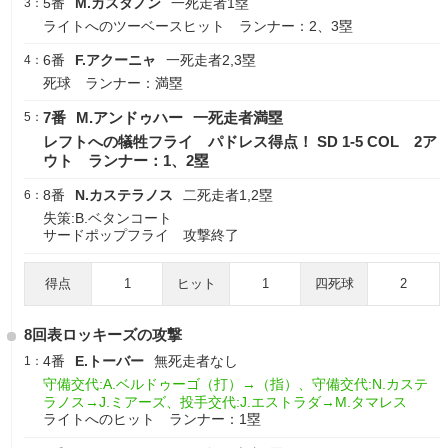
5番
M.カスタノン
一死走者1塁
3：
ライトへのツーベースヒット ランナー：2、3塁
6番
F.アクーニャ
一死走者2,3塁
4：
死球 ランナー：満塁
7番
M.アンドゥハー
一死走者満塁
5：
レフトへの犠牲フライ パドレス得点！ SD 1-5 COL 2ア
ウト ランナー：1、2塁
8番
N.カステラノス
二死走者1,2塁
6：
失策:B.ベタンコート
サードポップフライ 攻撃終了
得点
1
ヒット
1
四死球
2
8回表ロッキーズの攻撃
4番
E.トーバー
無死走者なし
1：
守備交代:A.ベルドゥーゴ（打）→（指）、守備交代:N.カステ
ラノス→J.ミアーズ、投手交代:J.エストラダ→M.タマレス
ライトへのヒット ランナー：1塁