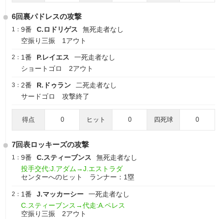
6回裏パドレスの攻撃
9番
C.ロドリゲス
無死走者なし
1：
空振り三振 1アウト
1番
P.レイエス
一死走者なし
2：
ショートゴロ 2アウト
2番
R.ドゥラン
二死走者なし
3：
サードゴロ 攻撃終了
得点
0
ヒット
0
四死球
0
7回表ロッキーズの攻撃
9番
C.スティーブンス
無死走者なし
1：
投手交代:J.アダム→J.エストラダ
センターへのヒット ランナー：1塁
1番
J.マッカーシー
一死走者なし
2：
C.スティーブンス→代走:A.ペレス
空振り三振 2アウト