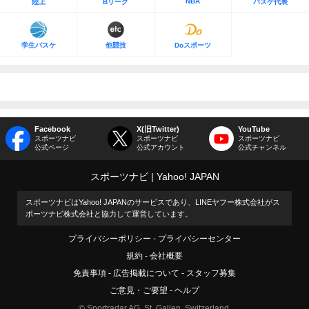
NBA
陸上
Bリーグ
バスケ代表
学生バスケ
他競技
Doスポーツ
Facebook
X(旧Twitter)
YouTube
スポーツナビ
スポーツナビ
スポーツナビ
公式ページ
公式アカウント
公式チャンネル
スポーツナビ
Yahoo! JAPAN
スポーツナビはYahoo! JAPANのサービスであり、LINEヤフー株式会社がス
ポーツナビ株式会社と協力して運営しています。
プライバシーポリシー
プライバシーセンター
規約
会社概要
免責事項
広告掲載について
スタッフ募集
ご意見・ご要望
ヘルプ
© Sportradar AG, St. Gallen, Switzerland.