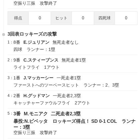
空振り三振 攻撃終了
得点
0
ヒット
0
四死球
0
3回表ロッキーズの攻撃
8番
E.ジュリアン
無死走者なし
1：
四球 ランナー：1塁
9番
C.スティーブンス
無死走者1塁
2：
ライトフライ 1アウト
1番
J.マッカーシー
一死走者1塁
3：
ファーストへのツーベースヒット ランナー：2、3塁
2番
H.グッドマン
一死走者2,3塁
4：
キャッチャーファウルフライ 2アウト
3番
M.モニアク
二死走者2,3塁
5：
暴投:N.ピベッタ ロッキーズ得点！ SD 0-1 COL ランナ
ー：3塁
空振り三振 攻撃終了