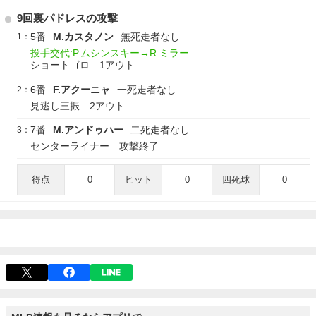
9回裏パドレスの攻撃
5番
M.カスタノン
無死走者なし
1：
投手交代:P.ムシンスキー→R.ミラー
ショートゴロ 1アウト
6番
F.アクーニャ
一死走者なし
2：
見逃し三振 2アウト
7番
M.アンドゥハー
二死走者なし
3：
センターライナー 攻撃終了
得点
0
ヒット
0
四死球
0