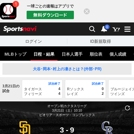
一球ごとの速報はアプリで
閉じる
sports
検索
通知
i
ログイン
ID新規取得
MLBトップ
日程・結果
日本人選手
順位表
個人成績
大谷･岡本･村上の凄さとは？(外部･PR)
試合終了
試合終了
3月21日の
4
0
タイガース
Rソックス
ブルージェイ
試合
4
2
フィリーズ
レイズ
ツインズ
オープン戦カクタスリーグ
3月21日（土）10:10
ピオリア・スポーツ・コンプレックス
3
-
9