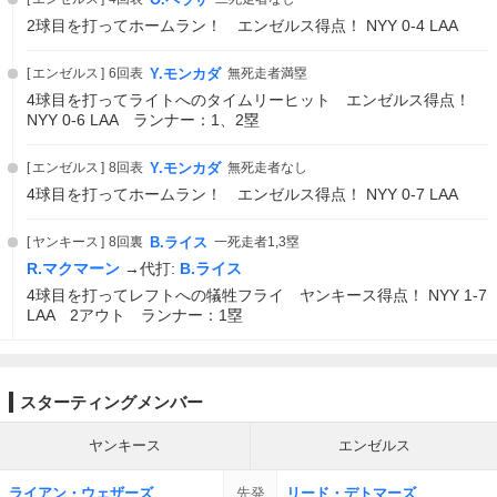
2球目を打ってホームラン！ エンゼルス得点！ NYY 0-4 LAA
エンゼルス
6回表
Y.モンカダ
無死走者満塁
4球目を打ってライトへのタイムリーヒット エンゼルス得点！
NYY 0-6 LAA ランナー：1、2塁
エンゼルス
8回表
Y.モンカダ
無死走者なし
4球目を打ってホームラン！ エンゼルス得点！ NYY 0-7 LAA
ヤンキース
8回裏
B.ライス
一死走者1,3塁
R.マクマーン
→代打:
B.ライス
4球目を打ってレフトへの犠牲フライ ヤンキース得点！ NYY 1-7
LAA 2アウト ランナー：1塁
スターティングメンバー
ヤンキース
エンゼルス
ライアン・ウェザーズ
先発
リード・デトマーズ