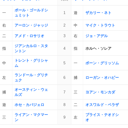
ポール・ゴールドシ
一
1
遊
ザカリー・ネト
ュミット
右
アーロン・ジャッジ
2
中
マイク・トラウト
二
アメド・ロサリオ
3
右
ジョ・アデル
ジアンカルロ・スタ
指
4
指
ホルヘ・ソレア
ントン
トレント・グリシャ
中
5
一
ボーン・グリッソム
ム
ランドール・グリチ
左
6
捕
ローガン・オハピー
ュク
オースティン・ウェ
捕
7
三
ヨアン・モンカダ
ルズ
遊
ホセ・カバジェロ
8
二
オスワルド・ペラザ
ライアン・マクマー
ブライス・テオドシ
三
9
左
ン
オ