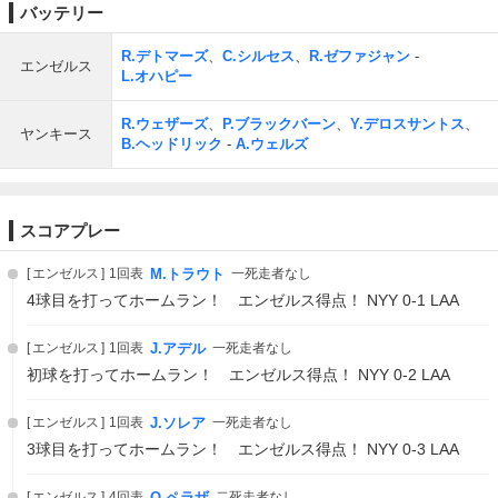
バッテリー
R.デトマーズ
、
C.シルセス
、
R.ゼファジャン
-
エンゼルス
L.オハピー
R.ウェザーズ
、
P.ブラックバーン
、
Y.デロスサントス
、
ヤンキース
B.ヘッドリック
-
A.ウェルズ
スコアプレー
エンゼルス
1回表
M.トラウト
一死走者なし
4球目を打ってホームラン！ エンゼルス得点！ NYY 0-1 LAA
エンゼルス
1回表
J.アデル
一死走者なし
初球を打ってホームラン！ エンゼルス得点！ NYY 0-2 LAA
エンゼルス
1回表
J.ソレア
一死走者なし
3球目を打ってホームラン！ エンゼルス得点！ NYY 0-3 LAA
エンゼルス
4回表
O.ペラザ
二死走者なし