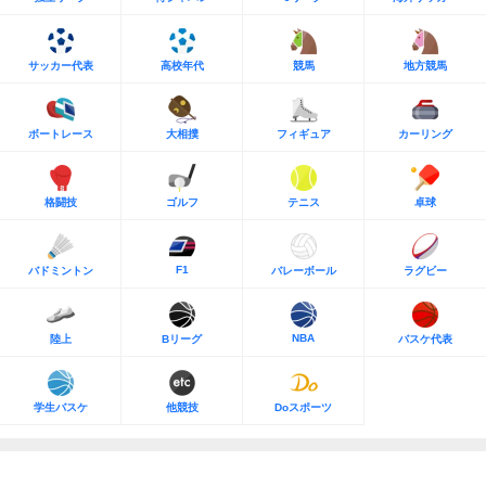
サッカー代表
高校年代
競馬
地方競馬
ボートレース
大相撲
フィギュア
カーリング
格闘技
ゴルフ
テニス
卓球
F1
バドミントン
バレーボール
ラグビー
NBA
陸上
Bリーグ
バスケ代表
学生バスケ
他競技
Doスポーツ