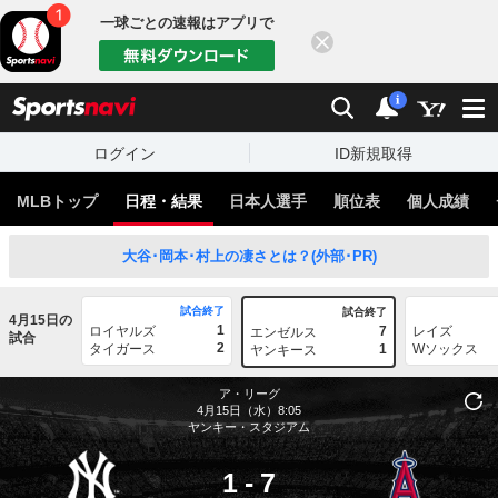
一球ごとの速報はアプリで
閉じる
sports
検索
通知
i
ログイン
ID新規取得
MLBトップ
日程・結果
日本人選手
順位表
個人成績
大谷･岡本･村上の凄さとは？(外部･PR)
試合終了
試合終了
4月15日の
1
ロイヤルズ
7
レイズ
エンゼルス
試合
2
タイガース
1
Wソックス
ヤンキース
ア・リーグ
4月15日（水）8:05
ヤンキー・スタジアム
1
-
7