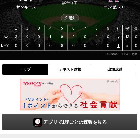
試合終了
ヤンキース
エンゼルス
通知
1
2
3
4
5
6
7
8
9
計
安
失
3
0
0
1
0
2
0
1
0
7
12
0
LAA
0
0
0
0
0
0
0
1
0
1
5
0
NYY
2026/4/29 11:41
トップ
テキスト速報
出場成績
アプリで1球ごとの速報を見る