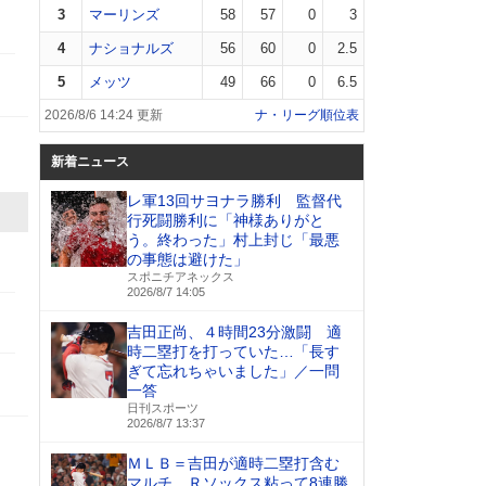
3
マーリンズ
58
57
0
3
4
ナショナルズ
56
60
0
2.5
5
メッツ
49
66
0
6.5
2026/8/6 14:24 更新
ナ・リーグ順位表
新着ニュース
レ軍13回サヨナラ勝利 監督代
行死闘勝利に「神様ありがと
う。終わった」村上封じ「最悪
の事態は避けた」
スポニチアネックス
2026/8/7 14:05
吉田正尚、４時間23分激闘 適
時二塁打を打っていた…「長す
ぎて忘れちゃいました」／一問
一答
日刊スポーツ
2026/8/7 13:37
ＭＬＢ＝吉田が適時二塁打含む
マルチ、Ｒソックス粘って8連勝