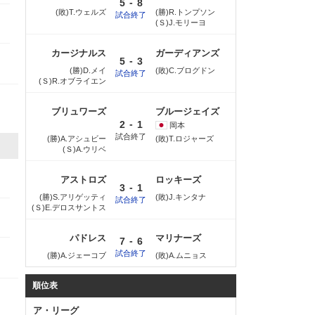
-
5
8
(敗)T.ウェルズ
(勝)R.トンプソン
試合終了
(Ｓ)J.モリーヨ
カージナルス
ガーディアンズ
-
5
3
(勝)D.メイ
(敗)C.ブログドン
試合終了
(Ｓ)R.オブライエン
ブリュワーズ
ブルージェイズ
-
2
1
岡本
試合終了
(勝)A.アシュビー
(敗)T.ロジャーズ
(Ｓ)A.ウリベ
アストロズ
ロッキーズ
-
3
1
(勝)S.アリゲッティ
(敗)J.キンタナ
試合終了
(Ｓ)E.デロスサントス
パドレス
マリナーズ
-
7
6
試合終了
(勝)A.ジェーコブ
(敗)A.ムニョス
順位表
ア・リーグ