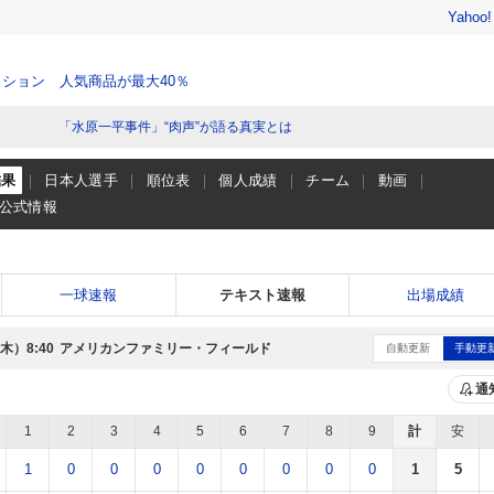
Yahoo
ション 人気商品が最大40％
「水原一平事件」“肉声”が語る真実とは
結果
日本人選手
順位表
個人成績
チーム
動画
公式情報
一球速報
テキスト速報
出場成績
（木）
アメリカンファミリー・フィールド
8:40
自動更新
手動更
通
1
2
3
4
5
6
7
8
9
計
安
1
0
0
0
0
0
0
0
0
1
5