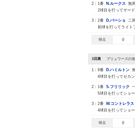
2：
1番
N.ルークス
無
2球目を打ってサードゴ
3：
2番
D.バーショ
二
初球を打ってライト
得点
0
3回裏
ブリュワーズの
1：
9番
D.ハミルトン
4球目を打ってセカン
2：
1番
S.フリリック
5球目を打ってショー
3：
2番
W.コントレラス
4球目を打ってショ
得点
0