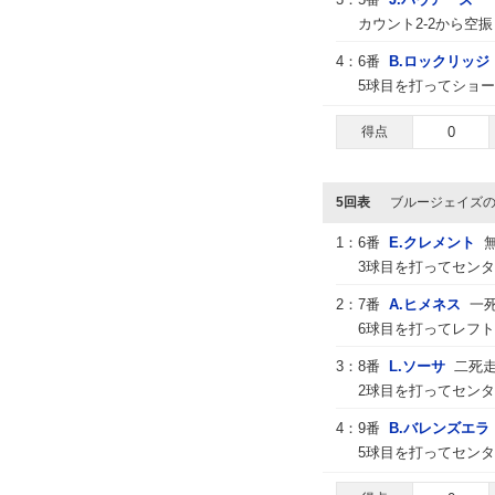
カウント2-2から空
4：
6番
B.ロックリッジ
5球目を打ってショ
得点
0
5回表
ブルージェイズ
1：
6番
E.クレメント
3球目を打ってセンタ
2：
7番
A.ヒメネス
一
6球目を打ってレフ
3：
8番
L.ソーサ
二死
2球目を打ってセン
4：
9番
B.バレンズエラ
5球目を打ってセン