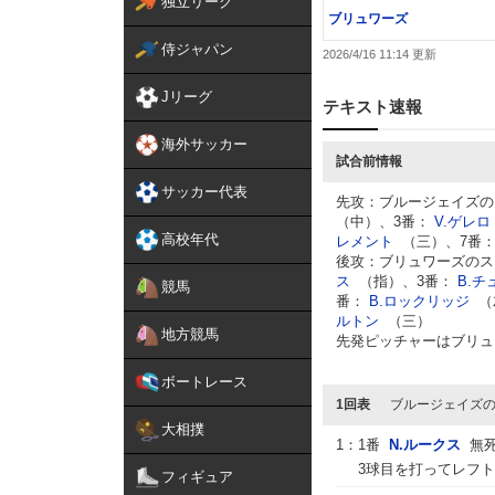
独立リーグ
ブリュワーズ
侍ジャパン
2026/4/16 11:14
Jリーグ
テキスト速報
海外サッカー
試合前情報
サッカー代表
先攻：ブルージェイズの
（中）、3番：
V.ゲレ
高校年代
レメント
（三）、7番
後攻：ブリュワーズのス
ス
（指）、3番：
B.チ
競馬
番：
B.ロックリッジ
（
ルトン
（三）
地方競馬
先発ピッチャーはブリュ
ボートレース
1回表
ブルージェイズ
大相撲
1：
1番
N.ルークス
無
3球目を打ってレフト
フィギュア