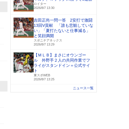
ロイター
2026/8/7 13:30
吉田正尚一問一答 2安打で激闘
13回V貢献 「誰も悲観していな
い」「夏打たないと仕事減る」
と笑顔満開
スポニチアネックス
2026/8/7 13:29
【ＭＬＢ】まさにオウンゴー
ル 外野手２人の共同作業でフ
ライがスタンドイン＝公式サイ
ト
東スポWEB
2026/8/7 13:25
ニュース一覧