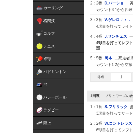
2：
2番
D.バーショ
一
カーリング
カウント3-1から四
3：
3番
V.ゲレロＪｒ．
格闘技
4球目を打ってライト
ゴルフ
4：
4番
J.サンチェス
一
4球目を打ってレフトへ
テニス
塁
5：
5番
岡本
二死走者1
卓球
カウント1-2から空
バドミントン
得点
1
F1
1回裏
ブリュワーズの
バレーボール
1：
1番
S.フリリック
ラグビー
3球目を打ってサー
陸上
2：
2番
W.コントレラス
6球目を打ってレフ