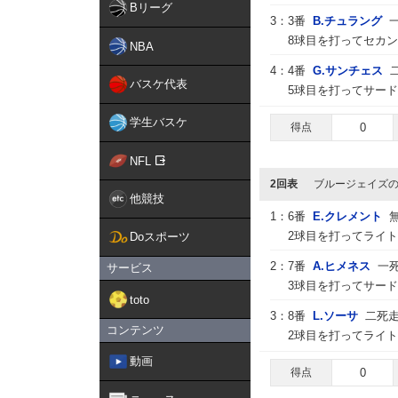
Bリーグ
3：
3番
B.チュラング
8球目を打ってセカン
NBA
4：
4番
G.サンチェス
バスケ代表
5球目を打ってサー
学生バスケ
得点
0
NFL
2回表
ブルージェイズ
他競技
1：
6番
E.クレメント
2球目を打ってライト
Doスポーツ
2：
7番
A.ヒメネス
一
サービス
3球目を打ってサード
toto
3：
8番
L.ソーサ
二死
コンテンツ
2球目を打ってライ
動画
得点
0