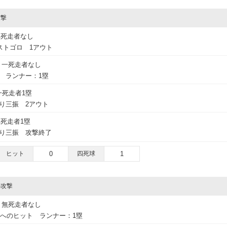
攻撃
無死走者なし
ストゴロ 1アウト
一死走者なし
球 ランナー：1塁
一死走者1塁
振り三振 2アウト
死走者1塁
振り三振 攻撃終了
ヒット
0
四死球
1
の攻撃
無死走者なし
トへのヒット ランナー：1塁