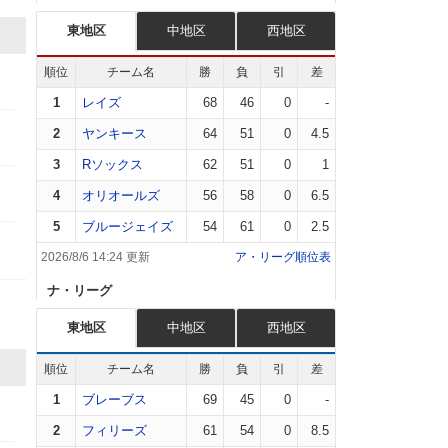
東地区
中地区
西地区
順位
チーム名
勝
負
引
差
1
レイズ
68
46
0
-
2
ヤンキース
64
51
0
4.5
3
Rソックス
62
51
0
1
4
オリオールズ
56
58
0
6.5
5
ブルージェイズ
54
61
0
2.5
2026/8/6 14:24 更新
ア・リーグ順位表
ナ・リーグ
東地区
中地区
西地区
順位
チーム名
勝
負
引
差
1
ブレーブス
69
45
0
-
2
フィリーズ
61
54
0
8.5