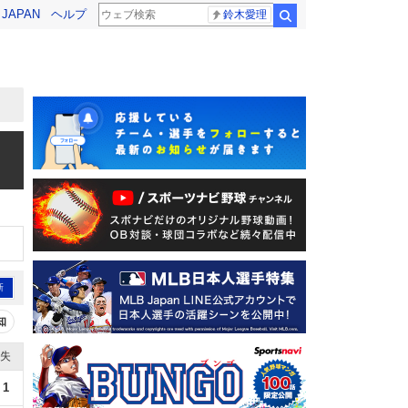
! JAPAN
ヘルプ
鈴木愛理
検索
新
知
失
1