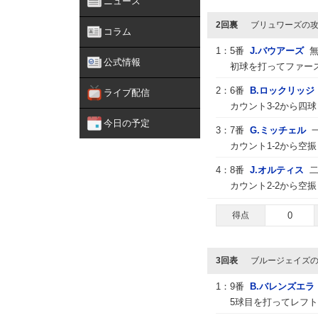
ニュース
2回裏
ブリュワーズの
コラム
1：
5番
J.バウアーズ
公式情報
初球を打ってファー
2：
6番
B.ロックリッジ
ライブ配信
カウント3-2から四
今日の予定
3：
7番
G.ミッチェル
カウント1-2から空
4：
8番
J.オルティス
二
カウント2-2から空
得点
0
3回表
ブルージェイズ
1：
9番
B.バレンズエラ
5球目を打ってレフ