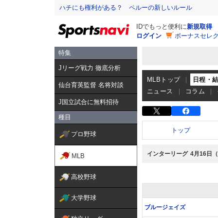
ハチにも権利がある？ ペルーの新しいルール
IDでもっと便利に
新規取得
ログイン
ボーナスセレク
特集
Jリーグ戦力 徹底分析
MLBトップ
日程・
仙台育英監督 名将対談
ニュース
コラム
J国立試合に無料招待
種目
トップ
プロ野球
インターリーグ
4月16日
MLB
高校野球
大学野球
ブルージェイズ