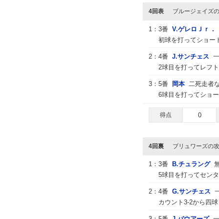
4回表
ブルージェイズ
1：
3番
V.ゲレロＪｒ．
初球を打ってショー
2：
4番
J.サンチェス
2球目を打ってレフト
3：
5番
岡本
二死走者
6球目を打ってショ
得点
0
4回裏
ブリュワーズの
1：
3番
B.チュラング
5球目を打ってセンタ
2：
4番
G.サンチェス
カウント3-2から四
3：
5番
J.バウアーズ
一