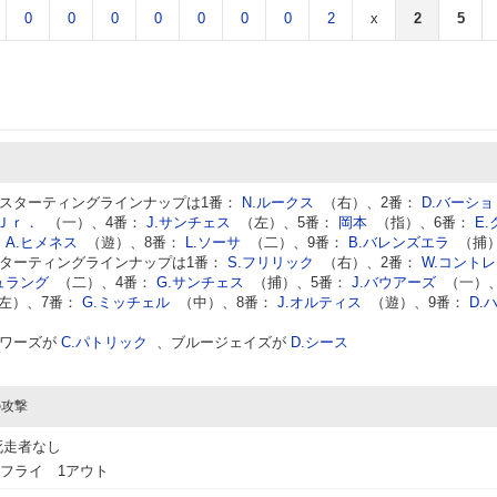
0
0
0
0
0
0
0
2
x
2
5
スターティングラインナップは1番：
N.ルークス
（右）、2番：
D.バーショ
ロＪｒ．
（一）、4番：
J.サンチェス
（左）、5番：
岡本
（指）、6番：
E.
：
A.ヒメネス
（遊）、8番：
L.ソーサ
（二）、9番：
B.バレンズエラ
（捕
ターティングラインナップは1番：
S.フリリック
（右）、2番：
W.コント
ュラング
（二）、4番：
G.サンチェス
（捕）、5番：
J.バウアーズ
（一）
左）、7番：
G.ミッチェル
（中）、8番：
J.オルティス
（遊）、9番：
D.
ワーズが
C.パトリック
、ブルージェイズが
D.シース
の攻撃
死走者なし
フライ 1アウト