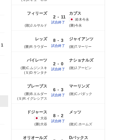
フィリーズ
カブス
-
2
11
鈴木
今永
試合終了
(敗)J.ルサルド
(勝)今永
レッズ
ジャイアンツ
-
8
3
1
試合終了
(勝)R.ラウダー
(敗)T.マーリー
パイレーツ
ナショナルズ
-
2
0
(勝)C.ムジンスキ
(敗)J.アービン
試合終了
(Ｓ)D.サンタナ
ブレーブス
マーリンズ
-
6
3
(勝)B.エルダー
(敗)C.パダック
試合終了
(Ｓ)R.イグレシアス
ドジャース
メッツ
-
8
2
大谷
試合終了
(勝)大谷
(敗)C.ホームズ
オリオールズ
Dバックス