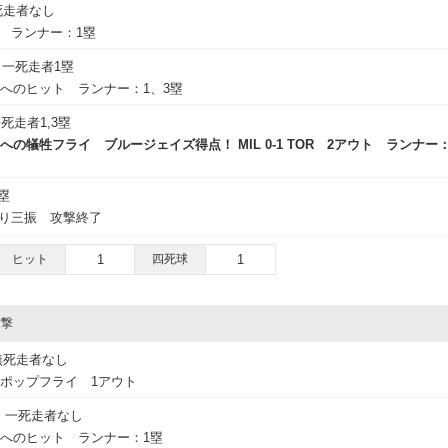
死走者なし
球 ランナー：1塁
一死走者1塁
へのヒット ランナー：1、3塁
死走者1,3塁
の犠牲フライ ブルージェイズ得点！ MIL 0-1 TOR 2アウト ランナー：
塁
振り三振 攻撃終了
ヒット
1
四死球
1
攻撃
無死走者なし
ドポップフライ 1アウト
一死走者なし
トへのヒット ランナー：1塁