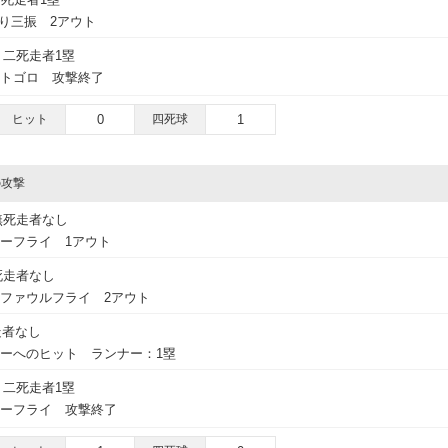
振り三振 2アウト
二死走者1塁
ートゴロ 攻撃終了
ヒット
0
四死球
1
の攻撃
無死走者なし
ーフライ 1アウト
死走者なし
トファウルフライ 2アウト
走者なし
ターへのヒット ランナー：1塁
二死走者1塁
ターフライ 攻撃終了