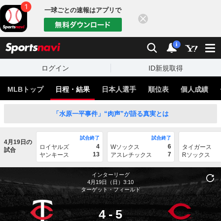
一球ごとの速報はアプリで
閉じる
sports
検索
通知
i
ログイン
ID新規取得
MLBトップ
日程・結果
日本人選手
順位表
個人成績
「水原一平事件」“肉声”が語る真実とは
試合終了
試合終了
4月19日の
4
6
ロイヤルズ
Wソックス
タイガース
試合
13
7
ヤンキース
アスレチックス
Rソックス
インターリーグ
4月19日（日）3:10
ターゲット・フィールド
4
-
5