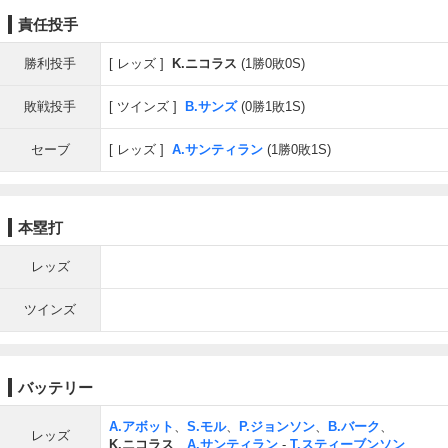
責任投手
勝利投手
レッズ
K.ニコラス
(1勝0敗0S)
敗戦投手
ツインズ
B.サンズ
(0勝1敗1S)
セーブ
レッズ
A.サンティラン
(1勝0敗1S)
本塁打
レッズ
ツインズ
バッテリー
A.アボット
、
S.モル
、
P.ジョンソン
、
B.バーク
、
レッズ
K.ニコラス
、
A.サンティラン
-
T.スティーブンソン