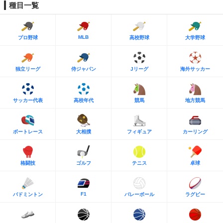
種目一覧
MLB
プロ野球
高校野球
大学野球
独立リーグ
侍ジャパン
Jリーグ
海外サッカー
サッカー代表
高校年代
競馬
地方競馬
ボートレース
大相撲
フィギュア
カーリング
格闘技
ゴルフ
テニス
卓球
F1
バドミントン
バレーボール
ラグビー