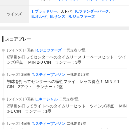
T.ブラッドリー
、
J.トパ
、
K.ファンダーバーク
、
ツインズ
E.オルゼ
、
B.サンズ
-
R.ジェファーズ
スコアプレー
ツインズ
1回裏
R.ジェファーズ
一死走者1,2塁
6球目を打ってセンターへのタイムリースリーベースヒット ツイ
ンズ得点！ MIN 2-0 CIN ランナー：3塁
レッズ
2回表
T.スティーブンソン
一死走者2,3塁
初球を打ってセンターへの犠牲フライ レッズ得点！ MIN 2-1
CIN 2アウト ランナー：2塁
ツインズ
3回裏
L.キーシャル
二死走者2塁
2球目を打ってライトへのタイムリーヒット ツインズ得点！ MIN
3-1 CIN ランナー：1塁
レッズ
4回表
T.スティーブンソン
二死走者3塁