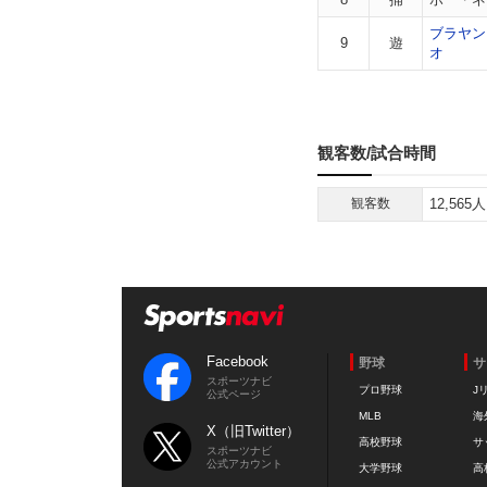
ブラヤン
9
遊
オ
観客数/試合時間
観客数
12,565人
Facebook
野球
サ
スポーツナビ
プロ野球
J
公式ページ
MLB
海
X（旧Twitter）
高校野球
サ
スポーツナビ
公式アカウント
大学野球
高