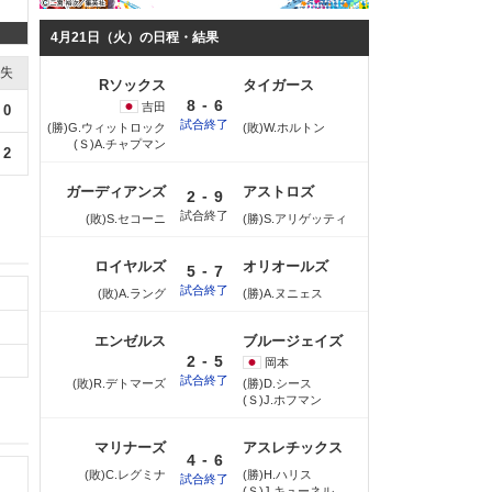
4月21日（火）の日程・結果
失
Rソックス
タイガース
-
8
6
吉田
0
試合終了
(勝)G.ウィットロック
(敗)W.ホルトン
(Ｓ)A.チャプマン
2
ガーディアンズ
アストロズ
-
2
9
試合終了
(敗)S.セコーニ
(勝)S.アリゲッティ
ロイヤルズ
オリオールズ
-
5
7
試合終了
(敗)A.ラング
(勝)A.ヌニェス
エンゼルス
ブルージェイズ
-
2
5
岡本
試合終了
(敗)R.デトマーズ
(勝)D.シース
(Ｓ)J.ホフマン
マリナーズ
アスレチックス
-
4
6
(敗)C.レグミナ
(勝)H.ハリス
試合終了
(Ｓ)J.キューネル