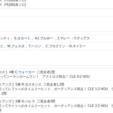
ス
1号(4回表ソロ)
ス
2号(9回表ソロ)
ゲッティ
、
S.オカート
、
AJ.ブルボー
、
J.マレー
-
Y.ディアス
ーニ
、
M.フェスタ
、
T.ヘリン
、
C.ブログドン
-
N.ネイラー
ロズ
4番
C.ウォーカー
二死走者1塁
ってツーランホームラン！ アストロズ得点！ CLE 0-2 HOU
ィアンズ
5番
R.ホスキンス
二死走者1,2塁
打ってレフトへのタイムリーヒット ガーディアンズ得点！ CLE 1-2 HOU 
、2塁
ィアンズ
6番
G.バレラ
二死走者3塁
打ってライトへのタイムリーヒット ガーディアンズ得点！ CLE 2-2 HOU 
塁