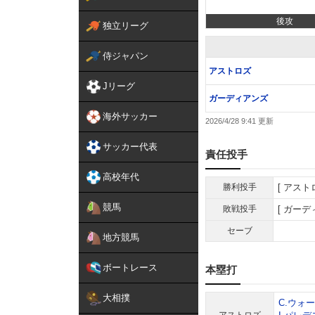
後攻
独立リーグ
侍ジャパン
アストロズ
Jリーグ
ガーディアンズ
海外サッカー
2026/4/28 9:41
サッカー代表
責任投手
高校年代
勝利投手
アスト
競馬
敗戦投手
ガーデ
セーブ
地方競馬
ボートレース
本塁打
大相撲
C.ウォ