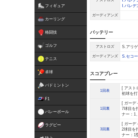
アストロズ
I.パレデ
フィギュア
I.パレデ
ガーディアンズ
カーリング
バッテリー
格闘技
ゴルフ
アストロズ
S.アリ
ガーディアンズ
S.セコ
テニス
卓球
スコアプレー
バドミントン
アスト
1回表
初球を打
F1
ガーデ
1回裏
7球目を
バレーボール
ナー：1
ガーデ
ラグビー
3回裏
2球目を
ナー：1