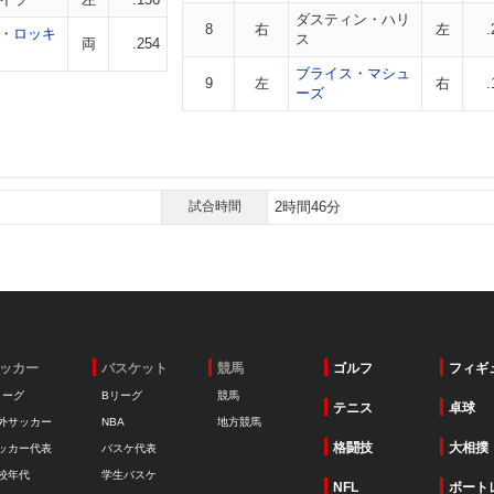
ダスティン・ハリ
8
右
左
.
・ロッキ
ス
両
.254
ブライス・マシュ
9
左
右
.
ーズ
試合時間
2時間46分
ッカー
バスケット
競馬
ゴルフ
フィギ
リーグ
Bリーグ
競馬
テニス
卓球
外サッカー
NBA
地方競馬
格闘技
大相撲
ッカー代表
バスケ代表
校年代
学生バスケ
NFL
ボート