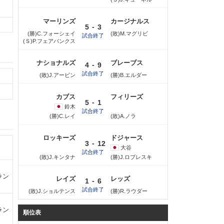
マーリンズ
カージナルス
-
5
3
(勝)C.フォーシェイ
(敗)M.マグリビ
試合終了
(Ｓ)P.フェアバンクス
ナショナルズ
ブレーブス
-
4
9
試合終了
(敗)J.アービン
(勝)B.エルダー
カブス
フィリーズ
-
5
1
鈴木
試合終了
(勝)C.レイ
(敗)A.ノラ
ロッキーズ
ドジャース
-
3
12
大谷
試合終了
(敗)J.キンタナ
(勝)J.ロブレスキ
ラン
レイズ
レッズ
-
1
6
試合終了
(敗)J.ショルテンス
(勝)R.ラウダー
ラン
順位表