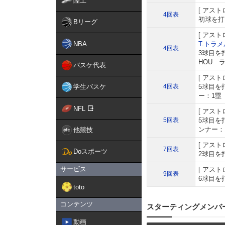
陸上
アスト
4回表
初球を打
Bリーグ
アスト
NBA
T.トラメ
4回表
3球目を
HOU 
バスケ代表
アスト
学生バスケ
4回表
5球目を
ー：1塁
NFL
アスト
5回表
5球目を
ンナー：
他競技
アスト
7回表
Doスポーツ
2球目を
サービス
アスト
9回表
6球目を
toto
コンテンツ
スターティングメンバ
動画