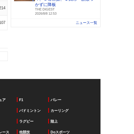
かずに降板
214
THE DIGEST
2026/8/8 12:53
107
ニュース一覧
ュア
F1
バレー
バドミントン
カーリング
ラグビー
陸上
レース
他競技
Doスポーツ