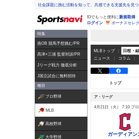
社会課題に挑む活動を知って、共感できる支援先を見つ
IDでもっと便利に
新規取得
ログイン
ボーナスセレク
特集
燕OB 競馬予想挑む/PR
MLBトップ
日程・
髙津×三浦 監督対談/PR
ニュース
コラム
Jリーグ戦力 徹底分析
J国立試合に無料招待
トップ
種目
プロ野球
ア・リーグ
4月21日（火）
7:10
プロ
MLB
高校野球
ガーディアン
大学野球