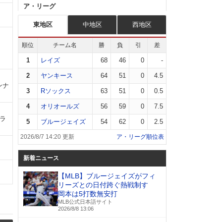
ア・リーグ
東地区
中地区
西地区
順位
チーム名
勝
負
引
差
1
レイズ
68
46
0
-
2
ヤンキース
64
51
0
4.5
ンナ
3
Rソックス
63
51
0
0.5
4
オリオールズ
56
59
0
7.5
 ラ
5
ブルージェイズ
54
62
0
2.5
2026/8/7 14:20 更新
ア・リーグ順位表
新着ニュース
【MLB】ブルージェイズがフィ
リーズとの日付跨ぐ熱戦制す
岡本は5打数無安打
MLB公式日本語サイト
2026/8/8 13:06