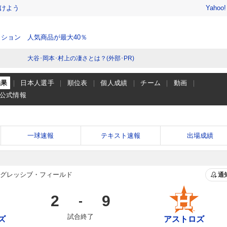
けよう
Yahoo
ション 人気商品が最大40％
大谷･岡本･村上の凄さとは？(外部･PR)
結果
日本人選手
順位表
個人成績
チーム
動画
公式情報
一球速報
テキスト速報
出場成績
グレッシブ・フィールド
通
2
9
-
試合終了
ズ
アストロズ