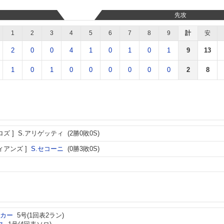
先攻
1
2
3
4
5
6
7
8
9
計
安
2
0
0
4
1
0
1
0
1
9
13
1
0
1
0
0
0
0
0
0
2
8
ロズ
S.アリゲッティ
(2勝0敗0S)
ィアンズ
S.セコーニ
(0勝3敗0S)
ーカー
5号(1回表2ラン)