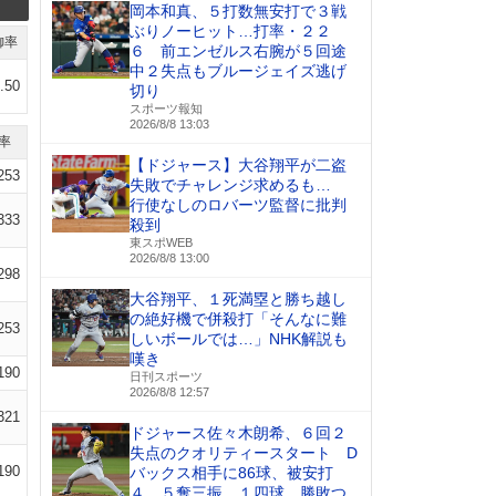
岡本和真、５打数無安打で３戦
ぶりノーヒット…打率・２２
御率
６ 前エンゼルス右腕が５回途
中２失点もブルージェイズ逃げ
.50
切り
スポーツ報知
2026/8/8 13:03
率
【ドジャース】大谷翔平が二盗
253
失敗でチャレンジ求めるも…
行使なしのロバーツ監督に批判
333
殺到
東スポWEB
2026/8/8 13:00
298
大谷翔平、１死満塁と勝ち越し
の絶好機で併殺打「そんなに難
253
しいボールでは…」NHK解説も
嘆き
190
日刊スポーツ
2026/8/8 12:57
321
ドジャース佐々木朗希、６回２
失点のクオリティースタート D
190
バックス相手に86球、被安打
４、５奪三振、１四球 勝敗つ