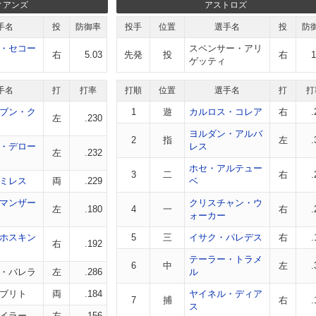
ィアンズ
アストロズ
手名
投
防御率
投手
位置
選手名
投
防
・セコー
スペンサー・アリ
右
5.03
先発
投
右
1
ゲッティ
手名
打
打率
打順
位置
選手名
打
打
ブン・ク
1
遊
カルロス・コレア
右
.
左
.230
ヨルダン・アルバ
2
指
左
.
・デロー
レス
左
.232
ホセ・アルテュー
3
二
右
.
ミレス
両
.229
ベ
マンザー
クリスチャン・ウ
左
.180
4
一
右
.
ォーカー
ホスキン
5
三
イサク・パレデス
右
.
右
.192
テーラー・トラメ
6
中
左
.
・バレラ
左
.286
ル
ブリト
両
.184
ヤイネル・ディア
7
捕
右
.
ス
イラー
左
.156