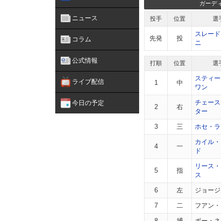
ガーデ
ニュース
投手
位置
選
スレード
先発
投
コラム
ニ
公式情報
打順
位置
選
スティー
ライブ配信
1
中
ワン
チェース
今日の予定
2
右
ター
3
三
ホセ・ラ
カイル・
4
一
ド
リース・
5
指
ス
6
左
ジョージ
7
二
フアン・
8
捕
ボー・ネ