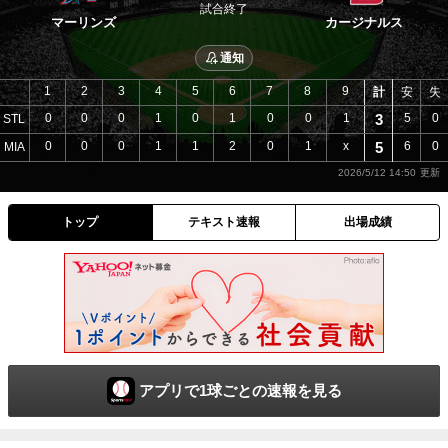
試合終了
マーリンズ
カージナルス
通知
1
2
3
4
5
6
7
8
9
計
安
失
0
0
0
1
0
1
0
0
1
3
5
0
STL
0
0
0
1
1
2
0
1
x
5
6
0
MIA
2026/5/12 14:50
トップ
テキスト速報
出場成績
アプリで1球ごとの速報を見る