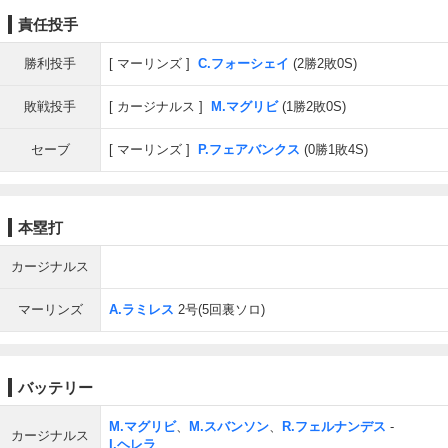
責任投手
勝利投手
マーリンズ
C.フォーシェイ
(2勝2敗0S)
敗戦投手
カージナルス
M.マグリビ
(1勝2敗0S)
セーブ
マーリンズ
P.フェアバンクス
(0勝1敗4S)
本塁打
カージナルス
マーリンズ
A.ラミレス
2号(5回裏ソロ)
バッテリー
M.マグリビ
、
M.スバンソン
、
R.フェルナンデス
-
カージナルス
I.ヘレラ