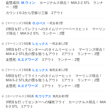
盗塁成功:
M.ウィン
カージナルス得点！ MIA 2-2 STL ランナ
ー：3塁
カウント0-2から空振り三振 2アウト
マーリンズ
6回裏
O.ロペス
一死走者1塁
2球目を打ってレフトへのタイムリーツーベースヒット マーリン
ズ得点！ MIA 3-2 STL ランナー：2塁
マーリンズ
6回裏
L.ヒックス
一死走者1,2塁
3球目を打ってセンターへのタイムリーヒット マーリンズ得点！
MIA 4-2 STL先の塁を狙うもアウト 2アウト ランナー：2塁
走塁死:
X.エドワーズ
2アウト ランナー：2塁
マーリンズ
8回裏
L.ヒックス
無死走者1,2塁
5球目を打ってライトへのタイムリーヒット マーリンズ得点！
MIA 5-2 STL先の塁を狙うもアウト 1アウト ランナー：2塁
走塁死:
X.エドワーズ
1アウト ランナー：2塁
カージナルス
9回表
R.ウリアス
無死走者3塁
3球目を打ってセンターへの犠牲フライ カージナルス得点！ MIA
5-3 STL 1アウト