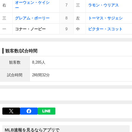
オーウェン・ケイシ
右
7
三
ラモン・ウリアス
ー
三
グレアム・ポーリー
8
左
トーマス・サジェシ
一
コナー・ノービー
9
中
ビクター・スコット
観客数/試合時間
観客数
8,285人
試合時間
2時間32分
MLB速報を見るならアプリで