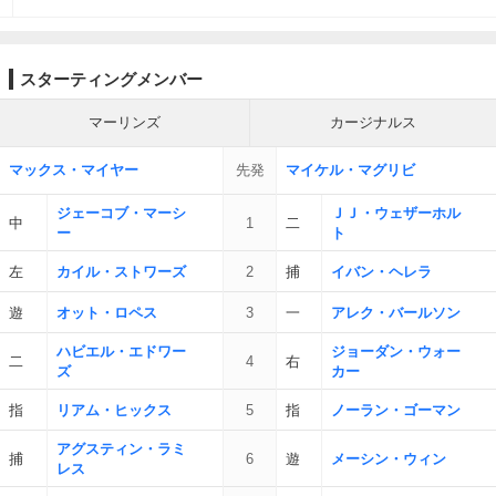
スターティングメンバー
マーリンズ
カージナルス
マックス・マイヤー
先発
マイケル・マグリビ
ジェーコブ・マーシ
ＪＪ・ウェザーホル
中
1
二
ー
ト
左
カイル・ストワーズ
2
捕
イバン・ヘレラ
遊
オット・ロペス
3
一
アレク・バールソン
ハビエル・エドワー
ジョーダン・ウォー
二
4
右
ズ
カー
指
リアム・ヒックス
5
指
ノーラン・ゴーマン
アグスティン・ラミ
捕
6
遊
メーシン・ウィン
レス