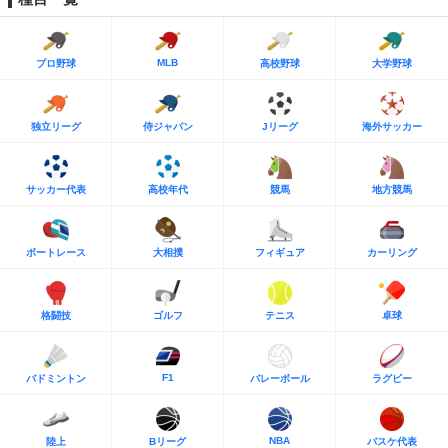
MLB
プロ野球
高校野球
大学野球
独立リーグ
侍ジャパン
Jリーグ
海外サッカー
サッカー代表
高校年代
競馬
地方競馬
ボートレース
大相撲
フィギュア
カーリング
格闘技
ゴルフ
テニス
卓球
F1
バドミントン
バレーボール
ラグビー
NBA
陸上
Bリーグ
バスケ代表