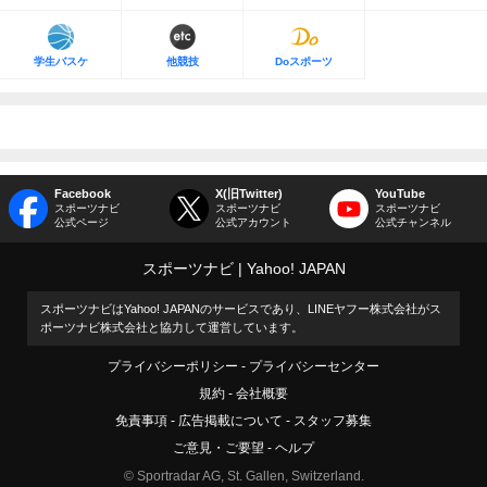
学生バスケ
他競技
Doスポーツ
Facebook
X(旧Twitter)
YouTube
スポーツナビ
スポーツナビ
スポーツナビ
公式ページ
公式アカウント
公式チャンネル
スポーツナビ
Yahoo! JAPAN
スポーツナビはYahoo! JAPANのサービスであり、LINEヤフー株式会社がス
ポーツナビ株式会社と協力して運営しています。
プライバシーポリシー
プライバシーセンター
規約
会社概要
免責事項
広告掲載について
スタッフ募集
ご意見・ご要望
ヘルプ
© Sportradar AG, St. Gallen, Switzerland.