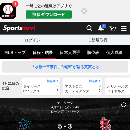
一球ごとの速報はアプリで
閉じる
sports
検索
通知
i
ログイン
ID新規取得
MLBトップ
日程・結果
日本人選手
順位表
個人成績
「水原一平事件」“肉声”が語る真実とは
試合終了
試合終了
4月21日の
6
9
タイガース
アストロズ
オリオールズ
試合
8
2
Rソックス
ガーディアンズ
ロイヤルズ
ナ・リーグ
4月21日（火）7:40
ローンデポ・パーク
5
-
3