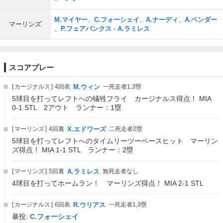
M.マイヤー
、
C.フォーシェイ
、
A.ナーディ
、
A.ベンダー
マーリンズ
、
P.フェアバンクス
-
A.ラミレス
スコアプレー
カージナルス
4回表
M.ウィン
一死走者1,3塁
5球目を打ってレフトへの犠牲フライ カージナルス得点！ MIA
0-1 STL 2アウト ランナー：1塁
マーリンズ
4回裏
X.エドワーズ
二死走者2塁
5球目を打ってレフトへのタイムリーツーベースヒット マーリン
ズ得点！ MIA 1-1 STL ランナー：2塁
マーリンズ
5回裏
A.ラミレス
無死走者なし
4球目を打ってホームラン！ マーリンズ得点！ MIA 2-1 STL
カージナルス
6回表
R.ウリアス
一死走者1,3塁
暴投:
C.フォーシェイ