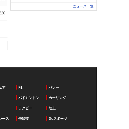
ニュース一覧
226
ュア
F1
バレー
バドミントン
カーリング
ラグビー
陸上
レース
他競技
Doスポーツ