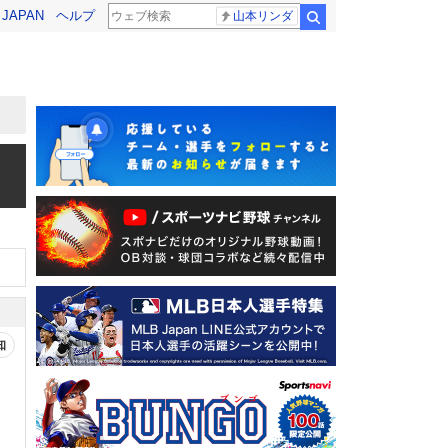
! JAPAN
ヘルプ
山本リンダ
検索
知