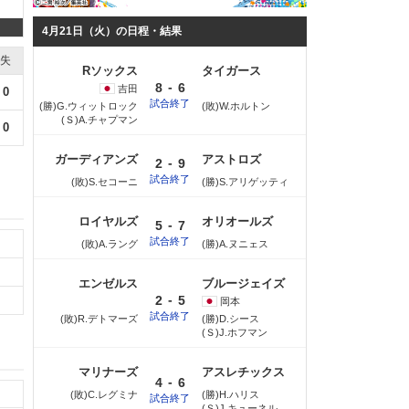
4月21日（火）の日程・結果
失
Rソックス
タイガース
-
8
6
吉田
0
試合終了
(勝)G.ウィットロック
(敗)W.ホルトン
(Ｓ)A.チャプマン
0
ガーディアンズ
アストロズ
-
2
9
試合終了
(敗)S.セコーニ
(勝)S.アリゲッティ
ロイヤルズ
オリオールズ
-
5
7
試合終了
(敗)A.ラング
(勝)A.ヌニェス
エンゼルス
ブルージェイズ
-
2
5
岡本
試合終了
(敗)R.デトマーズ
(勝)D.シース
(Ｓ)J.ホフマン
マリナーズ
アスレチックス
-
4
6
(敗)C.レグミナ
(勝)H.ハリス
試合終了
(Ｓ)J.キューネル