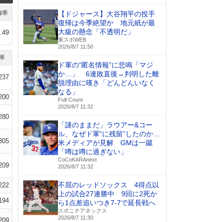
御率
【ドジャース】大谷翔平の投手
復帰は今季絶望か 地元紙が最
大級の懸念「不透明だ」
.49
東スポWEB
2026/8/7 11:50
率
ド軍の“匿名情報”に悲鳴「マジ
か…」 6連敗直後→判明した離
237
脱理由に嘆き「どんどんいなく
なる」
200
Full-Count
2026/8/7 11:32
280
「謎のままだ」ラウアー&コー
ル、なぜド軍“に残留”したのか…
305
米メディアが見解 GMは一蹴
「噂は噂に過ぎない」
CoCoKARAnext
209
2026/8/7 11:32
不屈のレッドソックス 4得点以
222
上の試合27連勝中 9回に2死か
194
ら1点差追いつき7-7で延長戦へ
スポニチアネックス
2026/8/7 11:30
209