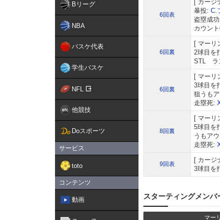
カージ
Bリーグ
暴投:
C
6回表
盗塁成功
NBA
カウント
マーリ
バスケ代表
6回裏
2球目を
STL 
学生バスケ
マーリ
3球目を
NFL
6回裏
狙うもア
走塁死:
他競技
マーリ
5球目を
Doスポーツ
8回裏
うもアウ
走塁死:
サービス
カージ
9回表
toto
3球目を
コンテンツ
スターティングメンバ
動画
マー