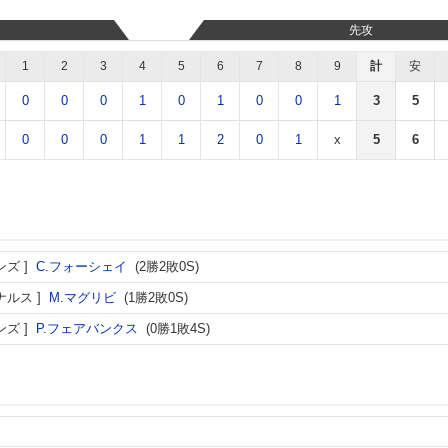
先攻
1
2
3
4
5
6
7
8
9
計
安
0
0
0
1
0
1
0
0
1
3
5
0
0
0
1
1
2
0
1
x
5
6
ンズ
C.フォーシェイ
(2勝2敗0S)
ナルス
M.マグリビ
(1勝2敗0S)
ンズ
P.フェアバンクス
(0勝1敗4S)