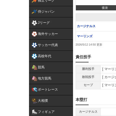
独立リーグ
後攻
侍ジャパン
Jリーグ
カージナルス
海外サッカー
マーリンズ
サッカー代表
2026/5/12 14:50
高校年代
責任投手
競馬
勝利投手
マーリ
敗戦投手
カージ
地方競馬
セーブ
マーリ
ボートレース
本塁打
大相撲
フィギュア
カージナルス