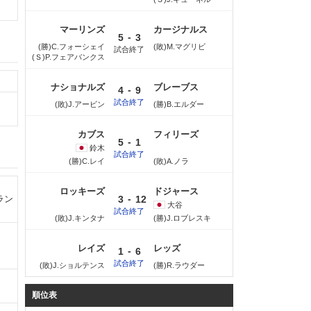
マーリンズ
カージナルス
-
5
3
(勝)C.フォーシェイ
(敗)M.マグリビ
試合終了
(Ｓ)P.フェアバンクス
ナショナルズ
ブレーブス
-
4
9
試合終了
(敗)J.アービン
(勝)B.エルダー
カブス
フィリーズ
-
5
1
鈴木
試合終了
(勝)C.レイ
(敗)A.ノラ
ロッキーズ
ドジャース
-
3
12
ラン
大谷
試合終了
(敗)J.キンタナ
(勝)J.ロブレスキ
レイズ
レッズ
-
1
6
試合終了
(敗)J.ショルテンス
(勝)R.ラウダー
順位表