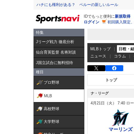
ハチにも権利がある？ ペルーの新しいルール
IDでもっと便利に
新規取得
ログイン
初回購入限定
特集
Jリーグ戦力 徹底分析
MLBトップ
日程・
仙台育英監督 名将対談
ニュース
コラム
J国立試合に無料招待
種目
トップ
プロ野球
ナ・リーグ
MLB
4月21日（火）
7:40
ロー
高校野球
大学野球
マーリンズ