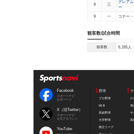
グレアム
8
三
ー
9
一
コナー・
観客数/試合時間
観客数
8,285人
Facebook
野球
サ
スポーツナビ
プロ野球
J
公式ページ
MLB
海
X（旧Twitter）
高校野球
サ
スポーツナビ
公式アカウント
大学野球
高
独立リーグ
YouTube