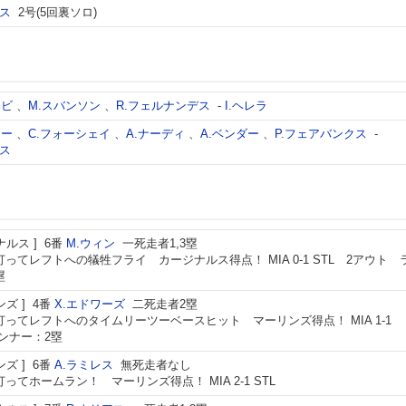
レス
2号(5回裏ソロ)
リビ
、
M.スバンソン
、
R.フェルナンデス
-
I.ヘレラ
ヤー
、
C.フォーシェイ
、
A.ナーディ
、
A.ベンダー
、
P.フェアバンクス
-
レス
ナルス
6番
M.ウィン
一死走者1,3塁
打ってレフトへの犠牲フライ カージナルス得点！ MIA 0-1 STL 2アウト 
塁
ンズ
4番
X.エドワーズ
二死走者2塁
打ってレフトへのタイムリーツーベースヒット マーリンズ得点！ MIA 1-1
ランナー：2塁
ンズ
6番
A.ラミレス
無死走者なし
ってホームラン！ マーリンズ得点！ MIA 2-1 STL