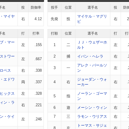
手名
投
防御率
投手
位置
選手名
投
防
・マイヤ
マイケル・マグリ
右
4.12
先発
投
右
2
ビ
手名
打
打率
打順
位置
選手名
打
打
ブ・マー
ＪＪ・ウェザーホ
左
.155
1
二
左
.
ルト
ストワー
2
捕
イバン・ヘレラ
右
.
左
.667
アレク・バールソ
3
一
左
.
ロペス
右
.338
ン
・エドワ
ジョーダン・ウォ
両
.337
4
右
右
.
ーカー
ヒックス
左
.328
ノーラン・ゴーマ
5
指
左
.
ン
ィン・ラ
右
.221
6
遊
メーシン・ウィン
右
.
ン・ケイ
7
三
ラモン・ウリアス
右
.
左
.246
トーマス・サジェ
8
左
右
.