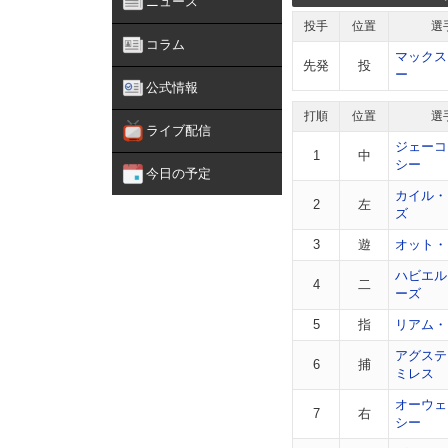
ニュース
投手
位置
選
コラム
マックス
先発
投
ー
公式情報
打順
位置
選
ライブ配信
ジェーコ
1
中
シー
今日の予定
カイル・
2
左
ズ
3
遊
オット・
ハビエル
4
二
ーズ
5
指
リアム・
アグステ
6
捕
ミレス
オーウェ
7
右
シー