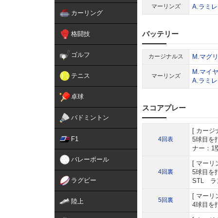
マーリンズ
A.ラミ
カーリング
バッテリー
格闘技
ゴルフ
カージナルス
M.マグ
M.マイ
テニス
マーリンズ
A.ラミ
卓球
スコアプレー
バドミントン
カージ
F1
4回表
5球目を
ナー：1
バレーボール
マーリ
4回裏
5球目を
ラグビー
STL 
マーリ
5回裏
陸上
4球目を打