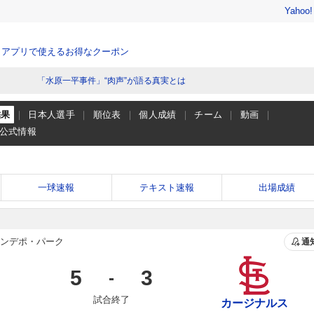
Yahoo
、アプリで使えるお得なクーポン
「水原一平事件」“肉声”が語る真実とは
結果
日本人選手
順位表
個人成績
チーム
動画
公式情報
一球速報
テキスト速報
出場成績
ンデポ・パーク
通
5
3
-
試合終了
カージナルス