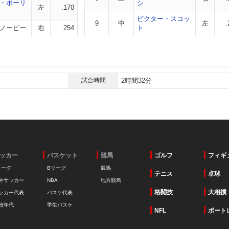
・ポーリ
シ
左
.170
ビクター・スコッ
9
中
左
.
ノービー
右
.254
ト
試合時間
2時間32分
ッカー
バスケット
競馬
ゴルフ
フィギ
リーグ
Bリーグ
競馬
テニス
卓球
外サッカー
NBA
地方競馬
格闘技
大相撲
ッカー代表
バスケ代表
校年代
学生バスケ
NFL
ボート