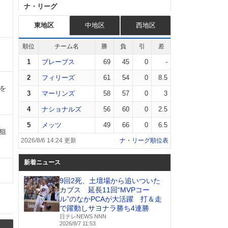
ナ・リーグ
東地区
中地区
西地区
順位
チーム名
勝
負
引
差
1
ブレーブス
69
45
0
-
2
フィリーズ
61
54
0
8.5
塁を
3
マーリンズ
58
57
0
3
4
ナショナルズ
56
60
0
2.5
5
メッツ
49
66
0
6.5
を狙
2026/8/6 14:24 更新
ナ・リーグ順位表
新着ニュース
9回2死、土壇場から追いついた
カブス 延長11回“MVPコー
ル”のなかPCAが大活躍 打＆走
で躍動しサヨナラ勝ち4連勝
日テレNEWS NNN
2026/8/7 11:53