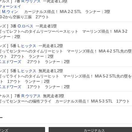
ナルス
7番
R.ウリアス
一死走者1,3塁
.フォーシェイ
:
M.ウィン
カージナルス得点！ MIA 2-2 STL ランナー：3塁
0-2から空振り三振 2アウト
ンズ
3番
O.ロペス
一死走者1塁
打ってレフトへのタイムリーツーベースヒット マーリンズ得点！ MIA 3-2
ランナー：2塁
ンズ
5番
L.ヒックス
一死走者1,2塁
打ってセンターへのタイムリーヒット マーリンズ得点！ MIA 4-2 STL先の
ウト 2アウト ランナー：2塁
X.エドワーズ
2アウト ランナー：2塁
ンズ
5番
L.ヒックス
無死走者1,2塁
打ってライトへのタイムリーヒット マーリンズ得点！ MIA 5-2 STL先の塁
ト 1アウト ランナー：2塁
X.エドワーズ
1アウト ランナー：2塁
ナルス
7番
R.ウリアス
無死走者3塁
打ってセンターへの犠牲フライ カージナルス得点！ MIA 5-3 STL 1アウト
ー
リンズ
カージナルス