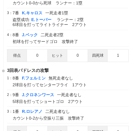
カウント0-0から死球 ランナー：1塁
7番
K.キャロス
一死走者1塁
3：
盗塁成功:
E.トーバー
ランナー：2塁
6球目を打ってライトライナー 2アウト
8番
J.ベック
二死走者2塁
4：
初球を打ってサードゴロ 攻撃終了
得点
0
ヒット
0
四死球
1
3回表パドレスの攻撃
8番
F.フェルミン
無死走者なし
1：
2球目を打ってセンターフライ 1アウト
9番
J.クロネンワース
一死走者なし
2：
5球目を打ってショートゴロ 2アウト
1番
R.ロレアノ
二死走者なし
3：
カウント0-2から空振り三振 攻撃終了