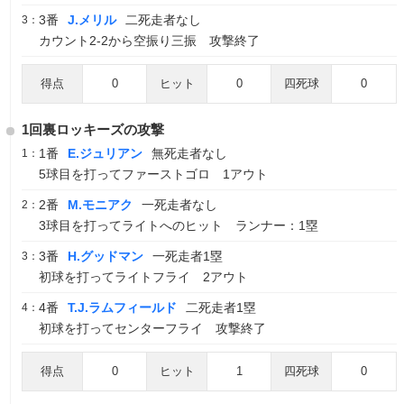
3番
J.メリル
二死走者なし
3：
カウント2-2から空振り三振 攻撃終了
得点
0
ヒット
0
四死球
0
1回裏ロッキーズの攻撃
1番
E.ジュリアン
無死走者なし
1：
5球目を打ってファーストゴロ 1アウト
2番
M.モニアク
一死走者なし
2：
3球目を打ってライトへのヒット ランナー：1塁
3番
H.グッドマン
一死走者1塁
3：
初球を打ってライトフライ 2アウト
4番
T.J.ラムフィールド
二死走者1塁
4：
初球を打ってセンターフライ 攻撃終了
得点
0
ヒット
1
四死球
0