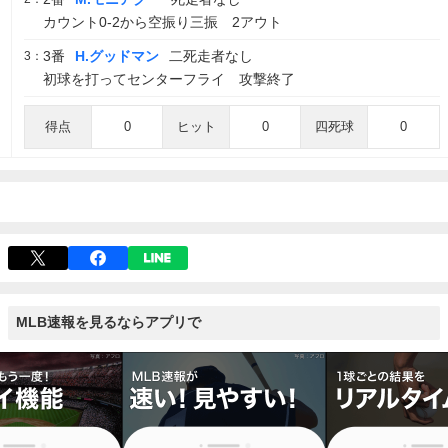
カウント0-2から空振り三振 2アウト
3番
H.グッドマン
二死走者なし
3：
初球を打ってセンターフライ 攻撃終了
得点
0
ヒット
0
四死球
0
MLB速報を見るならアプリで