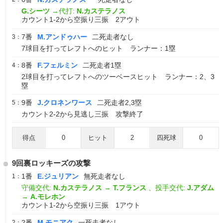
G.シーツ
→代打:
N.カステラノス
カウント1-2から空振り三振 2アウト
7番
M.アンドゥハー
二死走者なし
3：
7球目を打ってレフトへのヒット ランナー：1塁
8番
F.フェルミン
二死走者1塁
4：
2球目を打ってレフトへのツーベースヒット ランナー：2、3
塁
9番
J.クロネンワース
二死走者2,3塁
5：
カウント2-2から見逃し三振 攻撃終了
得点
0
ヒット
2
四死球
0
9回裏ロッキーズの攻撃
1番
E.ジュリアン
無死走者なし
1：
守備交代:
N.カステラノス
→
T.フランス
、投手交代:
J.アダム
→
A.モレホン
カウント1-2から空振り三振 1アウト
2番
M.モニアク
一死走者なし
2：