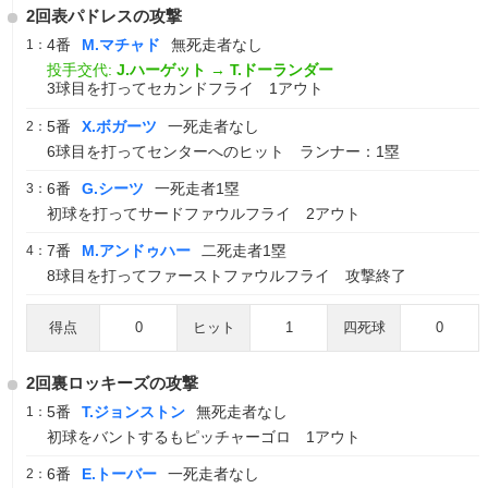
2回表パドレスの攻撃
4番
M.マチャド
無死走者なし
1：
投手交代:
J.ハーゲット
→
T.ドーランダー
3球目を打ってセカンドフライ 1アウト
5番
X.ボガーツ
一死走者なし
2：
6球目を打ってセンターへのヒット ランナー：1塁
6番
G.シーツ
一死走者1塁
3：
初球を打ってサードファウルフライ 2アウト
7番
M.アンドゥハー
二死走者1塁
4：
8球目を打ってファーストファウルフライ 攻撃終了
得点
0
ヒット
1
四死球
0
2回裏ロッキーズの攻撃
5番
T.ジョンストン
無死走者なし
1：
初球をバントするもピッチャーゴロ 1アウト
6番
E.トーバー
一死走者なし
2：