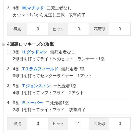
4番
M.マチャド
二死走者なし
3：
カウント1-2から見逃し三振 攻撃終了
得点
0
ヒット
0
四死球
0
4回裏ロッキーズの攻撃
3番
H.グッドマン
無死走者なし
1：
2球目を打ってライトへのヒット ランナー：1塁
4番
T.J.ラムフィールド
無死走者1塁
2：
6球目を打ってセンターライナー 1アウト
5番
T.ジョンストン
一死走者1塁
3：
4球目を打ってレフトフライ 2アウト
6番
E.トーバー
二死走者1塁
4：
2球目を打ってライトフライ 攻撃終了
得点
0
ヒット
1
四死球
0