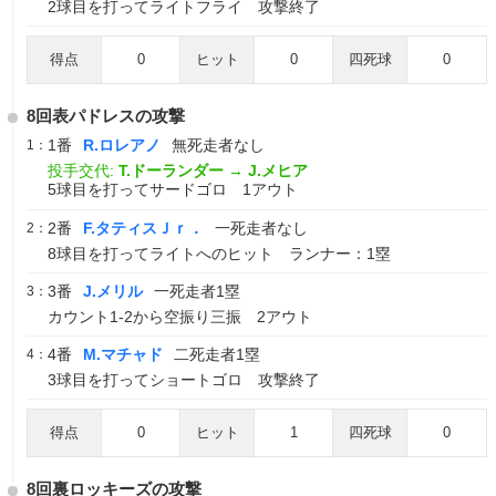
2球目を打ってライトフライ 攻撃終了
得点
0
ヒット
0
四死球
0
8回表パドレスの攻撃
1番
R.ロレアノ
無死走者なし
1：
投手交代:
T.ドーランダー
→
J.メヒア
5球目を打ってサードゴロ 1アウト
2番
F.タティスＪｒ．
一死走者なし
2：
8球目を打ってライトへのヒット ランナー：1塁
3番
J.メリル
一死走者1塁
3：
カウント1-2から空振り三振 2アウト
4番
M.マチャド
二死走者1塁
4：
3球目を打ってショートゴロ 攻撃終了
得点
0
ヒット
1
四死球
0
8回裏ロッキーズの攻撃