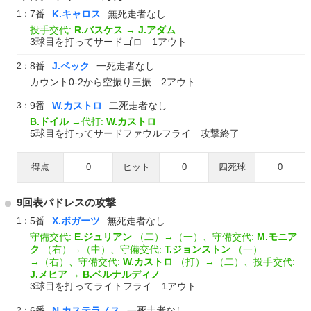
7番
K.キャロス
無死走者なし
1：
投手交代:
R.バスケス
→
J.アダム
3球目を打ってサードゴロ 1アウト
8番
J.ベック
一死走者なし
2：
カウント0-2から空振り三振 2アウト
9番
W.カストロ
二死走者なし
3：
B.ドイル
→代打:
W.カストロ
5球目を打ってサードファウルフライ 攻撃終了
得点
0
ヒット
0
四死球
0
9回表パドレスの攻撃
5番
X.ボガーツ
無死走者なし
1：
守備交代:
E.ジュリアン
（二）→（一）、守備交代:
M.モニア
ク
（右）→（中）、守備交代:
T.ジョンストン
（一）
→（右）、守備交代:
W.カストロ
（打）→（二）、投手交代:
J.メヒア
→
B.ベルナルディノ
3球目を打ってライトフライ 1アウト
6番
N.カステラノス
一死走者なし
2：