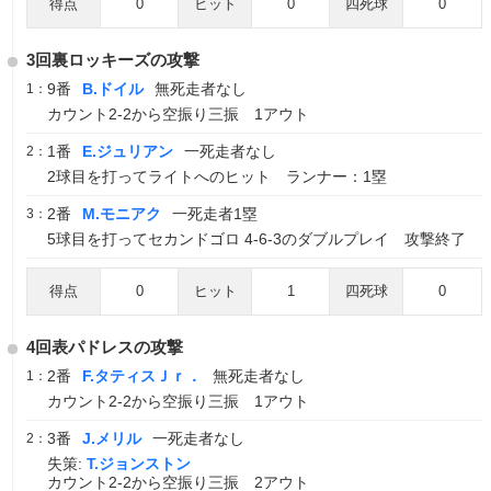
得点
0
ヒット
0
四死球
0
3回裏ロッキーズの攻撃
9番
B.ドイル
無死走者なし
1：
カウント2-2から空振り三振 1アウト
1番
E.ジュリアン
一死走者なし
2：
2球目を打ってライトへのヒット ランナー：1塁
2番
M.モニアク
一死走者1塁
3：
5球目を打ってセカンドゴロ 4-6-3のダブルプレイ 攻撃終了
得点
0
ヒット
1
四死球
0
4回表パドレスの攻撃
2番
F.タティスＪｒ．
無死走者なし
1：
カウント2-2から空振り三振 1アウト
3番
J.メリル
一死走者なし
2：
失策:
T.ジョンストン
カウント2-2から空振り三振 2アウト