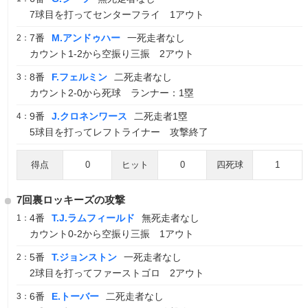
7球目を打ってセンターフライ 1アウト
7番
M.アンドゥハー
一死走者なし
2：
カウント1-2から空振り三振 2アウト
8番
F.フェルミン
二死走者なし
3：
カウント2-0から死球 ランナー：1塁
9番
J.クロネンワース
二死走者1塁
4：
5球目を打ってレフトライナー 攻撃終了
得点
0
ヒット
0
四死球
1
7回裏ロッキーズの攻撃
4番
T.J.ラムフィールド
無死走者なし
1：
カウント0-2から空振り三振 1アウト
5番
T.ジョンストン
一死走者なし
2：
2球目を打ってファーストゴロ 2アウト
6番
E.トーバー
二死走者なし
3：