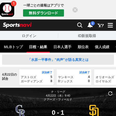
一球ごとの速報はアプリで
閉じる
sports
検索
通知
i
ログイン
ID新規取得
MLBトップ
日程・結果
日本人選手
順位表
個人成績
「水原一平事件」“肉声”が語る真実とは
試合終了
試合終了
4月22日の
5
4
アストロズ
ヤンキース
オリオールズ
試合
8
0
ガーディアンズ
Rソックス
ロイヤルズ
ナ・リーグ
4月22日（水）9:40
クアーズ・フィールド
0
-
1