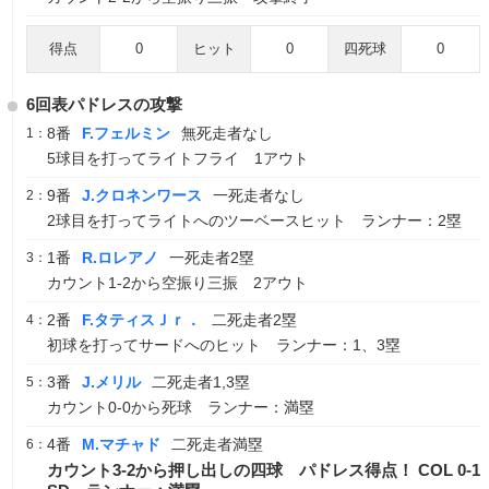
得点
0
ヒット
0
四死球
0
6回表パドレスの攻撃
8番
F.フェルミン
無死走者なし
1：
5球目を打ってライトフライ 1アウト
9番
J.クロネンワース
一死走者なし
2：
2球目を打ってライトへのツーベースヒット ランナー：2塁
1番
R.ロレアノ
一死走者2塁
3：
カウント1-2から空振り三振 2アウト
2番
F.タティスＪｒ．
二死走者2塁
4：
初球を打ってサードへのヒット ランナー：1、3塁
3番
J.メリル
二死走者1,3塁
5：
カウント0-0から死球 ランナー：満塁
4番
M.マチャド
二死走者満塁
6：
カウント3-2から押し出しの四球 パドレス得点！ COL 0-1