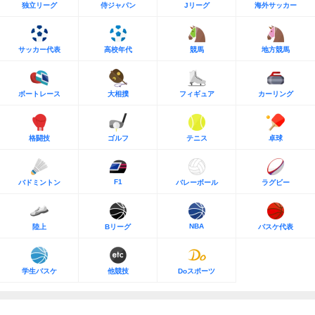
独立リーグ
侍ジャパン
Jリーグ
海外サッカー
サッカー代表
高校年代
競馬
地方競馬
ボートレース
大相撲
フィギュア
カーリング
格闘技
ゴルフ
テニス
卓球
F1
バドミントン
バレーボール
ラグビー
NBA
陸上
Bリーグ
バスケ代表
学生バスケ
他競技
Doスポーツ