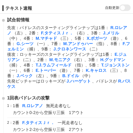
自動更新
テキスト速報
試合前情報
先攻：パドレスのスターティングラインナップは1番：
R.ロレア
ノ
（左）、2番：
F.タティスＪｒ．
（右）、3番：
J.メリル
（中）、4番：
M.マチャド
（三）、5番：
X.ボガーツ
（遊）、6
番：
G.シーツ
（一）、7番：
M.アンドゥハー
（指）、8番：
F.フ
ェルミン
（捕）、9番：
J.クロネンワース
（二）
後攻：ロッキーズのスターティングラインナップは1番：
E.ジュ
リアン
（二）、2番：
M.モニアク
（右）、3番：
H.グッドマン
（捕）、4番：
T.J.ラムフィールド
（指）、5番：
T.ジョンストン
（一）、6番：
E.トーバー
（遊）、7番：
K.キャロス
（三）、8
番：
J.ベック
（左）、9番：
B.ドイル
（中）
先発ピッチャーはロッキーズが
J.ハーゲット
、パドレスが
R.バス
ケス
1回表パドレスの攻撃
1番
R.ロレアノ
無死走者なし
1：
カウント0-2から空振り三振 1アウト
2番
F.タティスＪｒ．
一死走者なし
2：
カウント2-2から空振り三振 2アウト