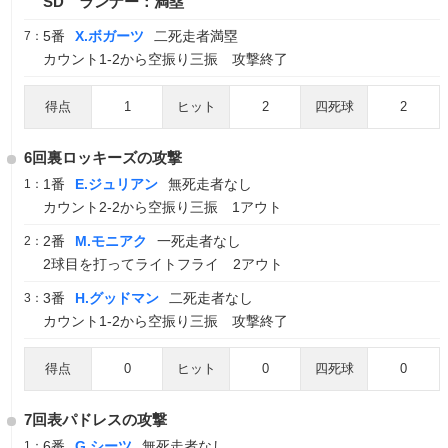
SD ランナー：満塁
5番
X.ボガーツ
二死走者満塁
7：
カウント1-2から空振り三振 攻撃終了
得点
1
ヒット
2
四死球
2
6回裏ロッキーズの攻撃
1番
E.ジュリアン
無死走者なし
1：
カウント2-2から空振り三振 1アウト
2番
M.モニアク
一死走者なし
2：
2球目を打ってライトフライ 2アウト
3番
H.グッドマン
二死走者なし
3：
カウント1-2から空振り三振 攻撃終了
得点
0
ヒット
0
四死球
0
7回表パドレスの攻撃
6番
G.シーツ
無死走者なし
1：