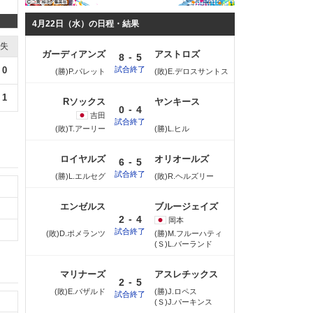
4月22日（水）の日程・結果
失
ガーディアンズ
アストロズ
-
8
5
試合終了
0
(勝)P.パレット
(敗)E.デロスサントス
1
Rソックス
ヤンキース
-
0
4
吉田
試合終了
(敗)T.アーリー
(勝)L.ヒル
ロイヤルズ
オリオールズ
-
6
5
試合終了
(勝)L.エルセグ
(敗)R.ヘルズリー
エンゼルス
ブルージェイズ
-
2
4
岡本
試合終了
(敗)D.ポメランツ
(勝)M.フルーハティ
(Ｓ)L.バーランド
マリナーズ
アスレチックス
-
2
5
(敗)E.バザルド
(勝)J.ロペス
試合終了
(Ｓ)J.パーキンス