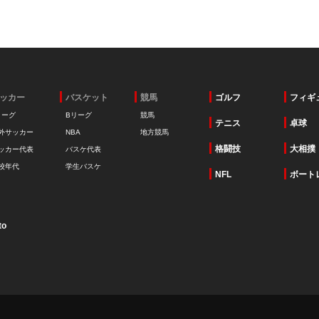
ッカー
バスケット
競馬
ゴルフ
フィギ
リーグ
Bリーグ
競馬
テニス
卓球
外サッカー
NBA
地方競馬
格闘技
大相撲
ッカー代表
バスケ代表
校年代
学生バスケ
NFL
ボート
to