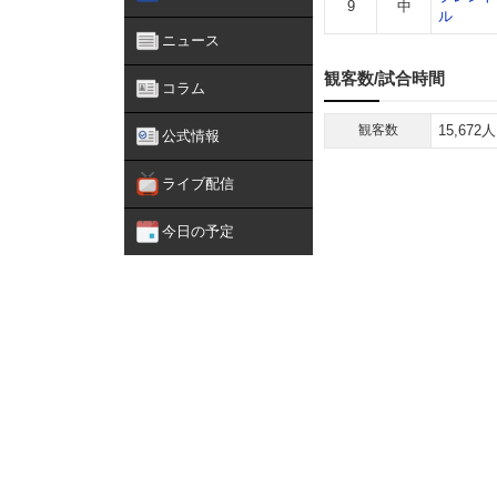
9
中
ル
ニュース
観客数/試合時間
コラム
観客数
15,672人
公式情報
ライブ配信
今日の予定