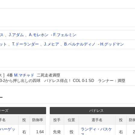
ケス
、
J.アダム
、
A.モレホン
-
F.フェルミン
ゲット
、
T.ドーランダー
、
J.メヒア
、
B.ベルナルディノ
-
H.グッドマン
ス
4番
M.マチャド
二死走者満塁
3-2から押し出しの四球 パドレス得点！ COL 0-1 SD ランナー：満塁
ー
キーズ
パドレス
手名
投
防御率
投手
位置
選手名
投
防
ハーゲッ
ランディ・バスケ
右
1.64
先発
投
右
2
ス