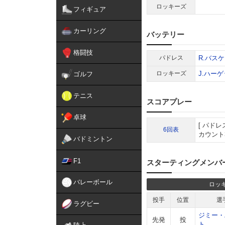
ロッキーズ
フィギュア
カーリング
バッテリー
格闘技
パドレス
R.バス
ロッキーズ
J.ハー
ゴルフ
テニス
スコアプレー
卓球
パドレ
6回表
カウント
バドミントン
F1
スターティングメンバ
バレーボール
ロッ
投手
位置
選
ラグビー
ジミー・
先発
投
ト