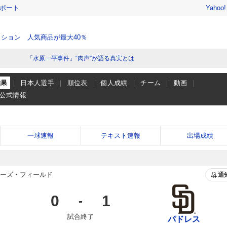
レポート
Yahoo
ション 人気商品が最大40％
「水原一平事件」“肉声”が語る真実とは
結果
日本人選手
順位表
個人成績
チーム
動画
公式情報
一球速報
テキスト速報
出場成績
ーズ・フィールド
通
0
1
-
試合終了
パドレス