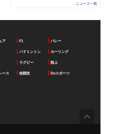
ニュース一覧
ュア
F1
バレー
バドミントン
カーリング
ラグビー
陸上
レース
他競技
Doスポーツ