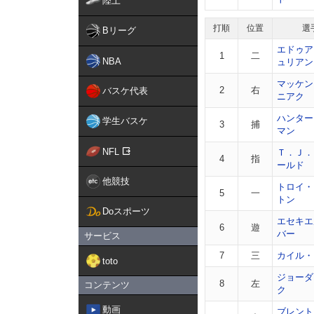
陸上
打順
位置
選
Bリーグ
エドゥア
1
二
NBA
ュリアン
マッケン
2
右
バスケ代表
ニアク
ハンター
学生バスケ
3
捕
マン
NFL
Ｔ．Ｊ．
4
指
ールド
他競技
トロイ・
5
一
トン
Doスポーツ
エセキエ
6
遊
バー
サービス
7
三
カイル・
toto
ジョーダ
8
左
コンテンツ
ク
動画
ブレント