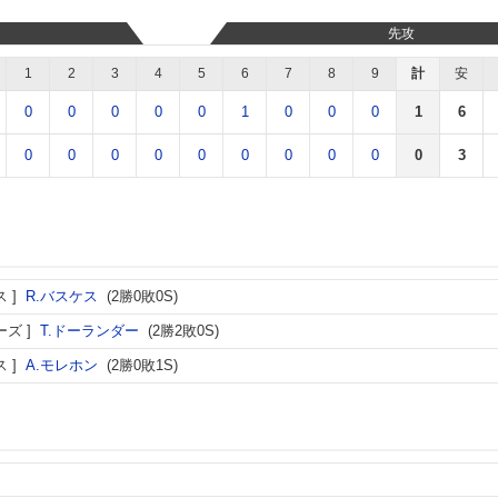
先攻
1
2
3
4
5
6
7
8
9
計
安
0
0
0
0
0
1
0
0
0
1
6
0
0
0
0
0
0
0
0
0
0
3
ス
R.バスケス
(2勝0敗0S)
ーズ
T.ドーランダー
(2勝2敗0S)
ス
A.モレホン
(2勝0敗1S)