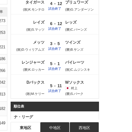
タイガース
ブリュワーズ
-
4
12
試合終了
(敗)K.モンテロ
(勝)G.アンダーソン
率
273
レイズ
レッズ
-
6
12
試合終了
(敗)S.マッツ
(勝)C.バーンズ
253
メッツ
ツインズ
-
3
5
221
試合終了
(敗)D.ウィリアムズ
(勝)B.サンズ
186
レンジャーズ
パイレーツ
-
5
1
試合終了
(勝)K.ロッカー
(敗)C.ムジンスキ
266
242
Dバックス
Wソックス
-
5
11
村上
試合終了
313
(敗)M.ケリー
(勝)S.バーク
順位表
182
ナ・リーグ
149
東地区
中地区
西地区