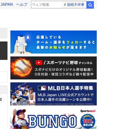
! JAPAN
ヘルプ
国税不祥事
検索
知