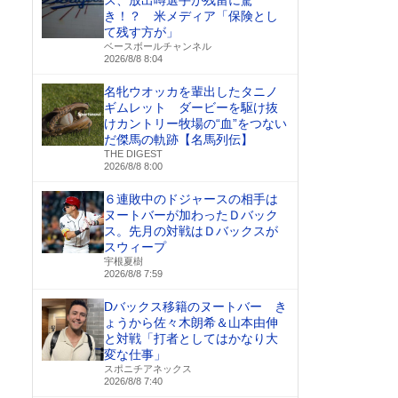
ス、放出噂選手が残留に驚
き！？ 米メディア「保険とし
て残す方が」
ベースボールチャンネル
2026/8/8 8:04
名牝ウオッカを輩出したタニノ
ギムレット ダービーを駆け抜
けカントリー牧場の“血”をつない
だ傑馬の軌跡【名馬列伝】
THE DIGEST
2026/8/8 8:00
６連敗中のドジャースの相手は
ヌートバーが加わったＤバック
ス。先月の対戦はＤバックスが
スウィープ
宇根夏樹
2026/8/8 7:59
Dバックス移籍のヌートバー き
ょうから佐々木朗希＆山本由伸
と対戦「打者としてはかなり大
変な仕事」
スポニチアネックス
2026/8/8 7:40