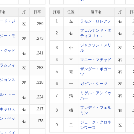
手名
打
打率
打順
位置
選手名
打
打
ード・ジ
1
左
ラモン・ロレアノ
右
.
左
.259
フェルナンド・タ
2
右
右
.
ジー・モ
ティスＪｒ．
左
.273
ジャクソン・メリ
3
中
左
.
・グッド
ル
右
.241
4
三
マニー・マチャド
右
.
ラムフィ
左
.253
ザンダー・ボガー
5
遊
右
.
ツ
ジョンス
左
.318
6
一
ガビン・シーツ
左
.
ミゲル・アンドゥ
ル・トー
7
指
右
.
右
.224
ハー
フレディ・フェル
キャロス
右
.217
8
捕
右
.
ミン
ン・ベッ
右
.178
ジェーク・クロネ
9
二
左
.
ンワース
ン・ドイ