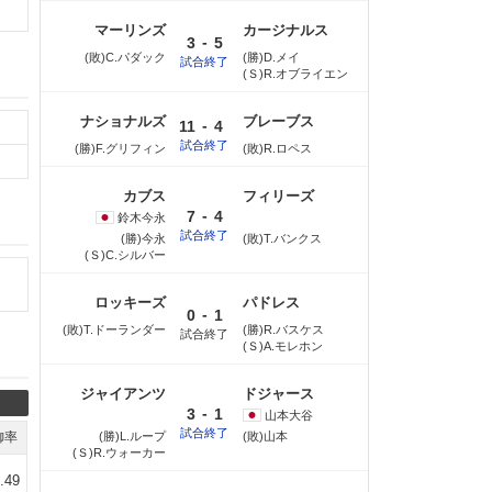
マーリンズ
カージナルス
-
3
5
(敗)C.パダック
(勝)D.メイ
試合終了
(Ｓ)R.オブライエン
ナショナルズ
ブレーブス
-
11
4
試合終了
(勝)F.グリフィン
(敗)R.ロペス
カブス
フィリーズ
-
7
4
鈴木
今永
試合終了
(勝)今永
(敗)T.バンクス
(Ｓ)C.シルバー
ロッキーズ
パドレス
-
0
1
(敗)T.ドーランダー
(勝)R.バスケス
試合終了
(Ｓ)A.モレホン
ジャイアンツ
ドジャース
-
3
1
山本
大谷
試合終了
御率
(勝)L.ループ
(敗)山本
(Ｓ)R.ウォーカー
.49