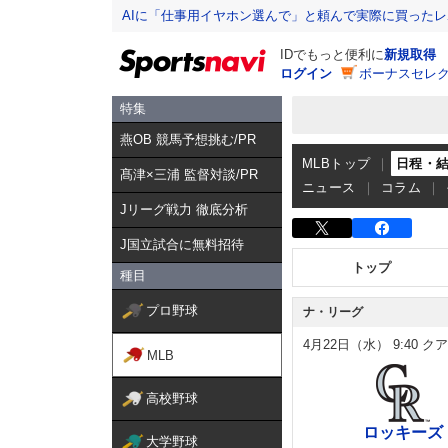
AIに「仕事用イヤホン選んで」と頼んで実際に買った
IDでもっと便利に
新規取得
ログイン
ボーナスセレク
特集
燕OB 競馬予想挑む/PR
MLBトップ
日程・
髙津×三浦 監督対談/PR
ニュース
コラム
Jリーグ戦力 徹底分析
J国立試合に無料招待
トップ
種目
プロ野球
ナ・リーグ
4月22日（水）
9:40
クア
MLB
高校野球
ロッキーズ
大学野球