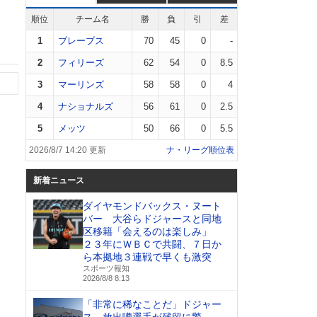
順位
チーム名
勝
負
引
差
1
ブレーブス
70
45
0
-
2
フィリーズ
62
54
0
8.5
3
マーリンズ
58
58
0
4
4
ナショナルズ
56
61
0
2.5
5
メッツ
50
66
0
5.5
2026/8/7 14:20 更新
ナ・リーグ順位表
新着ニュース
ダイヤモンドバックス・ヌート
バー 大谷らドジャースと同地
区移籍「会えるのは楽しみ」
２３年にＷＢＣで共闘、７日か
ら本拠地３連戦で早くも激突
スポーツ報知
2026/8/8 8:13
「非常に稀なことだ」ドジャー