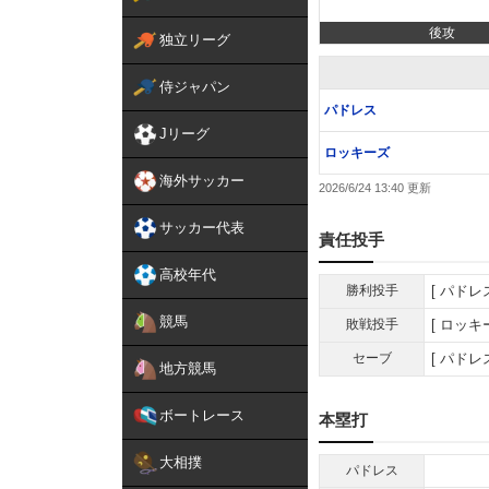
後攻
独立リーグ
侍ジャパン
パドレス
Jリーグ
ロッキーズ
海外サッカー
2026/6/24 13:40
サッカー代表
責任投手
高校年代
勝利投手
パドレ
競馬
敗戦投手
ロッキ
セーブ
パドレ
地方競馬
ボートレース
本塁打
大相撲
パドレス