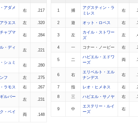
・アダメ
アグスティン・ラ
右
.217
1
捕
右
.
ミレス
アラエス
左
.320
2
遊
オット・ロペス
右
.
チャプマ
カイル・ストワー
右
.284
3
左
左
.
ズ
ル・ディ
4
一
コナー・ノービー
右
.
左
.221
ハビエル・エドワ
5
二
両
.
・シュミ
ーズ
右
.280
エリベルト・エル
6
右
右
.
ンフ
左
.275
ナンデス
・ラモス
右
.267
7
指
レオ・ヒメネス
右
.
ギルバー
8
三
ハビエル・サノヤ
右
.
左
.231
エステリー・ルイ
9
中
右
ク・ベイ
ーズ
両
.148