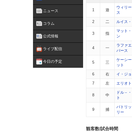
ウィリー
1
遊
ニュース
ス
2
二
ルイス・
コラム
マット・
3
指
公式情報
ン
ラファエ
4
一
ライブ配信
バース
ケーシー
今日の予定
5
三
ット
6
右
イ・ジョ
7
左
エリオト
ドル－・
8
中
ト
パトリッ
9
捕
リー
観客数/試合時間