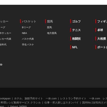
ッカー
バスケット
競馬
ゴルフ
フィギ
リーグ
Bリーグ
競馬
テニス
卓球
外サッカー
NBA
地方競馬
格闘技
大相撲
ッカー代表
バスケ代表
校年代
学生バスケ
NFL
ボート
to
kjapan
ホテル、旅館予約サイト 一休.com
レストラン予約サイト 一休.com レ
料理レシピ動画サービス クラシル
仕事・求人探しはスタンバイ
国内No.1女性向けメデ
st」
Yahoo! JAPAN