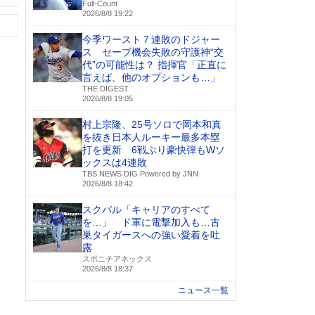
Full-Count
2026/8/8 19:22
今季ワースト７連敗のドジャー
ス セーブ機会失敗の守護神“交
代”の可能性は？ 指揮官「正直に
言えば、他のオプションも…」
THE DIGEST
2026/8/8 19:05
村上宗隆、25号ソロで岡本和真
を抜き日本人ルーキー最多本塁
打を更新 6戦ぶり豪快弾もWソ
ックスは4連敗
TBS NEWS DIG Powered by JNN
2026/8/8 18:42
スクバル「キャリアのすべて
を…」 ド軍に電撃加入も…古
巣タイガースへの強い愛着を吐
露
スポニチアネックス
2026/8/8 18:37
ニュース一覧