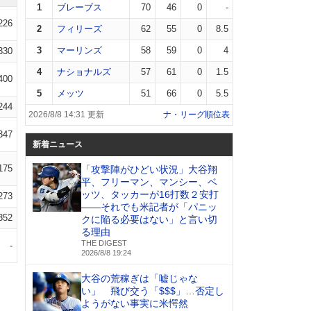
1
ブレーブス
70
46
0
-
226
2
フィリーズ
62
55
0
8.5
3
マーリンズ
58
59
0
4
330
4
ナショナルズ
57
61
0
1.5
400
5
メッツ
51
66
0
5.5
244
2026/8/8 14:31 更新
ナ・リーグ順位表
347
新着ニュース
175
「攻撃陣がひどい状況」大谷翔
平、フリーマン、マンシー、ベ
ッツ、タッカーが16打数２安打
273
――それでも米記者が「パニッ
352
クに陥る必要はない」と言い切
る理由
THE DIGEST
-
2026/8/8 19:24
大谷の荒稼ぎは「嘘じゃな
い」 飛び交う「$$$」…否定し
ようがない事実に米愕然