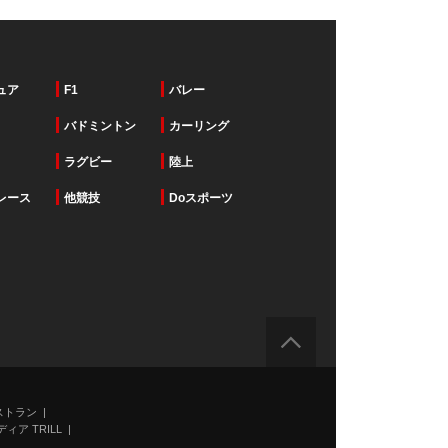
ュア
F1
バレー
バドミントン
カーリング
ラグビー
陸上
レース
他競技
Doスポーツ
ストラン
ィア TRILL