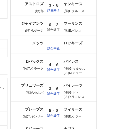
アストロズ
ヤンキース
-
3
8
試合終了
(敗)鄧
(勝)F.クルーズ
ジャイアンツ
マーリンズ
-
6
2
試合終了
(勝)M.ゲージ
(敗)E.ペレス
メッツ
ロッキーズ
-
試合中止
Dバックス
パドレス
-
4
6
(敗)T.クラーク
(勝)G.マルケス
試合終了
(Ｓ)M.ミラー
ブリュワーズ
パイレーツ
ー：
-
3
6
(敗)A.セルパ
(勝)G.ソト
試合終了
(Ｓ)Y.ラミレス
ブレーブス
フィリーズ
-
5
8
試合終了
(敗)T.キンリー
(勝)B.ケラー
ドジャース
カブス