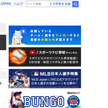
! JAPAN
ヘルプ
今村聖奈 負傷
検索
知