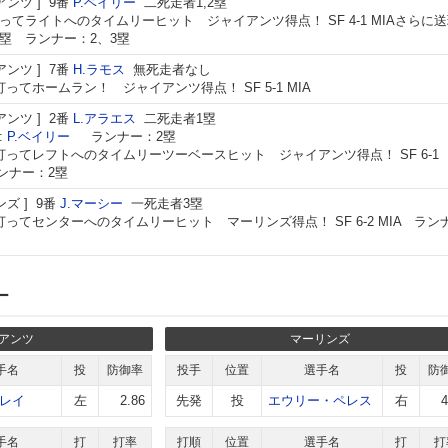
アンツ
9番
P.ベイリー
二死走者1,2塁
ってライトへのタイムリーヒット ジャイアンツ得点！ SF 4-1 MIAさらに
塁 ランナー：2、3塁
アンツ
7番
H.ラモス
無死走者なし
打ってホームラン！ ジャイアンツ得点！ SF 5-1 MIA
アンツ
2番
L.アラエス
二死走者1塁
:
P.ベイリー
ランナー：2塁
打ってレフトへのタイムリーツーベースヒット ジャイアンツ得点！ SF 6-1
ランナー：2塁
ンズ
9番
J.マーシー
一死走者3塁
打ってセンターへのタイムリーヒット マーリンズ得点！ SF 6-2 MIA ラン
ー
アンツ
マーリンズ
手名
投
防御率
投手
位置
選手名
投
防
レイ
左
2.86
先発
投
エウリー・ペレス
右
4
手名
打
打率
打順
位置
選手名
打
打