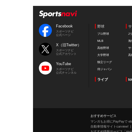
Facebook
野球
サ
スポーツナビ
プロ野球
J
公式ページ
MLB
海
X（旧Twitter）
高校野球
サ
スポーツナビ
公式アカウント
大学野球
高
独立リーグ
YouTube
スポーツナビ
侍ジャパン
公式チャンネル
ライブ
to
おすすめサービス
マンガもお得にPayPayで eboo
自動車情報サイトcarview!
おすすめ情報サービス「mybe