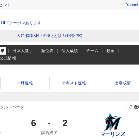
ヒント
Yahoo
％OFFクーポンあります
大谷･岡本･村上の凄さとは？(外部･PR)
結果
日本人選手
順位表
個人成績
チーム
動画
公式情報
一球速報
テキスト速報
出場成績
クル・パーク
通
6
2
-
試合終了
ツ
マーリンズ