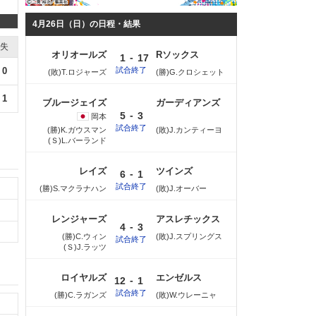
4月26日（日）の日程・結果
失
オリオールズ
Rソックス
-
1
17
試合終了
0
(敗)T.ロジャーズ
(勝)G.クロシェット
1
ブルージェイズ
ガーディアンズ
-
5
3
岡本
試合終了
(勝)K.ガウスマン
(敗)J.カンティーヨ
(Ｓ)L.バーランド
レイズ
ツインズ
-
6
1
試合終了
(勝)S.マクラナハン
(敗)J.オーバー
レンジャーズ
アスレチックス
-
4
3
(勝)C.ウィン
(敗)J.スプリングス
試合終了
(Ｓ)J.ラッツ
ロイヤルズ
エンゼルス
-
12
1
試合終了
(勝)C.ラガンズ
(敗)W.ウレーニャ