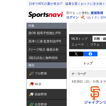
日本で45℃の夏が来る!? 猛暑を賢くおトクに生き抜く
IDでもっと便利に
新規取得
ログイン
［おトク］10
特集
燕OB 競馬予想挑む/PR
MLBトップ
日程・
髙津×三浦 監督対談/PR
ニュース
コラム
Jリーグ戦力 徹底分析
J国立試合に無料招待
トップ
種目
プロ野球
ナ・リーグ
4月26日（日）
5:05
オラ
MLB
高校野球
ジャイアン
大学野球