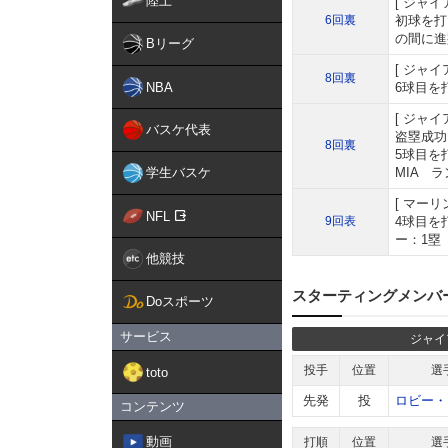
陸上
ジャイ
6回裏
初球を打
の間に進
Bリーグ
ジャイ
8回裏
NBA
6球目を
ジャイ
バスケ代表
盗塁成功
8回裏
5球目を
学生バスケ
MIA 
マーリ
NFL
9回表
4球目を
ー：1塁
他競技
スターティングメンバ
Doスポーツ
サービス
ジャイ
投手
位置
選
toto
先発
投
ロビー・
コンテンツ
動画
打順
位置
選