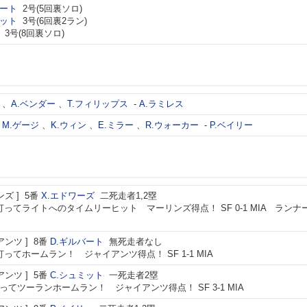
バート
2号(5回裏ソロ)
ミット
3号(6回裏2ラン)
3号(8回裏ソロ)
、
A.ベンダー
、
T.フィリップス
-
A.ラミレス
、
M.ゲージ
、
K.ウィン
、
E.ミラー
、
R.ウォーカー
-
P.ベイリー
ンズ
5番
X.エドワーズ
二死走者1,2塁
打ってライトへのタイムリーヒット マーリンズ得点！ SF 0-1 MIA ランナ
アンツ
8番
D.ギルバート
無死走者なし
打ってホームラン！ ジャイアンツ得点！ SF 1-1 MIA
アンツ
5番
C.シュミット
一死走者2塁
ってツーランホームラン！ ジャイアンツ得点！ SF 3-1 MIA