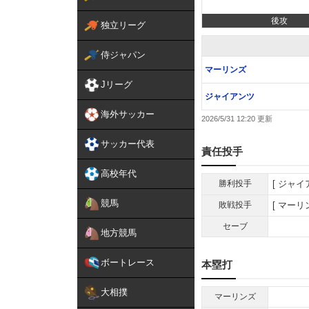
後攻
独立リーグ
侍ジャパン
マーリンズ
Jリーグ
ジャイアンツ
海外サッカー
2026/5/31 12:20
サッカー代表
責任投手
高校年代
勝利投手
ジャイ
競馬
敗戦投手
マーリ
セーブ
地方競馬
ボートレース
本塁打
大相撲
マーリンズ