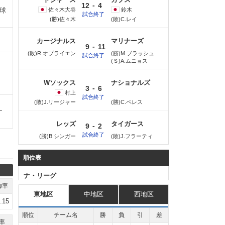
-
12
4
送球
佐々木
大谷
鈴木
試合終了
(勝)佐々木
(敗)C.レイ
カージナルス
マリナーズ
-
9
11
(敗)R.オブライエン
(勝)M.ブラッシュ
試合終了
(Ｓ)A.ムニョス
Wソックス
ナショナルズ
-
3
6
村上
試合終了
(敗)J.リージャー
(勝)C.ペレス
ナ
レッズ
タイガース
-
9
2
試合終了
(勝)B.シンガー
(敗)J.フラーティ
順位表
ナ・リーグ
御率
東地区
中地区
西地区
.15
順位
チーム名
勝
負
引
差
率