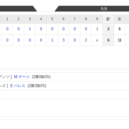
先攻
1
2
3
4
5
6
7
8
9
計
安
0
0
1
0
0
0
0
0
1
2
6
0
0
0
0
1
3
0
2
x
6
11
アンツ
M.ゲージ
(2勝0敗0S)
ンズ
E.ペレス
(2勝2敗0S)