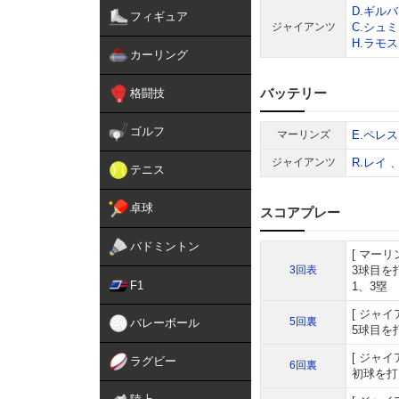
D.ギル
フィギュア
ジャイアンツ
C.シュ
H.ラモス
カーリング
バッテリー
格闘技
ゴルフ
マーリンズ
E.ペレス
ジャイアンツ
R.レイ
テニス
卓球
スコアプレー
バドミントン
マーリ
3回表
3球目を
F1
1、3塁
ジャイ
5回裏
バレーボール
5球目を
ジャイ
ラグビー
6回裏
初球を打