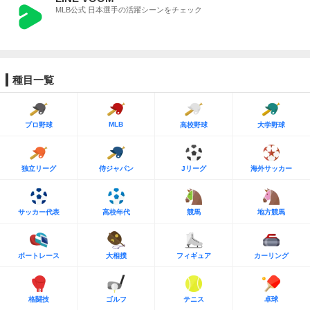
MLB公式 日本選手の活躍シーンをチェック
種目一覧
MLB
プロ野球
高校野球
大学野球
独立リーグ
侍ジャパン
Jリーグ
海外サッカー
サッカー代表
高校年代
競馬
地方競馬
ボートレース
大相撲
フィギュア
カーリング
格闘技
ゴルフ
テニス
卓球