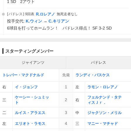
1 SD 2アウト
パドレス
9回表
R.ロレアノ
無死走者なし
投手交代:
K.ウィン
→
C.キリアン
6球目を打ってホームラン！ パドレス得点！ SF 3-2 SD
スターティングメンバー
ジャイアンツ
パドレス
トレバー・マクドナルド
先発
ランディ・バスケス
右
イ・ジョンフ
1
左
ラモン・ロレアノ
ケーシー・シュミッ
フェルナンド・タテ
三
2
右
ト
ィスＪｒ．
二
ルイス・アラエス
3
中
ジャクソン・メリル
左
エリオト・ラモス
4
三
マニー・マチャド