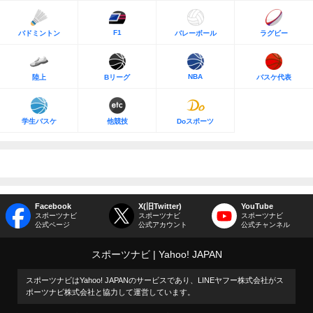
F1
バドミントン
バレーボール
ラグビー
NBA
陸上
Bリーグ
バスケ代表
学生バスケ
他競技
Doスポーツ
Facebook
X(旧Twitter)
YouTube
スポーツナビ
スポーツナビ
スポーツナビ
公式ページ
公式アカウント
公式チャンネル
スポーツナビ
Yahoo! JAPAN
スポーツナビはYahoo! JAPANのサービスであり、LINEヤフー株式会社がス
ポーツナビ株式会社と協力して運営しています。