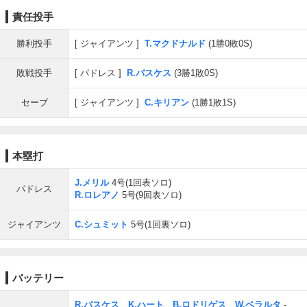
責任投手
勝利投手
ジャイアンツ
T.マクドナルド
(1勝0敗0S)
敗戦投手
パドレス
R.バスケス
(3勝1敗0S)
セーブ
ジャイアンツ
C.キリアン
(1勝1敗1S)
本塁打
J.メリル
4号(1回表ソロ)
パドレス
R.ロレアノ
5号(9回表ソロ)
ジャイアンツ
C.シュミット
5号(1回裏ソロ)
バッテリー
R.バスケス
、
K.ハート
、
B.ロドリゲス
、
W.ペラルタ
-