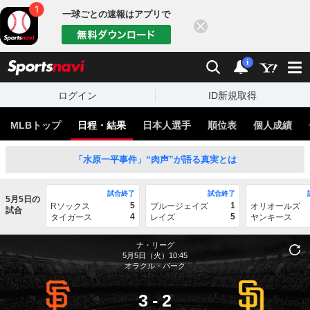
一球ごとの速報はアプリで
閉じる
sports
検索
通知
i
ログイン
ID新規取得
MLBトップ
日程・結果
日本人選手
順位表
個人成績
「水原一平事件」“肉声”が語る真実とは
試合終了
試合終了
5月5日の
5
1
Rソックス
ブルージェイズ
オリオールズ
試合
4
5
タイガース
レイズ
ヤンキース
ナ・リーグ
5月5日（火）10:45
オラクル・パーク
3
-
2