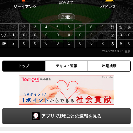
試合終了
ジャイアンツ
パドレス
通知
1
2
3
4
5
6
7
8
9
計
安
失
1
0
0
0
0
0
0
0
1
2
3
0
SD
2
0
0
0
0
1
0
0
x
3
6
0
SF
2026/7/14 9:40
トップ
テキスト速報
出場成績
アプリで1球ごとの速報を見る