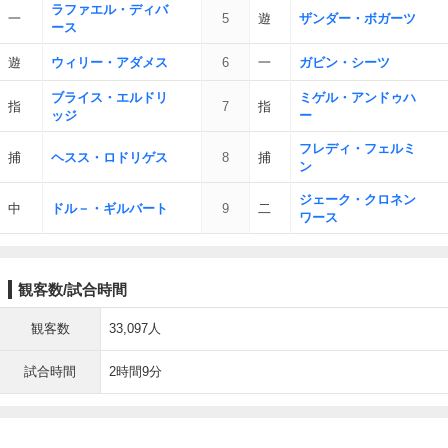
ラファエル・ディバ
一
5
遊
ザンダー・ボガーツ
ース
遊
ウィリー・アダメス
6
一
ガビン・シーツ
ブライス・エルドリ
ミゲル・アンドゥハ
指
7
指
ッジ
ー
フレディ・フェルミ
捕
ヘスス・ロドリゲス
8
捕
ン
ジェーク・クロネン
中
ドル－・ギルバート
9
二
ワース
観客数/試合時間
観客数
33,097人
試合時間
2時間9分