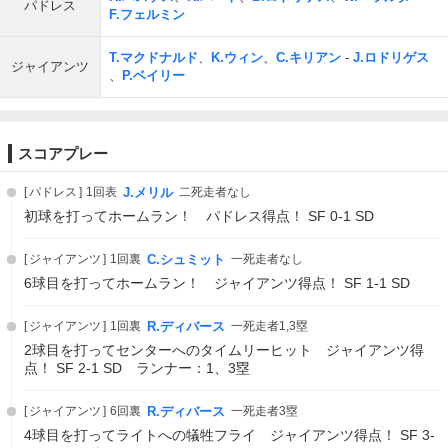
パドレス
F.フェルミン
T.マクドナルド
、
K.ウィン
、
C.キリアン
-
J.ロドリゲス
ジャイアンツ
、
P.ベイリー
スコアプレー
パドレス
1回表
J.メリル
二死走者なし
初球を打ってホームラン！ パドレス得点！ SF 0-1 SD
ジャイアンツ
1回裏
C.シュミット
一死走者なし
6球目を打ってホームラン！ ジャイアンツ得点！ SF 1-1 SD
ジャイアンツ
1回裏
R.ディバース
一死走者1,3塁
2球目を打ってセンターへのタイムリーヒット ジャイアンツ得
点！ SF 2-1 SD ランナー：1、3塁
ジャイアンツ
6回裏
R.ディバース
一死走者3塁
4球目を打ってライトへの犠牲フライ ジャイアンツ得点！ SF 3-