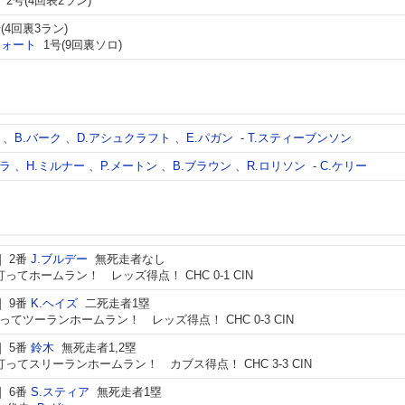
2号(4回表2ラン)
(4回裏3ラン)
フォート
1号(9回裏ソロ)
、
B.バーク
、
D.アシュクラフト
、
E.パガン
-
T.スティーブンソン
レラ
、
H.ミルナー
、
P.メートン
、
B.ブラウン
、
R.ロリソン
-
C.ケリー
2番
J.ブルデー
無死走者なし
ってホームラン！ レッズ得点！ CHC 0-1 CIN
9番
K.ヘイズ
二死走者1塁
ってツーランホームラン！ レッズ得点！ CHC 0-3 CIN
5番
鈴木
無死走者1,2塁
打ってスリーランホームラン！ カブス得点！ CHC 3-3 CIN
6番
S.スティア
無死走者1塁