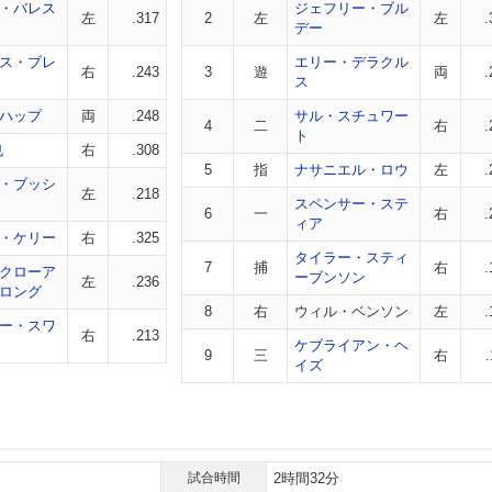
・バレス
ジェフリー・ブル
左
.317
2
左
左
.
デー
ス・ブレ
エリー・デラクル
右
.243
3
遊
両
.
ス
ハップ
両
.248
サル・スチュワー
4
二
右
.
ト
也
右
.308
5
指
ナサニエル・ロウ
左
.
・ブッシ
左
.218
スペンサー・ステ
6
一
右
.
ィア
・ケリー
右
.325
タイラー・スティ
7
捕
右
.
クローア
ーブンソン
左
.236
ロング
8
右
ウィル・ベンソン
左
.
ー・スワ
右
.213
ケブライアン・ヘ
9
三
右
イズ
試合時間
2時間32分