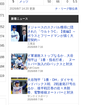
5
メッツ
50
66
0
5.5
333
2026/8/7 14:20 更新
ナ・リーグ順位表
271
新着ニュース
252
ドジャースのスクバル獲得に隠
された「ウルトラC」【後編】～
ボラスとフリードマンが描く大
274
型契約～
三尾圭
245
2026/8/8 7:16
ド軍連敗ストップなるか…大谷
188
翔平は「1番・指名打者」 ヌー
トバー加入のDバックスと対決
184
Full-Count
2026/8/8 7:08
.119
大谷翔平「1番・DH」ダイヤモ
ンドバックス戦 2戦連発27号出
るか…後半戦圧巻の佐々木朗
希、電撃移籍ヌートバーと対決
サンケイスポーツ
2026/8/8 7:06