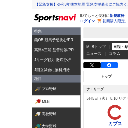
【緊急支援】令和8年熊本地震 緊急支援募金にご協力く
IDでもっと便利に
新規取得
ログイン
初回購入限定
特集
燕OB 競馬予想挑む/PR
MLBトップ
日程・
髙津×三浦 監督対談/PR
ニュース
コラム
Jリーグ戦力 徹底分析
J国立試合に無料招待
トップ
種目
プロ野球
ナ・リーグ
5月5日（火）
8:10
リグ
MLB
高校野球
カブス
大学野球