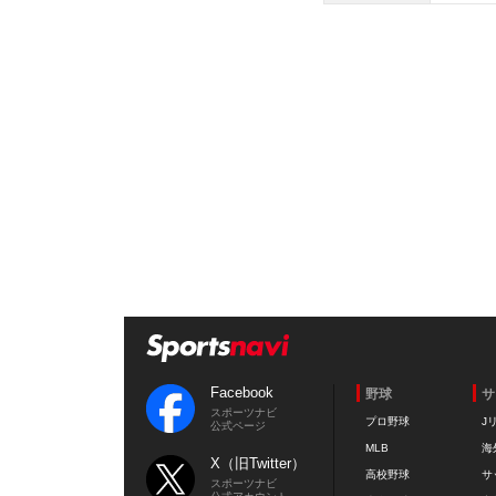
Facebook
野球
サ
スポーツナビ
プロ野球
J
公式ページ
MLB
海
X（旧Twitter）
高校野球
サ
スポーツナビ