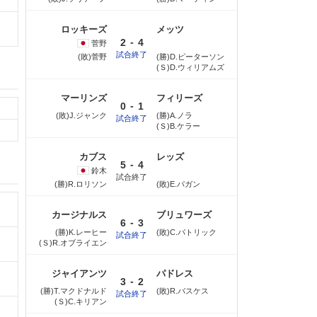
ロッキーズ
メッツ
-
2
4
菅野
試合終了
(敗)菅野
(勝)D.ピーターソン
(Ｓ)D.ウィリアムズ
マーリンズ
フィリーズ
-
0
1
(敗)J.ジャンク
(勝)A.ノラ
試合終了
(Ｓ)B.ケラー
カブス
レッズ
-
5
4
鈴木
試合終了
(勝)R.ロリソン
(敗)E.パガン
カージナルス
ブリュワーズ
-
6
3
(勝)K.レーヒー
(敗)C.パトリック
試合終了
(Ｓ)R.オブライエン
ジャイアンツ
パドレス
-
3
2
(勝)T.マクドナルド
(敗)R.バスケス
試合終了
(Ｓ)C.キリアン