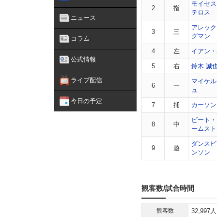
モイセス
2
指
テロス
ニュース
アレック
3
三
グマン
コラム
4
左
イアン・
公式情報
5
右
鈴木 誠
ライブ配信
マイケル
6
一
ュ
今日の予定
7
捕
カーソン
ピート・
8
中
ームスト
ダンスビ
9
遊
ンソン
観客数/試合時間
観客数
32,997人