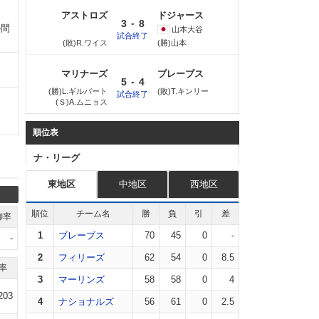
アストロズ
ドジャース
-
3
8
の間
山本
大谷
試合終了
(敗)R.ワイス
(勝)山本
マリナーズ
ブレーブス
-
5
4
(勝)L.ギルバート
(敗)T.キンリー
試合終了
(Ｓ)A.ムニョス
順位表
ナ・リーグ
東地区
中地区
西地区
順位
チーム名
勝
負
引
差
御率
1
ブレーブス
70
45
0
-
-
2
フィリーズ
62
54
0
8.5
率
3
マーリンズ
58
58
0
4
203
4
ナショナルズ
56
61
0
2.5