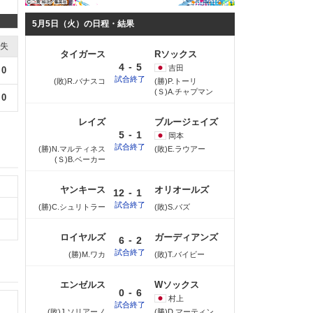
5月5日（火）の日程・結果
失
タイガース
Rソックス
-
4
5
吉田
0
試合終了
(敗)R.バナスコ
(勝)P.トーリ
(Ｓ)A.チャプマン
0
レイズ
ブルージェイズ
-
5
1
岡本
試合終了
(勝)N.マルティネス
(敗)E.ラウアー
(Ｓ)B.ベーカー
ヤンキース
オリオールズ
-
12
1
試合終了
(勝)C.シュリトラー
(敗)S.バズ
ロイヤルズ
ガーディアンズ
-
6
2
試合終了
(勝)M.ワカ
(敗)T.バイビー
エンゼルス
Wソックス
-
0
6
村上
試合終了
(敗)J.ソリアーノ
(勝)D.マーティン