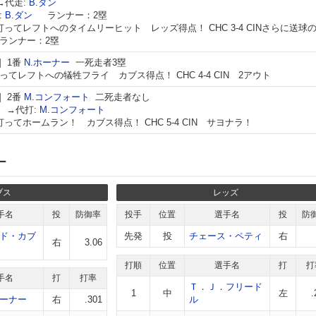
→代走:
B.ダン
:
B.ダン
ランナー：2塁
打ってレフトへのタイムリーヒット レッズ得点！ CHC 3-4 CINさらに送球
ランナー：2塁
1番
N.ホーナー
一死走者3塁
ってレフトへの犠牲フライ カブス得点！ CHC 4-4 CIN 2アウト
2番
M.コンフォート
二死走者なし
ー
→代打:
M.コンフォート
打ってホームラン！ カブス得点！ CHC 5-4 CIN サヨナラ！
ー
ブス
レッズ
手名
投
防御率
投手
位置
選手名
投
防
ド・カブ
先発
投
チェース・ペティ
右
右
3.06
打順
位置
選手名
打
打
手名
打
打率
Ｔ．Ｊ．フリード
1
中
左
.
ーナー
右
.301
ル