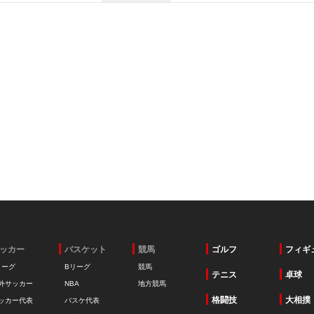
ッカー
バスケット
競馬
ゴルフ
フィギ
リーグ
Bリーグ
競馬
テニス
卓球
外サッカー
NBA
地方競馬
格闘技
大相撲
ッカー代表
バスケ代表