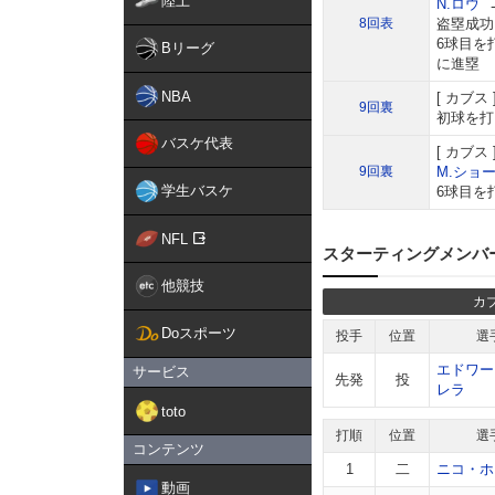
陸上
N.ロウ
8回表
盗塁成功
6球目を
Bリーグ
に進塁 
NBA
カブス
9回裏
初球を打
バスケ代表
カブス
9回裏
M.ショ
学生バスケ
6球目を
NFL
スターティングメンバ
他競技
カ
Doスポーツ
投手
位置
選
エドワー
サービス
先発
投
レラ
toto
打順
位置
選
コンテンツ
1
二
ニコ・ホ
動画