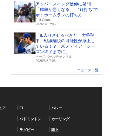
アッパースイング信仰に疑問
「確率が悪くなる」 “釘打ち”で
示すホームランの打ち方
Full-Count
2026/8/8 7:05
「IL入りさせるべきだ」大谷翔
平、戦線離脱の可能性が浮上し
ている！？ 米メディア「シー
ズン終了までに」
ベースボールチャンネル
2026/8/8 7:03
ニュース一覧
ュア
F1
バレー
バドミントン
カーリング
ラグビー
陸上