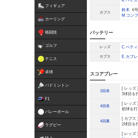
K.ヘイズ
フィギュア
鈴木
6号
カブス
M.コン
カーリング
格闘技
バッテリー
ゴルフ
レッズ
C.ペティ
カブス
E.カブ
テニス
卓球
スコアプレー
バドミントン
レッズ
3回表
3球目を打
F1
レッズ
4回表
初球を打
バレーボール
カブス
4回裏
2球目を
ラグビー
レッズ