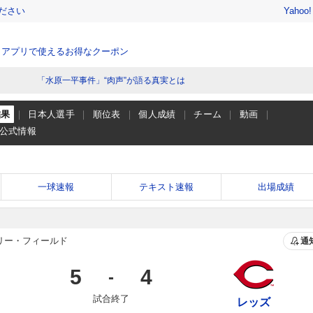
ださい
Yahoo
、アプリで使えるお得なクーポン
「水原一平事件」“肉声”が語る真実とは
結果
日本人選手
順位表
個人成績
チーム
動画
公式情報
一球速報
テキスト速報
出場成績
リー・フィールド
通
5
4
-
試合終了
レッズ