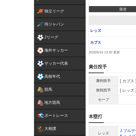
後攻
独立リーグ
侍ジャパン
レッズ
Jリーグ
カブス
海外サッカー
2026/6/16 13:40
サッカー代表
責任投手
高校年代
勝利投手
カブス
競馬
敗戦投手
レッズ
セーブ
地方競馬
ボートレース
本塁打
大相撲
J.ブルデ
レッズ