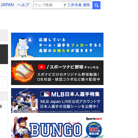
! JAPAN
ヘルプ
三井寺眞 鹿島
検索
知