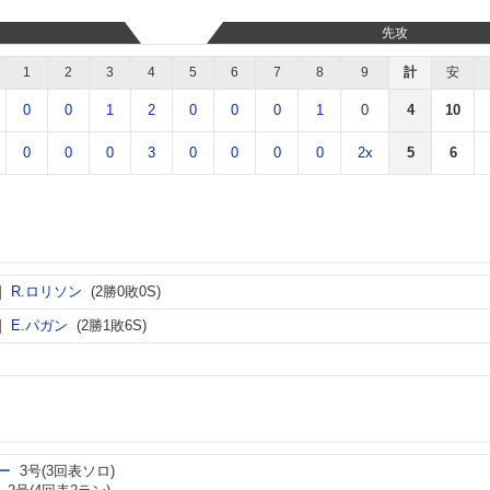
先攻
1
2
3
4
5
6
7
8
9
計
安
0
0
1
2
0
0
0
1
0
4
10
0
0
0
3
0
0
0
0
2x
5
6
R.ロリソン
(2勝0敗0S)
E.パガン
(2勝1敗6S)
ー
3号(3回表ソロ)