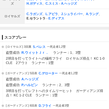
ズ
H.ガディス
、
C.スミス
-
A.ヘッジズ
C.ラガンズ
、
L.アビラ
、
J.シュライバー
、
A.ラング
、
ロイヤルズ
E.セラントラ
-
E.ディアス
スコアプレー
ロイヤルズ
3回裏
S.ペレス
一死走者1,2塁
盗塁成功:
R.ウィットＪｒ．
ランナー：1、3塁
2球目を打ってライトへの犠牲フライ ロイヤルズ得点！ KC 1-0
CLE 2アウト ランナー：1塁
ガーディアンズ
5回表
C.デローター
一死走者1,2塁
盗塁成功:
A.ヘッジズ
盗塁成功:
P.ハルピン
ランナー：2、3塁
3球目を打ってレフトへのタイムリーヒット ガーディアンズ得
点！ KC 1-2 CLE ランナー：1塁
ガーディアンズ
8回表
D.フライ
一死走者3塁