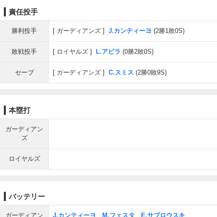
責任投手
勝利投手
ガーディアンズ
J.カンティーヨ
(2勝1敗0S)
敗戦投手
ロイヤルズ
L.アビラ
(0勝2敗0S)
セーブ
ガーディアンズ
C.スミス
(2勝0敗9S)
本塁打
ガーディアン
ズ
ロイヤルズ
バッテリー
ガーディアン
J.カンティーヨ
、
M.フェスタ
、
E.サブロウスキ
、