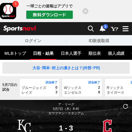
一球ごとの速報はアプリで
閉じる
sports
検索
通知
i
ログイン
ID新規取得
MLBトップ
日程・結果
日本人選手
順位表
個人成績
大谷･岡本･村上の凄さとは？(外部･PR)
試合終了
試合終了
5月7日の
0
2
ブルージェイズ
Wソックス
Rソックス
試合
3
8
レイズ
エンゼルス
タイガース
ア・リーグ
5月7日（木）8:40
カウフマン・スタジアム
1
-
3