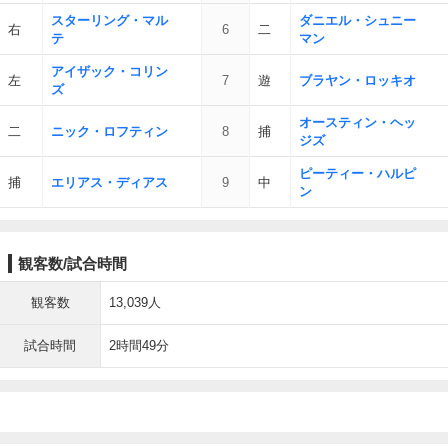
スターリング・マル
ダニエル・シュニー
右
6
二
テ
マン
アイザック・コリン
左
7
遊
ブラヤン・ロッキオ
ズ
オースティン・ヘッ
二
ニック・ロフティン
8
捕
ジズ
ピーティー・ハルピ
捕
エリアス・ディアス
9
中
ン
観客数/試合時間
観客数
13,039人
試合時間
2時間49分