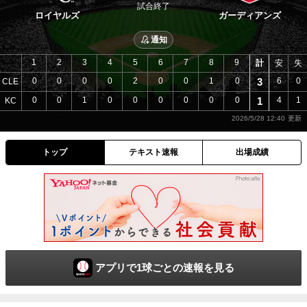
試合終了
ロイヤルズ
ガーディアンズ
通知
1
2
3
4
5
6
7
8
9
計
安
失
0
0
0
0
2
0
0
1
0
3
6
0
CLE
0
0
1
0
0
0
0
0
0
1
4
1
KC
2026/5/28 12:40
トップ
テキスト速報
出場成績
アプリで1球ごとの速報を見る