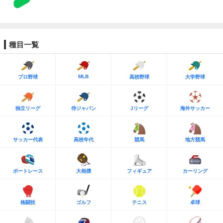
種目一覧
MLB
プロ野球
高校野球
大学野球
独立リーグ
侍ジャパン
Jリーグ
海外サッカー
サッカー代表
高校年代
競馬
地方競馬
ボートレース
大相撲
フィギュア
カーリング
格闘技
ゴルフ
テニス
卓球