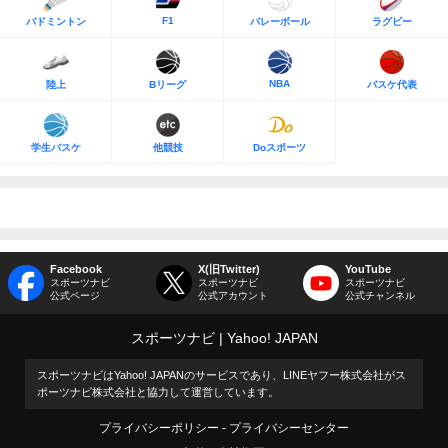
F1
バドミントン
バレーボール
ラグビー
NBA
陸上
Bリーグ
バスケ代表
学生バスケ
他競技
Doスポーツ
Facebook
X(旧Twitter)
YouTube
スポーツナビ
スポーツナビ
スポーツナビ
公式ページ
公式アカウント
公式チャンネル
スポーツナビ
Yahoo! JAPAN
スポーツナビはYahoo! JAPANのサービスであり、LINEヤフー株式会社がス
ポーツナビ株式会社と協力して運営しています。
プライバシーポリシー
プライバシーセンター