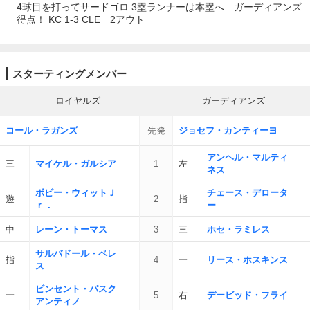
4球目を打ってサードゴロ 3塁ランナーは本塁へ ガーディアンズ
得点！ KC 1-3 CLE 2アウト
スターティングメンバー
ロイヤルズ
ガーディアンズ
コール・ラガンズ
先発
ジョセフ・カンティーヨ
アンヘル・マルティ
三
マイケル・ガルシア
1
左
ネス
ボビー・ウィットＪ
チェース・デロータ
遊
2
指
ｒ．
ー
中
レーン・トーマス
3
三
ホセ・ラミレス
サルバドール・ペレ
指
4
一
リース・ホスキンス
ス
ビンセント・パスク
一
5
右
デービッド・フライ
アンティノ