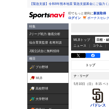
【緊急支援】令和8年熊本地震 緊急支援募金にご協力く
IDでもっと便利に
新規取得
ログイン
ボーナスセレク
特集
Jリーグ戦力 徹底分析
MLBトップ
日程・
仙台育英監督 名将対談
ニュース
コラム
J国立試合に無料招待
種目
トップ
プロ野球
ナ・リーグ
MLB
5月10日（日）
8:15
ペト
高校野球
大学野球
パドレス