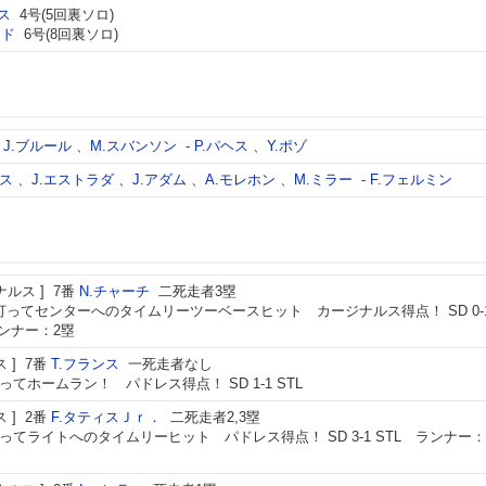
ス
4号(5回裏ソロ)
ャド
6号(8回裏ソロ)
、
J.ブルール
、
M.スバンソン
-
P.パヘス
、
Y.ポゾ
ケス
、
J.エストラダ
、
J.アダム
、
A.モレホン
、
M.ミラー
-
F.フェルミン
ナルス
7番
N.チャーチ
二死走者3塁
打ってセンターへのタイムリーツーベースヒット カージナルス得点！ SD 0-
ランナー：2塁
ス
7番
T.フランス
一死走者なし
ってホームラン！ パドレス得点！ SD 1-1 STL
ス
2番
F.タティスＪｒ．
二死走者2,3塁
ってライトへのタイムリーヒット パドレス得点！ SD 3-1 STL ランナー：