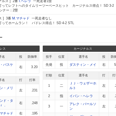
ナルス
2番
I.ヘレラ
一死走者1塁
打ってレフトへのタイムリーツーベースヒット カージナルス得点！ SD 3-2
ランナー：2塁
ス
3番
M.マチャド
一死走者なし
ってホームラン！ パドレス得点！ SD 4-2 STL
ー
レス
カージナルス
手名
投
防御率
投手
位置
選手名
投
防
・バスケ
先発
投
ダスティン・メイ
右
5
右
3.20
打順
位置
選手名
打
打
手名
打
打率
ＪＪ・ウェザーホ
1
二
左
.
ン・メリ
ルト
左
.231
2
指
イバン・ヘレラ
右
.
ンド・タ
右
.248
アレク・バールソ
ｒ．
3
一
左
.
ン
マチャド
右
.195