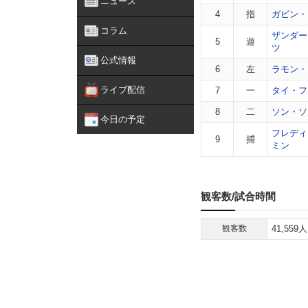
ニュース
4
指
ガビン・
コラム
ザンダー
5
遊
ツ
公式情報
6
左
ラモン・
ライブ配信
7
一
タイ・フ
8
二
ソン・ソ
今日の予定
フレディ
9
捕
ミン
観客数/試合時間
観客数
41,559人