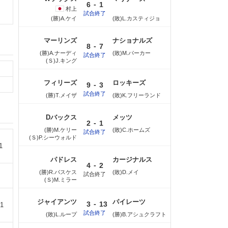
-
6
1
村上
試合終了
(勝)A.ケイ
(敗)L.カスティジョ
マーリンズ
ナショナルズ
-
8
7
(勝)A.ナーディ
(敗)M.パーカー
試合終了
(Ｓ)J.キング
フィリーズ
ロッキーズ
-
9
3
試合終了
(勝)T.メイザ
(敗)K.フリーランド
Dバックス
メッツ
-
2
1
(勝)M.ケリー
(敗)C.ホームズ
試合終了
(Ｓ)P.シーウォルド
1
パドレス
カージナルス
-
4
2
(勝)R.バスケス
(敗)D.メイ
試合終了
(Ｓ)M.ミラー
ジャイアンツ
パイレーツ
-
3
13
1
試合終了
(敗)L.ループ
(勝)B.アシュクラフト