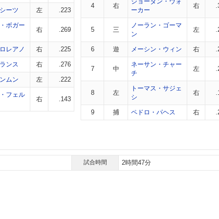
ジョーダン・ウォ
4
右
右
.
シーツ
左
.223
ーカー
・ボガー
ノーラン・ゴーマ
右
.269
5
三
左
.
ン
ロレアノ
右
.225
6
遊
メーシン・ウィン
右
.
ランス
右
.276
ネーサン・チャー
7
中
左
.
チ
ンムン
左
.222
トーマス・サジェ
8
左
右
.
・フェル
シ
右
.143
9
捕
ペドロ・パヘス
右
.
試合時間
2時間47分