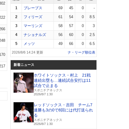
302
1
ブレーブス
69
45
0
-
2
フィリーズ
61
54
0
8.5
222
3
マーリンズ
58
57
0
3
266
4
ナショナルズ
56
60
0
2.5
248
5
メッツ
49
66
0
6.5
2026/8/6 14:24 更新
ナ・リーグ順位表
170
新着ニュース
217
ホワイトソックス・村上 21戦
連続出塁も…連続試合安打は11
試合で止まる
スポニチアネックス
2026/8/7 1:30
レッドソックス・吉田 チーム7
連勝も3の0で8回には代打送られ
る
スポニチアネックス
2026/8/7 1:30