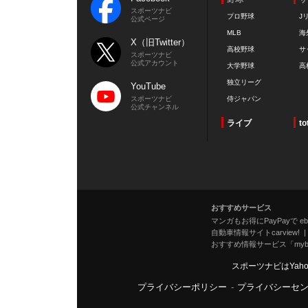
スポーツナビ
プロ野球
J
公式ページ
MLB
海
X（旧Twitter）
高校野球
サ
スポーツナビ
公式アカウント
大学野球
高
独立リーグ
YouTube
スポーツナビ
侍ジャパン
公式チャンネル
ライブ
to
おすすめサービス
マンガもお得にPayPayで eboo
自動車情報サイトcarview!
おすすめ情報サービス「mybe
スポーツナビはYah
プライバシーポリシー
-
プライバシーセ