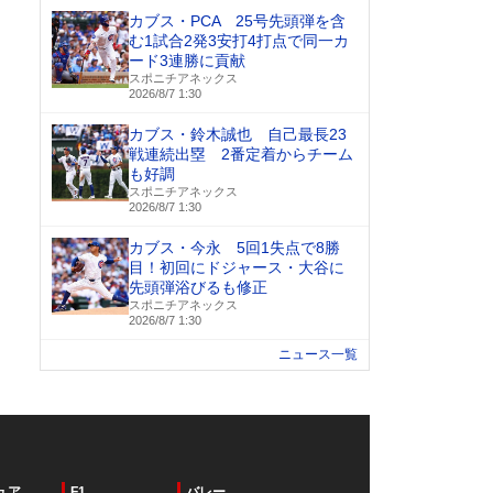
カブス・PCA 25号先頭弾を含
む1試合2発3安打4打点で同一カ
ード3連勝に貢献
スポニチアネックス
2026/8/7 1:30
カブス・鈴木誠也 自己最長23
戦連続出塁 2番定着からチーム
も好調
スポニチアネックス
2026/8/7 1:30
カブス・今永 5回1失点で8勝
目！初回にドジャース・大谷に
先頭弾浴びるも修正
スポニチアネックス
2026/8/7 1:30
ニュース一覧
ュア
F1
バレー