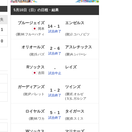
5月10日（日）の日程・結果
失
ブルージェイズ
エンゼルス
-
14
1
岡本
1
試合終了
(勝)M.フルーハティ
(敗)J.コハノビツ
0
オリオールズ
アスレチックス
-
2
6
試合終了
(敗)S.バズ
(勝)A.シバーレ
Rソックス
レイズ
-
吉田
試合中止
ガーディアンズ
ツインズ
-
1
2
(敗)P.パレット
(勝)E.オルゼ
試合終了
(Ｓ)L.ガルシア
ロイヤルズ
タイガース
-
5
1
試合終了
(勝)M.ワカ
(敗)B.スミス
Wソックス
マリナーズ