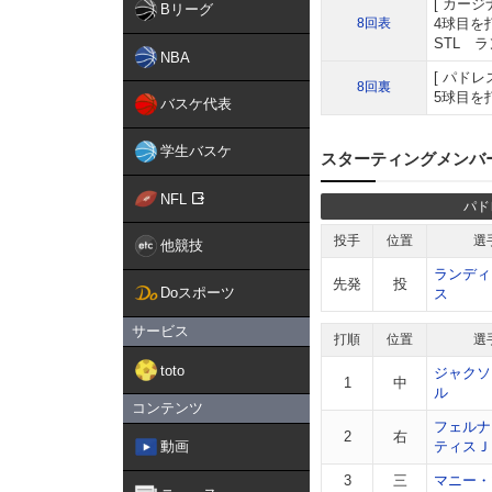
カージ
Bリーグ
8回表
4球目を
STL 
NBA
パドレ
8回裏
5球目を打
バスケ代表
学生バスケ
スターティングメンバ
NFL
パド
投手
位置
選
他競技
ランディ
先発
投
Doスポーツ
ス
サービス
打順
位置
選
toto
ジャクソ
1
中
ル
コンテンツ
フェルナ
2
右
動画
ティスＪ
3
三
マニー・