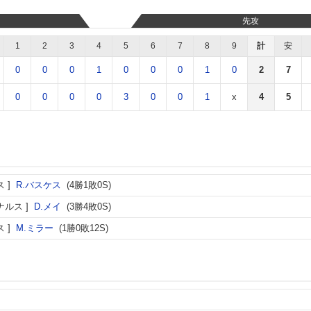
先攻
1
2
3
4
5
6
7
8
9
計
安
0
0
0
1
0
0
0
1
0
2
7
0
0
0
0
3
0
0
1
x
4
5
ス
R.バスケス
(4勝1敗0S)
ナルス
D.メイ
(3勝4敗0S)
ス
M.ミラー
(1勝0敗12S)