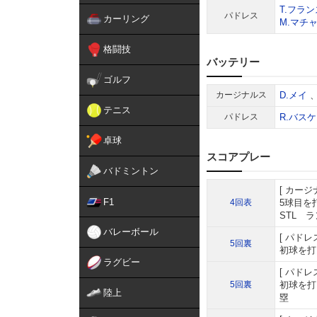
T.フラン
パドレス
カーリング
M.マチ
格闘技
バッテリー
ゴルフ
カージナルス
D.メイ
テニス
パドレス
R.バス
卓球
スコアプレー
バドミントン
カージ
F1
4回表
5球目を
STL 
バレーボール
パドレ
5回裏
初球を打
ラグビー
パドレ
5回裏
初球を打
陸上
塁