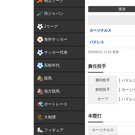
独立リーグ
後攻
侍ジャパン
Jリーグ
カージナルス
海外サッカー
パドレス
サッカー代表
2026/6/21 11:02
高校年代
責任投手
競馬
勝利投手
パドレ
敗戦投手
カージ
地方競馬
セーブ
パドレ
ボートレース
本塁打
大相撲
フィギュア
カージナルス