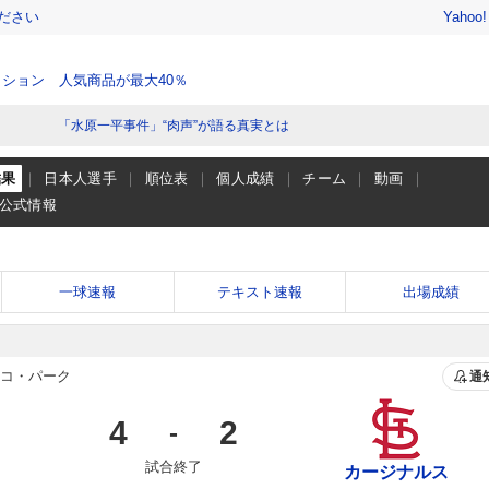
ださい
Yahoo
ション 人気商品が最大40％
「水原一平事件」“肉声”が語る真実とは
結果
日本人選手
順位表
個人成績
チーム
動画
公式情報
一球速報
テキスト速報
出場成績
コ・パーク
通
4
2
-
試合終了
カージナルス