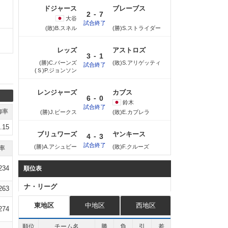
ドジャース
ブレーブス
-
2
7
大谷
試合終了
(敗)B.スネル
(勝)S.ストライダー
レッズ
アストロズ
-
3
1
(勝)C.バーンズ
(敗)S.アリゲッティ
試合終了
(Ｓ)P.ジョンソン
レンジャーズ
カブス
-
6
0
鈴木
試合終了
御率
(勝)J.ビークス
(敗)E.カブレラ
.15
ブリュワーズ
ヤンキース
-
4
3
試合終了
(勝)A.アシュビー
(敗)F.クルーズ
率
234
順位表
ナ・リーグ
263
東地区
中地区
西地区
274
順位
チーム名
勝
負
引
差