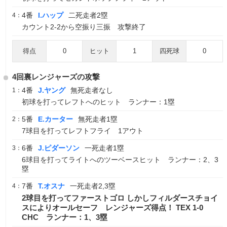
4番
I.ハップ
二死走者2塁
4：
カウント2-2から空振り三振 攻撃終了
得点
0
ヒット
1
四死球
0
4回裏レンジャーズの攻撃
4番
J.ヤング
無死走者なし
1：
初球を打ってレフトへのヒット ランナー：1塁
5番
E.カーター
無死走者1塁
2：
7球目を打ってレフトフライ 1アウト
6番
J.ピダーソン
一死走者1塁
3：
6球目を打ってライトへのツーベースヒット ランナー：2、3
塁
7番
T.オスナ
一死走者2,3塁
4：
2球目を打ってファーストゴロ しかしフィルダースチョイ
スによりオールセーフ レンジャーズ得点！ TEX 1-0
CHC ランナー：1、3塁