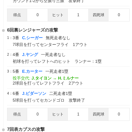
カウント1-2から空振り三振 攻撃終了
得点
0
ヒット
1
四死球
0
6回裏レンジャーズの攻撃
3番
C.シーガー
無死走者なし
1：
7球目を打ってセンターフライ 1アウト
4番
J.ヤング
一死走者なし
2：
初球を打ってレフトへのヒット ランナー：1塁
5番
E.カーター
一死走者1塁
3：
投手交代:
J.タイヨン
→
H.ミルナー
2球目を打ってレフトフライ 2アウト
6番
J.ピダーソン
二死走者1塁
4：
5球目を打ってセカンドゴロ 攻撃終了
得点
0
ヒット
1
四死球
0
7回表カブスの攻撃