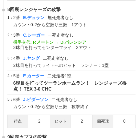
8回裏レンジャーズの攻撃
2番
E.デュラン
無死走者なし
1：
カウント0-2から空振り三振 1アウト
3番
C.シーガー
一死走者なし
2：
投手交代:
P.メートン
→
D.パレンシア
3球目を打ってセンターフライ 2アウト
4番
J.ヤング
二死走者なし
3：
2球目を打ってライトへのヒット ランナー：1塁
5番
E.カーター
二死走者1塁
4：
6球目を打ってツーランホームラン！ レンジャーズ得
点！ TEX 3-0 CHC
6番
J.ピダーソン
二死走者なし
5：
カウント0-2から空振り三振 攻撃終了
得点
2
ヒット
2
四死球
0
9回表カブスの攻撃