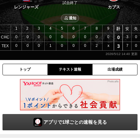
試合終了
レンジャーズ
カブス
通知
1
2
3
4
5
6
7
8
9
計
安
失
0
0
0
0
0
0
0
0
0
0
3
0
CHC
0
0
0
1
0
0
0
2
x
3
7
0
TEX
2026/5/12 14:40
トップ
テキスト速報
出場成績
アプリで1球ごとの速報を見る