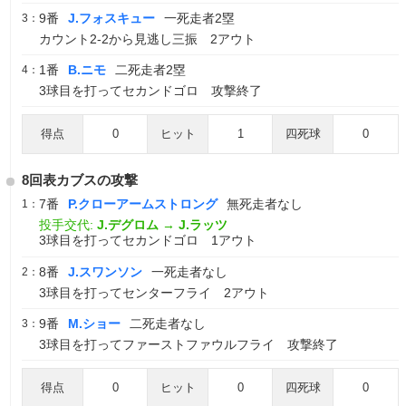
9番
J.フォスキュー
一死走者2塁
3：
カウント2-2から見逃し三振 2アウト
1番
B.ニモ
二死走者2塁
4：
3球目を打ってセカンドゴロ 攻撃終了
得点
0
ヒット
1
四死球
0
8回表カブスの攻撃
7番
P.クローアームストロング
無死走者なし
1：
投手交代:
J.デグロム
→
J.ラッツ
3球目を打ってセカンドゴロ 1アウト
8番
J.スワンソン
一死走者なし
2：
3球目を打ってセンターフライ 2アウト
9番
M.ショー
二死走者なし
3：
3球目を打ってファーストファウルフライ 攻撃終了
得点
0
ヒット
0
四死球
0