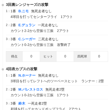
3回裏レンジャーズの攻撃
1番
B.ニモ
無死走者なし
1：
4球目を打ってセンターフライ 1アウト
2番
E.デュラン
一死走者なし
2：
カウント2-2から空振り三振 2アウト
3番
C.シーガー
二死走者なし
3：
カウント0-2から空振り三振 攻撃終了
得点
0
ヒット
0
四死球
0
4回表カブスの攻撃
1番
N.ホーナー
無死走者なし
1：
3球目を打ってレフトへのツーベースヒット ランナー：2塁
2番
M.バレストロス
無死走者2塁
2：
カウント0-2から空振り三振 1アウト
3番
鈴木
一死走者2塁
3：
初球を打ってセカンドポップフライ 2アウト