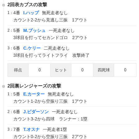
2回表カブスの攻撃
4番
I.ハップ
無死走者なし
1：
カウント2-2から見逃し三振 1アウト
5番
M.ブッシュ
一死走者なし
2：
3球目を打ってセカンドゴロ 2アウト
6番
C.ケリー
二死走者なし
3：
3球目を打ってライトフライ 攻撃終了
得点
0
ヒット
0
四死球
0
2回裏レンジャーズの攻撃
5番
E.カーター
無死走者なし
1：
カウント1-2から空振り三振 1アウト
6番
J.ピダーソン
一死走者なし
2：
カウント3-2から四球 ランナー：1塁
7番
T.オスナ
一死走者1塁
3：
カウント0-2から空振り三振 2アウト