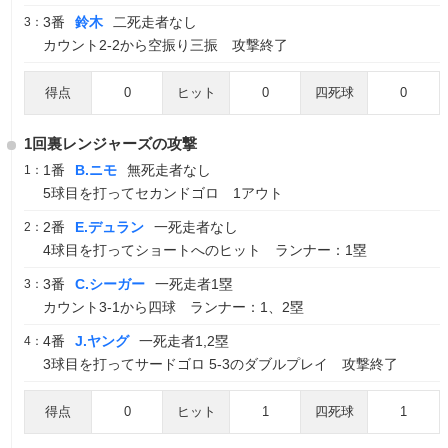
3番
鈴木
二死走者なし
3：
カウント2-2から空振り三振 攻撃終了
得点
0
ヒット
0
四死球
0
1回裏レンジャーズの攻撃
1番
B.ニモ
無死走者なし
1：
5球目を打ってセカンドゴロ 1アウト
2番
E.デュラン
一死走者なし
2：
4球目を打ってショートへのヒット ランナー：1塁
3番
C.シーガー
一死走者1塁
3：
カウント3-1から四球 ランナー：1、2塁
4番
J.ヤング
一死走者1,2塁
4：
3球目を打ってサードゴロ 5-3のダブルプレイ 攻撃終了
得点
0
ヒット
1
四死球
1