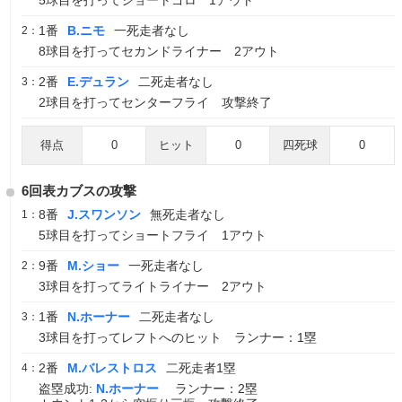
5球目を打ってショートゴロ 1アウト
1番
B.ニモ
一死走者なし
2：
8球目を打ってセカンドライナー 2アウト
2番
E.デュラン
二死走者なし
3：
2球目を打ってセンターフライ 攻撃終了
得点
0
ヒット
0
四死球
0
6回表カブスの攻撃
8番
J.スワンソン
無死走者なし
1：
5球目を打ってショートフライ 1アウト
9番
M.ショー
一死走者なし
2：
3球目を打ってライトライナー 2アウト
1番
N.ホーナー
二死走者なし
3：
3球目を打ってレフトへのヒット ランナー：1塁
2番
M.バレストロス
二死走者1塁
4：
盗塁成功:
N.ホーナー
ランナー：2塁