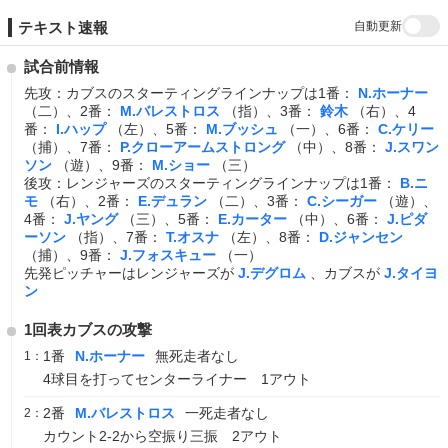
自動更新
テキスト速報
試合前情報
先攻：カブスのスターティングラインナップは1番：
N.ホーナー
（二）、2番：
M.バレストロス
（指）、3番：
鈴木
（右）、4
番：
I.ハップ
（左）、5番：
M.ブッシュ
（一）、6番：
C.ケリー
（捕）、7番：
P.クローアームストロング
（中）、8番：
J.スワン
ソン
（遊）、9番：
M.ショー
（三）
後攻：レンジャーズのスターティングラインナップは1番：
B.ニ
モ
（右）、2番：
E.デュラン
（二）、3番：
C.シーガー
（遊）、
4番：
J.ヤング
（三）、5番：
E.カーター
（中）、6番：
J.ピダ
ーソン
（指）、7番：
T.オスナ
（左）、8番：
D.ジャンセン
（捕）、9番：
J.フォスキュー
（一）
先発ピッチャーはレンジャーズが
J.デグロム
、カブスが
J.タイヨ
ン
1回表カブスの攻撃
1番
N.ホーナー
無死走者なし
1：
4球目を打ってセンターライナー 1アウト
2番
M.バレストロス
一死走者なし
2：
カウント2-2から空振り三振 2アウト