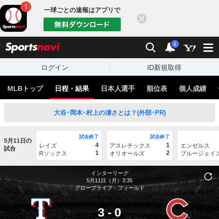
一球ごとの速報はアプリで
閉じる
sports
検索
通知
i
ログイン
ID新規取得
MLBトップ
日程・結果
日本人選手
順位表
個人成績
大谷･岡本･村上の凄さとは？(外部･PR)
試合終了
試合終了
5月11日の
4
1
レイズ
アスレチックス
エンゼルス
試合
1
2
Rソックス
オリオールズ
ブルージェイ
インターリーグ
5月11日（月）3:35
グローブライフ・フィールド
3
-
0