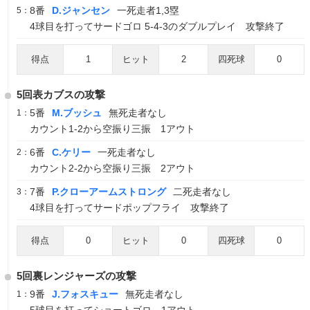
8番
D.ジャンセン
一死走者1,3塁
5：
4球目を打ってサードゴロ 5-4-3のダブルプレイ 攻撃終了
得点
1
ヒット
2
四死球
0
5回表カブスの攻撃
5番
M.ブッシュ
無死走者なし
1：
カウント1-2から空振り三振 1アウト
6番
C.ケリー
一死走者なし
2：
カウント2-2から空振り三振 2アウト
7番
P.クローアームストロング
二死走者なし
3：
4球目を打ってサードポップフライ 攻撃終了
得点
0
ヒット
0
四死球
0
5回裏レンジャーズの攻撃
9番
J.フォスキュー
無死走者なし
1：