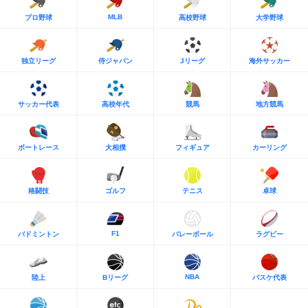
MLB
プロ野球
高校野球
大学野球
独立リーグ
侍ジャパン
Jリーグ
海外サッカー
サッカー代表
高校年代
競馬
地方競馬
ボートレース
大相撲
フィギュア
カーリング
格闘技
ゴルフ
テニス
卓球
F1
バドミントン
バレーボール
ラグビー
NBA
陸上
Bリーグ
バスケ代表