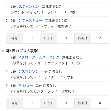
8番
D.ジャンセン
二死走者1塁
4：
カウント0-1から死球 ランナー：1、2塁
9番
J.フォスキュー
二死走者1,2塁
5：
3球目を打ってライトフライ 攻撃終了
得点
0
ヒット
0
四死球
2
3回表カブスの攻撃
7番
P.クローアームストロング
無死走者なし
1：
3球目を打ってショートポップフライ 1アウト
8番
J.スワンソン
一死走者なし
2：
2球目を打ってレフトライナー 2アウト
9番
M.ショー
二死走者なし
3：
2球目を打ってセンターフライ 攻撃終了
得点
0
ヒット
0
四死球
0