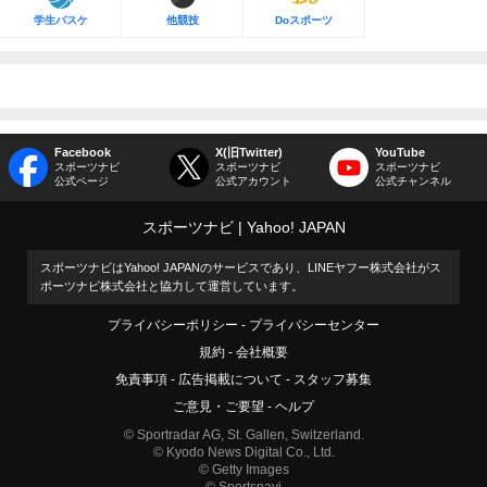
学生バスケ
他競技
Doスポーツ
Facebook
X(旧Twitter)
YouTube
スポーツナビ
スポーツナビ
スポーツナビ
公式ページ
公式アカウント
公式チャンネル
スポーツナビ
Yahoo! JAPAN
スポーツナビはYahoo! JAPANのサービスであり、LINEヤフー株式会社がス
ポーツナビ株式会社と協力して運営しています。
プライバシーポリシー
プライバシーセンター
規約
会社概要
免責事項
広告掲載について
スタッフ募集
ご意見・ご要望
ヘルプ
© Sportradar AG, St. Gallen, Switzerland.
© Kyodo News Digital Co., Ltd.
© Getty Images