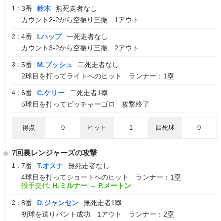
3番
鈴木
無死走者なし
1：
カウント2-2から空振り三振 1アウト
4番
I.ハップ
一死走者なし
2：
カウント3-2から空振り三振 2アウト
5番
M.ブッシュ
二死走者なし
3：
2球目を打ってライトへのヒット ランナー：1塁
6番
C.ケリー
二死走者1塁
4：
5球目を打ってピッチャーゴロ 攻撃終了
得点
0
ヒット
1
四死球
0
7回裏レンジャーズの攻撃
7番
T.オスナ
無死走者なし
1：
4球目を打ってショートへのヒット ランナー：1塁
投手交代:
H.ミルナー
→
P.メートン
8番
D.ジャンセン
無死走者1塁
2：
初球を送りバント成功 1アウト ランナー：2塁